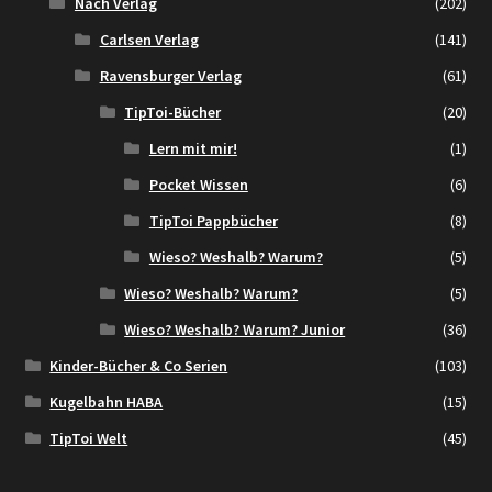
Nach Verlag
(202)
Carlsen Verlag
(141)
Ravensburger Verlag
(61)
TipToi-Bücher
(20)
Lern mit mir!
(1)
Pocket Wissen
(6)
TipToi Pappbücher
(8)
Wieso? Weshalb? Warum?
(5)
Wieso? Weshalb? Warum?
(5)
Wieso? Weshalb? Warum? Junior
(36)
Kinder-Bücher & Co Serien
(103)
Kugelbahn HABA
(15)
TipToi Welt
(45)