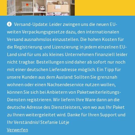
Versand-Update: Leider zwingen uns die neuen EU-
weiten Verpackungsgesetze dazu, den internationalen
Versand ausnahmslos einzustellen. Die hohen Kosten für
die Registrierung und Lizenzierung in jedem einzelnen EU-
Land sind für uns als kleines Unternehmen finanziell leider
nicht tragbar. Bestellungen sind daher ab sofort nur noch
mit einer deutschen Lieferadresse möglich. Ein Tipp für
unsere Kunden aus dem Ausland: Sollten Sie grenznah
wohnen oder einen Nachsendeservice nutzen wollen,
© Onlineshop Kinderlino 2026
können Sie sich bei Anbietern von Paketweiterleitungs-
Datenschutzerklärung
Erstellt mit WooCommerce
.
Diensten registrieren. Wir liefern Ihre Ware dann an die
deutsche Adresse des Dienstleisters, von wo aus Ihr Paket
zu Ihnen weitergeleitet wird. Danke für Ihren Support und
Vertrag widerrufen
Ihr Verständnis! Stefanie Lütje
Verwerfen
Alle Preise inkl. der gesetzlichen MwSt.