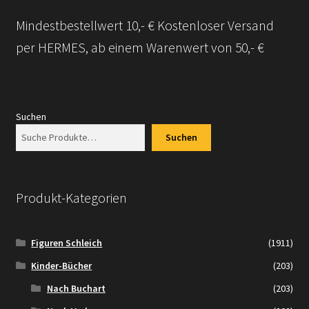
Mindestbestellwert 10,- € Kostenloser Versand
Versandarten
per HERMES, ab einem Warenwert von 50,- €
Kontakt
AGB
Suchen
Widerrufsbelehrung
Suchen
Datenschutzerklärung
Produkt-Kategorien
Impressum
Figuren Schleich
(1911)
Versand + Wichtige Infos
Kinder-Bücher
(203)
Nach Buchart
(203)