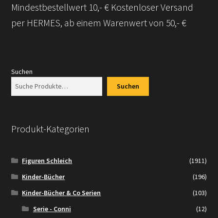
Mindestbestellwert 10,- € Kostenloser Versand
Versandarten
per HERMES, ab einem Warenwert von 50,- €
Kontakt
AGB
Suchen
Suchen
Widerrufsbelehrung
Datenschutzerklärung
Produkt-Kategorien
Impressum
Figuren Schleich
(1911)
Versand + Wichtige Infos
Kinder-Bücher
(196)
Kinder-Bücher & Co Serien
(103)
Serie - Conni
(12)