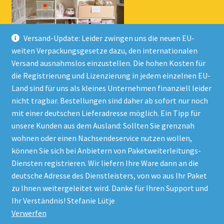
Versand-Update: Leider zwingen uns die neuen EU-
weiten Verpackungsgesetze dazu, den internationalen
Versand ausnahmslos einzustellen. Die hohen Kosten für
die Registrierung und Lizenzierung in jedem einzelnen EU-
Land sind für uns als kleines Unternehmen finanziell leider
nicht tragbar. Bestellungen sind daher ab sofort nur noch
mit einer deutschen Lieferadresse möglich. Ein Tipp für
unsere Kunden aus dem Ausland: Sollten Sie grenznah
wohnen oder einen Nachsendeservice nutzen wollen,
© Onlineshop Kinderlino 2026
können Sie sich bei Anbietern von Paketweiterleitungs-
Datenschutzerklärung
Erstellt mit WooCommerce
.
Diensten registrieren. Wir liefern Ihre Ware dann an die
deutsche Adresse des Dienstleisters, von wo aus Ihr Paket
zu Ihnen weitergeleitet wird. Danke für Ihren Support und
Vertrag widerrufen
Ihr Verständnis! Stefanie Lütje
Verwerfen
Alle Preise inkl. der gesetzlichen MwSt.