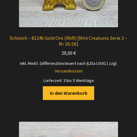
Schleich – 81246 Gold Oro (RAR) [Mini Creatures Serie 3 –
Nr 16/16]
29,00
€
inkl. MwSt. (differenzbesteuert nach §25a UStG.)
zzgl.
Versandkosten
Lieferzeit:
3 bis 5 Werktage
In den Warenkorb