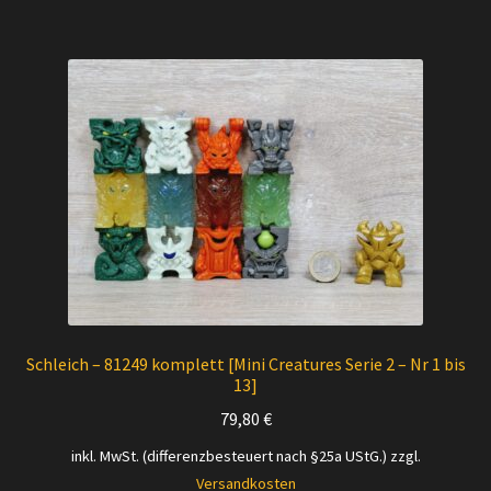
Schleich – 81249 komplett [Mini Creatures Serie 2 – Nr 1 bis
13]
79,80
€
inkl. MwSt. (differenzbesteuert nach §25a UStG.)
zzgl.
Versandkosten