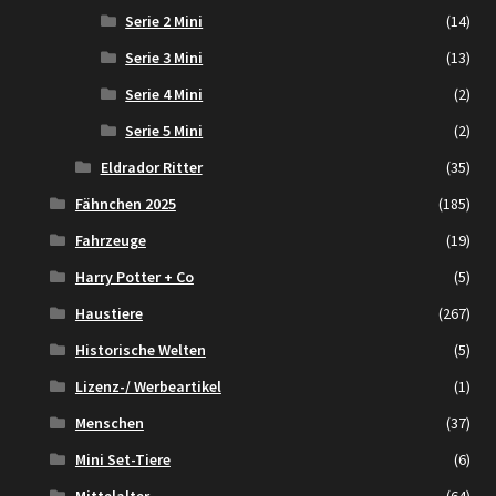
Serie 2 Mini
(14)
Serie 3 Mini
(13)
Serie 4 Mini
(2)
Serie 5 Mini
(2)
Eldrador Ritter
(35)
Fähnchen 2025
(185)
Fahrzeuge
(19)
Harry Potter + Co
(5)
Haustiere
(267)
Historische Welten
(5)
Lizenz-/ Werbeartikel
(1)
Menschen
(37)
Mini Set-Tiere
(6)
Mittelalter
(64)