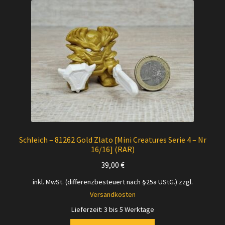
Versandarten
Kontakt
AGB
Widerrufsbelehrung
Datenschutzerklärung
Schleich – 81262 Gold Zlato [Mini Creatures Serie 4 – Nr
16/16] (RAR)
Impressum
39,00
€
Versand + Wichtige Infos
inkl. MwSt. (differenzbesteuert nach §25a UStG.)
zzgl.
Versandkosten
Lieferzeit:
3 bis 5 Werktage