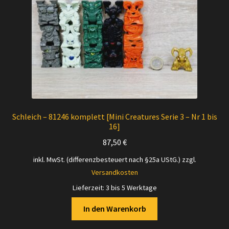
Schleich – 81246 komplett [Mini Creatures Serie 3 – Nr 1 bis
16]
87,50
€
inkl. MwSt. (differenzbesteuert nach §25a UStG.)
zzgl.
Versandkosten
Lieferzeit:
3 bis 5 Werktage
In den Warenkorb