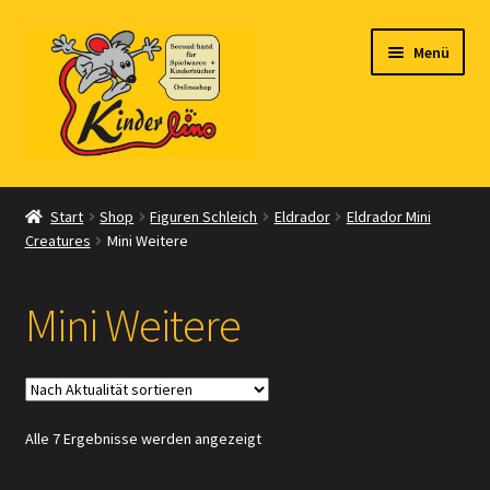
Zur
Zum
Menü
Navigation
Inhalt
springen
springen
Start
Start
Shop
Figuren Schleich
Eldrador
Eldrador Mini
Creatures
Mini Weitere
Vertrag widerrufen
Shop
Mini Weitere
Warenkorb
Kasse
Nach
Alle 7 Ergebnisse werden angezeigt
Aktualität
Zahlungsarten
sortiert