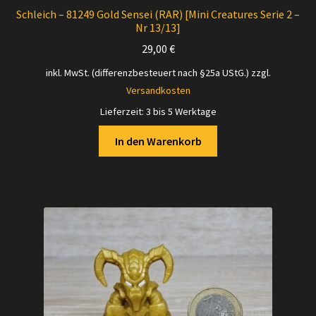
Schleich – 81249 Gold Sensei (RAR) [Mini Creatures Serie 2 –
Nr 13/13]
29,00
€
inkl. MwSt. (differenzbesteuert nach §25a UStG.)
zzgl.
Versandkosten
Lieferzeit:
3 bis 5 Werktage
In den Warenkorb