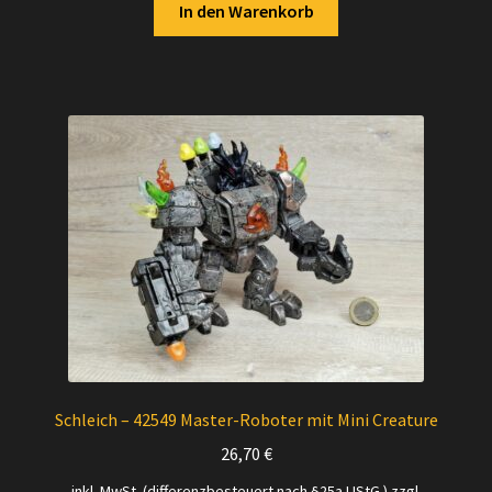
In den Warenkorb
Schleich – 42549 Master-Roboter mit Mini Creature
26,70
€
inkl. MwSt. (differenzbesteuert nach §25a UStG.)
zzgl.