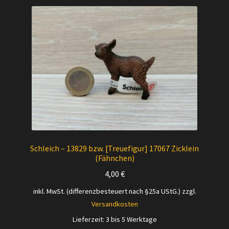
Schleich – 13829 bzw. [Treuefigur] 17067 Zicklein
(Fähnchen)
4,00
€
inkl. MwSt. (differenzbesteuert nach §25a UStG.)
zzgl.
Versandkosten
Lieferzeit:
3 bis 5 Werktage