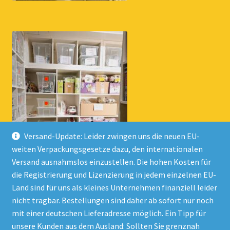
Versand-Update: Leider zwingen uns die neuen EU-
weiten Verpackungsgesetze dazu, den internationalen
Versand ausnahmslos einzustellen. Die hohen Kosten für
die Registrierung und Lizenzierung in jedem einzelnen EU-
Land sind für uns als kleines Unternehmen finanziell leider
nicht tragbar. Bestellungen sind daher ab sofort nur noch
mit einer deutschen Lieferadresse möglich. Ein Tipp für
unsere Kunden aus dem Ausland: Sollten Sie grenznah