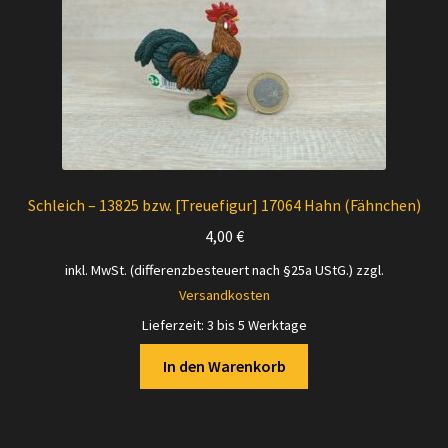
Schleich – 13825 bzw. [Treuefigur] 17064 Hahn (Fähnchen)
4,00
€
inkl. MwSt. (differenzbesteuert nach §25a UStG.)
zzgl.
Versandkosten
Lieferzeit:
3 bis 5 Werktage
In den Warenkorb