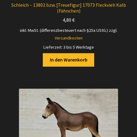
Schleich – 13802 bzw. [Treuefigur] 17073 Fleckvieh Kalb
(Fähnchen)
4,80
€
inkl. MwSt. (differenzbesteuert nach §25a UStG.)
zzgl.
Versandkosten
Lieferzeit:
3 bis 5 Werktage
In den Warenkorb