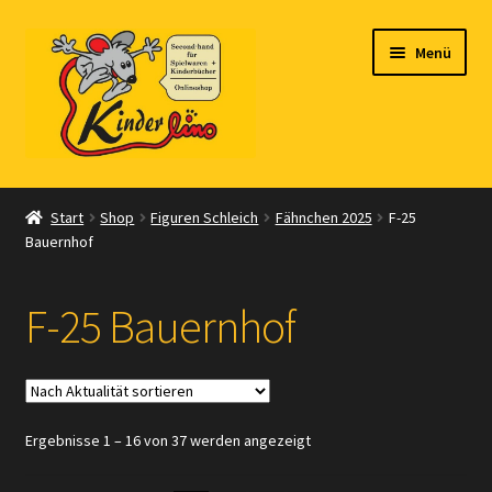
Zur
Zum
Menü
Navigation
Inhalt
springen
springen
Start
Start
Shop
Figuren Schleich
Fähnchen 2025
F-25
Bauernhof
Vertrag widerrufen
Shop
F-25 Bauernhof
Warenkorb
Kasse
Nach
Ergebnisse 1 – 16 von 37 werden angezeigt
Aktualität
Zahlungsarten
sortiert