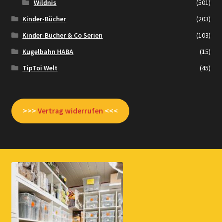
Wildnis
(501)
Kinder-Bücher
(203)
Kinder-Bücher & Co Serien
(103)
Kugelbahn HABA
(15)
TipToi Welt
(45)
>>>
Vertrag widerrufen
<<<