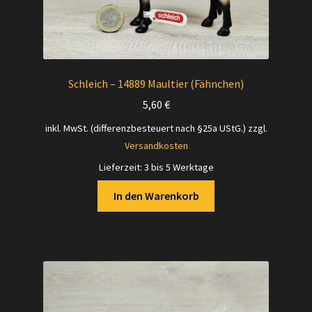
Schleich – 14889 Maultier (Fähnchen)
5,60
€
inkl. MwSt. (differenzbesteuert nach §25a UStG.)
zzgl.
Versandkosten
Lieferzeit:
3 bis 5 Werktage
In den Warenkorb