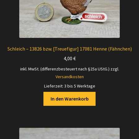
Schleich – 13826 bzw. [Treuefigur] 17081 Henne (Fähnchen)
4,00
€
inkl. MwSt. (differenzbesteuert nach §25a UStG.)
zzgl.
Versandkosten
Lieferzeit:
3 bis 5 Werktage
In den Warenkorb