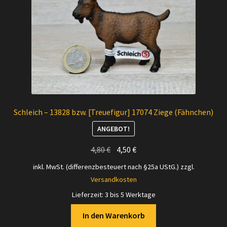
Schleich – 13828 bzw. [Treuefigur] 17074 Ziege (Fähnchen)
ANGEBOT!
Ursprünglicher
Aktueller
4,80
€
4,50
€
Preis
Preis
inkl. MwSt. (differenzbesteuert nach §25a UStG.)
zzgl.
war:
ist:
Versandkosten
4,80 €
4,50 €.
Lieferzeit:
3 bis 5 Werktage
In den Warenkorb