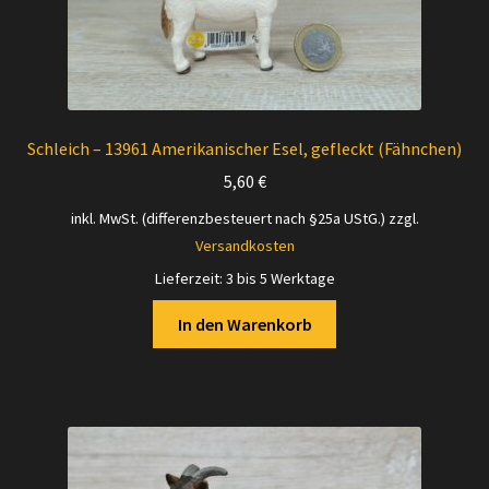
Schleich – 13961 Amerikanischer Esel, gefleckt (Fähnchen)
5,60
€
inkl. MwSt. (differenzbesteuert nach §25a UStG.)
zzgl.
Versandkosten
Lieferzeit:
3 bis 5 Werktage
In den Warenkorb