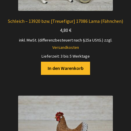
Schleich – 13920 bzw. [Treuefigur] 17086 Lama (Fähnchen)
4,80
€
inkl. MwSt. (differenzbesteuert nach §25a UStG.)
zzgl.
Versandkosten
Lieferzeit:
3 bis 5 Werktage
In den Warenkorb