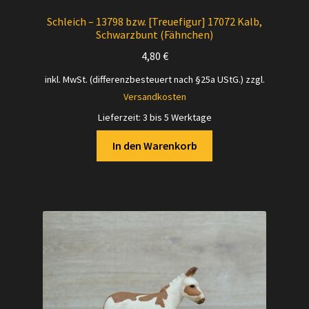
Schleich – 13798 bzw. [Treuefigur] 17072 Kalb,
Schwarzbunt (Fähnchen)
4,80
€
inkl. MwSt. (differenzbesteuert nach §25a UStG.)
zzgl.
Versandkosten
Lieferzeit:
3 bis 5 Werktage
In den Warenkorb