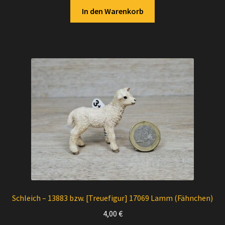
In den Warenkorb
Schleich – 13883 bzw. [Treuefigur] 17069 Lamm (Fähnchen)
4,00
€