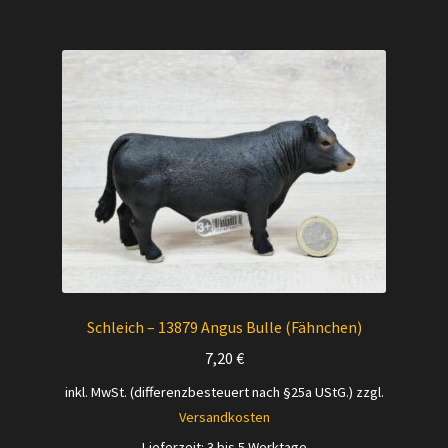
Schleich – 13879 Angus Bulle (Fähnchen)
7,20
€
inkl. MwSt. (differenzbesteuert nach §25a UStG.)
zzgl.
Versandkosten
Lieferzeit:
3 bis 5 Werktage