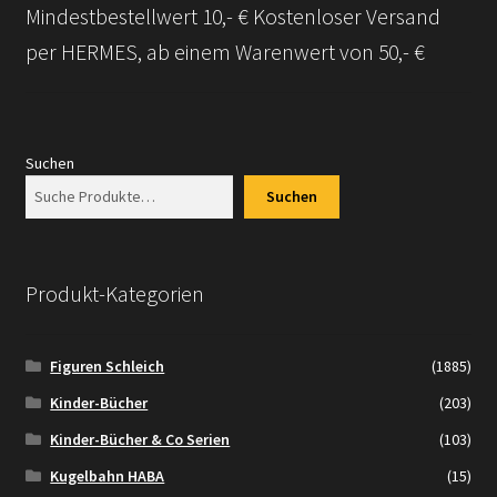
Mindestbestellwert 10,- € Kostenloser Versand
Versandarten
per HERMES, ab einem Warenwert von 50,- €
Kontakt
AGB
Suchen
Suchen
Widerrufsbelehrung
Datenschutzerklärung
Produkt-Kategorien
Impressum
Figuren Schleich
(1885)
Versand + Wichtige Infos
Kinder-Bücher
(203)
Kinder-Bücher & Co Serien
(103)
Kugelbahn HABA
(15)