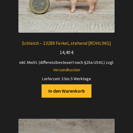
Schleich – 13289 Ferkel, stehend [ROHLING]
14,40
€
inkl. MwSt. (differenzbesteuert nach §25a UStG.)
zzgl.
Versandkosten
Lieferzeit:
3 bis 5 Werktage
In den Warenkorb