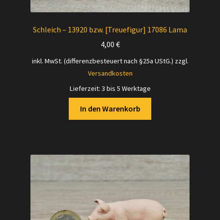
Schleich – 13920 bzw. [Treuefigur] 17086 Lama
4,00
€
inkl. MwSt. (differenzbesteuert nach §25a UStG.)
zzgl.
Versandkosten
Lieferzeit:
3 bis 5 Werktage
In den Warenkorb