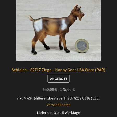
Schleich – 82717 Ziege – Nanny Goat USA Ware (RAR)
ANGEBOT!
Ursprünglicher
Aktueller
150,00
€
145,00
€
Preis
Preis
inkl. MwSt. (differenzbesteuert nach §25a UStG.)
zzgl.
war:
ist:
Versandkosten
150,00 €
145,00 €.
Lieferzeit:
3 bis 5 Werktage