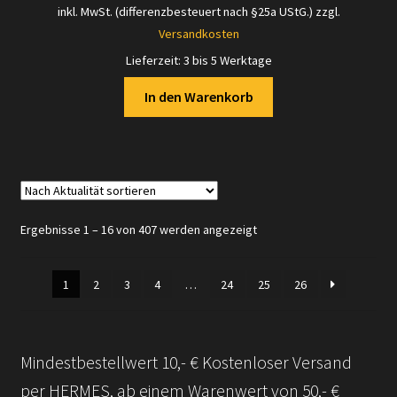
inkl. MwSt. (differenzbesteuert nach §25a UStG.)
zzgl.
Versandkosten
Lieferzeit:
3 bis 5 Werktage
In den Warenkorb
Nach
Ergebnisse 1 – 16 von 407 werden angezeigt
Aktualität
sortiert
1
2
3
4
…
24
25
26
Mindestbestellwert 10,- € Kostenloser Versand
per HERMES, ab einem Warenwert von 50,- €