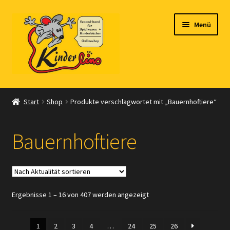
Zur
Zum
Menü
Navigation
Inhalt
springen
springen
Start
Start
Shop
Produkte verschlagwortet mit „Bauernhoftiere“
Vertrag widerrufen
Bauernhoftiere
Shop
Warenkorb
Nach
Ergebnisse 1 – 16 von 407 werden angezeigt
Kasse
Aktualität
sortiert
Zahlungsarten
1
2
3
4
…
24
25
26