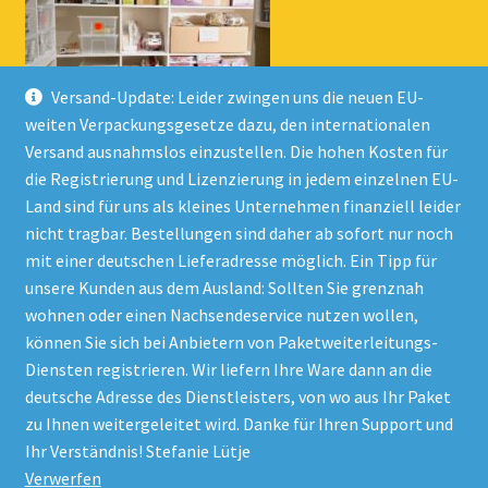
Versand-Update: Leider zwingen uns die neuen EU-
weiten Verpackungsgesetze dazu, den internationalen
Versand ausnahmslos einzustellen. Die hohen Kosten für
die Registrierung und Lizenzierung in jedem einzelnen EU-
Land sind für uns als kleines Unternehmen finanziell leider
nicht tragbar. Bestellungen sind daher ab sofort nur noch
mit einer deutschen Lieferadresse möglich. Ein Tipp für
unsere Kunden aus dem Ausland: Sollten Sie grenznah
wohnen oder einen Nachsendeservice nutzen wollen,
© Onlineshop Kinderlino 2026
können Sie sich bei Anbietern von Paketweiterleitungs-
Datenschutzerklärung
Erstellt mit WooCommerce
.
Diensten registrieren. Wir liefern Ihre Ware dann an die
deutsche Adresse des Dienstleisters, von wo aus Ihr Paket
zu Ihnen weitergeleitet wird. Danke für Ihren Support und
Vertrag widerrufen
Ihr Verständnis! Stefanie Lütje
Verwerfen
Alle Preise inkl. der gesetzlichen MwSt.