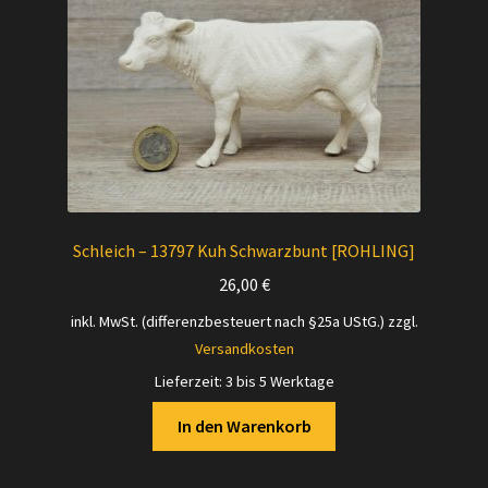
Schleich – 13797 Kuh Schwarzbunt [ROHLING]
26,00
€
inkl. MwSt. (differenzbesteuert nach §25a UStG.)
zzgl.
Versandkosten
Lieferzeit:
3 bis 5 Werktage
In den Warenkorb