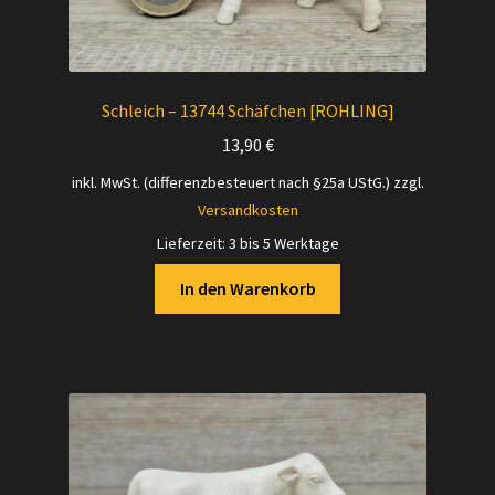
Schleich – 13744 Schäfchen [ROHLING]
13,90
€
inkl. MwSt. (differenzbesteuert nach §25a UStG.)
zzgl.
Versandkosten
Lieferzeit:
3 bis 5 Werktage
In den Warenkorb