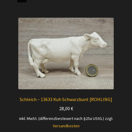
Versandarten
Kontakt
AGB
Widerrufsbelehrung
Datenschutzerklärung
Impressum
Schleich – 13633 Kuh Schwarzbunt [ROHLING]
Versand + Wichtige Infos
28,00
€
inkl. MwSt. (differenzbesteuert nach §25a UStG.)
zzgl.
Versandkosten