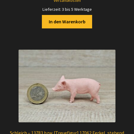
Versandkosten
175,00 €
150,00 €.
Lieferzeit:
3 bis 5 Werktage
In den Warenkorb
Schleich – 13783 bzw. [Treuefigur] 17062 Ferkel, stehend