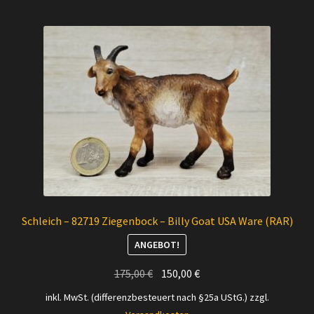
Schleich – 82719 Ziegenbock – Billy Goat USA Ware (RAR)
ANGEBOT!
Ursprünglicher
Aktueller
175,00
€
150,00
€
Preis
Preis
inkl. MwSt. (differenzbesteuert nach §25a UStG.)
zzgl.
war:
ist: