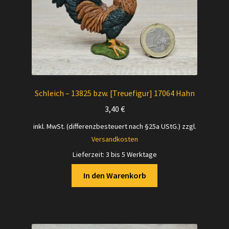
Schleich – 13825 bzw. [Treuefigur] 17064 Hahn
3,40
€
inkl. MwSt. (differenzbesteuert nach §25a UStG.)
zzgl.
Versandkosten
Lieferzeit:
3 bis 5 Werktage
In den Warenkorb