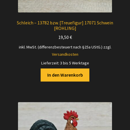
Schleich – 13782 bzw. [Treuefigur] 17071 Schwein
[ROHLING]
19,50
€
inkl. MwSt. (differenzbesteuert nach §25a UStG.)
zzgl.
Versandkosten
Lieferzeit:
3 bis 5 Werktage
In den Warenkorb