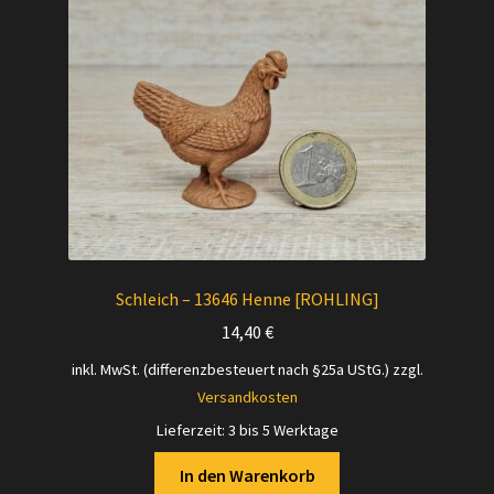
Schleich – 13646 Henne [ROHLING]
14,40
€
inkl. MwSt. (differenzbesteuert nach §25a UStG.)
zzgl.
Versandkosten
Lieferzeit:
3 bis 5 Werktage
In den Warenkorb