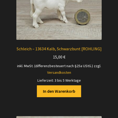
Schleich – 13634 Kalb, Schwarzbunt [ROHLING]
15,00
€
inkl. MwSt. (differenzbesteuert nach §25a UStG.)
zzgl.
Versandkosten
Lieferzeit:
3 bis 5 Werktage
In den Warenkorb