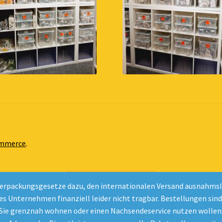
ommerce
.
Vertrag widerrufen
erpackungsgesetze dazu, den internationalen Versand ausnahmslos
nes Unternehmen finanziell leider nicht tragbar. Bestellungen sin
 Sie grenznah wohnen oder einen Nachsendeservice nutzen wollen,