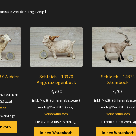
Nach
ebnisse werden angezeigt
Aktualität
sortiert
37 Widder
Schleich – 13970
Schleich – 14873
Angoraziegenbock
Steinbock
4,70
€
4,70
€
enzbesteuert
inkl. MwSt. (differenzbesteuert
inkl. MwSt. (differenzbeste
G.)
zzgl.
nach §25a UStG.)
zzgl.
nach §25a UStG.)
zzgl
sten
Versandkosten
Versandkosten
5 Werktage
Lieferzeit:
3 bis 5 Werktage
Lieferzeit:
3 bis 5 Werkta
enkorb
In den Warenkorb
In den Warenkorb