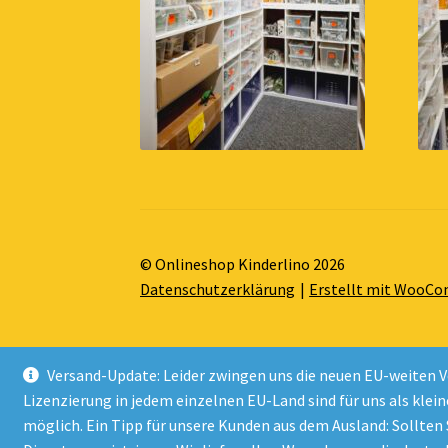
© Onlineshop Kinderlino 2026
Datenschutzerklärung
Erstellt mit WooC
Versand-Update: Leider zwingen uns die neuen EU-weiten V
Lizenzierung in jedem einzelnen EU-Land sind für uns als klei
Alle Preise inkl. der gesetzlichen MwSt.
möglich. Ein Tipp für unsere Kunden aus dem Ausland: Sollten