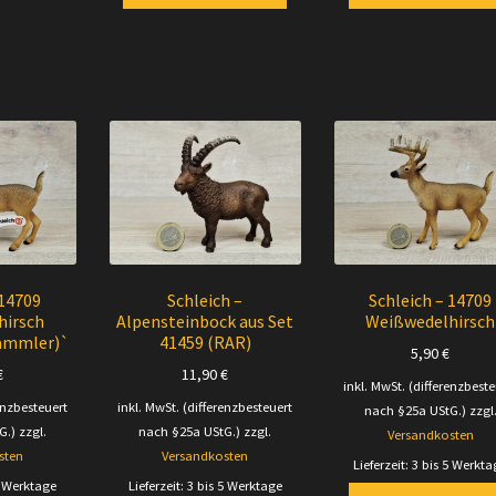
 14709
Schleich –
Schleich – 14709
hirsch
Alpensteinbock aus Set
Weißwedelhirsch
Sammler)`
41459 (RAR)
5,90
€
€
11,90
€
inkl. MwSt. (differenzbeste
enzbesteuert
inkl. MwSt. (differenzbesteuert
nach §25a UStG.)
zzgl
G.)
zzgl.
nach §25a UStG.)
zzgl.
Versandkosten
sten
Versandkosten
Lieferzeit:
3 bis 5 Werkta
5 Werktage
Lieferzeit:
3 bis 5 Werktage