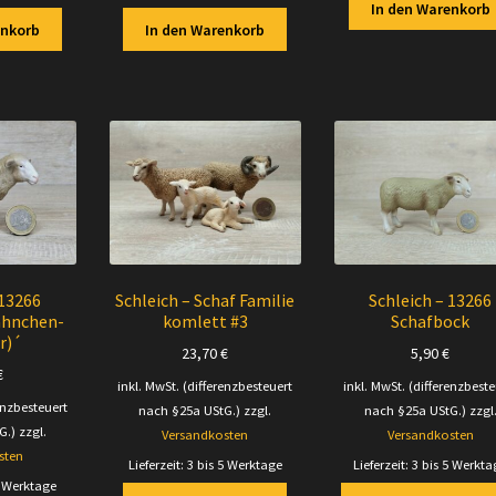
In den Warenkorb
enkorb
In den Warenkorb
 13266
Schleich – Schaf Familie
Schleich – 13266
ähnchen-
komlett #3
Schafbock
r)´
23,70
€
5,90
€
€
inkl. MwSt. (differenzbesteuert
inkl. MwSt. (differenzbeste
enzbesteuert
nach §25a UStG.)
zzgl.
nach §25a UStG.)
zzgl
G.)
zzgl.
Versandkosten
Versandkosten
sten
Lieferzeit:
3 bis 5 Werktage
Lieferzeit:
3 bis 5 Werkta
5 Werktage