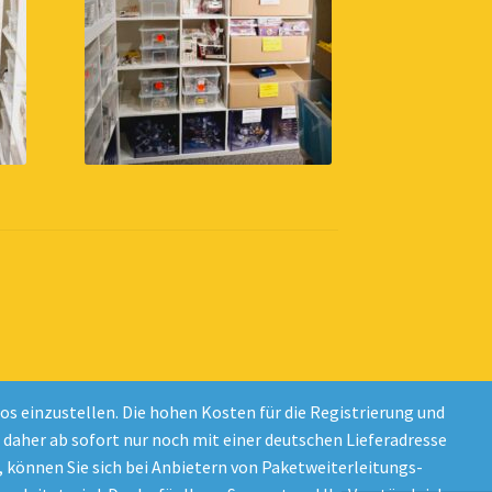
 einzustellen. Die hohen Kosten für die Registrierung und
d daher ab sofort nur noch mit einer deutschen Lieferadresse
 können Sie sich bei Anbietern von Paketweiterleitungs-