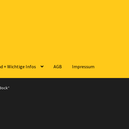
d + Wichtige Infos
AGB
Impressum
sse
Zahlungsarten
Versandarten
Kontakt
AGB
Widerrufsbelehrun
„Bock“
 Wichtige Infos