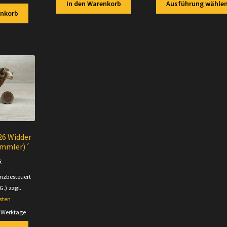
In den Warenkorb
Ausführung wähle
enkorb
26 Widder
ammler)´
€
enzbesteuert
G.)
zzgl.
sten
5 Werktage