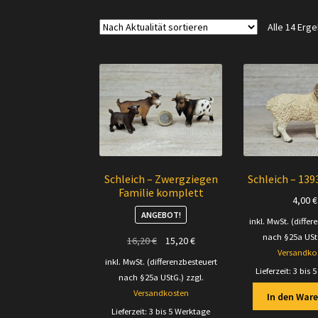
Alle 14 Erg
Schleich – Zwergziegen
Schleich – 139
Familie komplett
4,00
€
ANGEBOT!
inkl. MwSt. (differ
nach §25a USt
Ursprünglicher
Aktueller
16,20
€
15,20
€
Versandko
Preis
Preis
inkl. MwSt. (differenzbesteuert
war:
ist:
Lieferzeit:
3 bis 
nach §25a UStG.)
zzgl.
16,20 €
15,20 €.
Versandkosten
In den War
Lieferzeit:
3 bis 5 Werktage