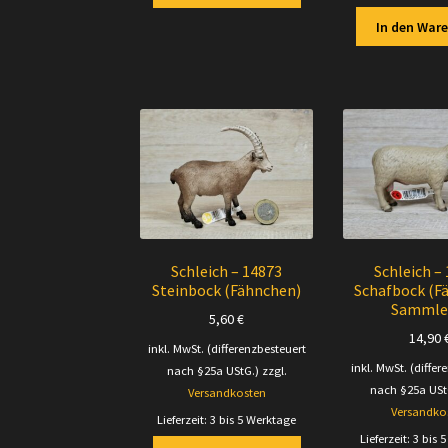
In den War
Schleich – 14873
Schleich –
Steinbock (Fähnchen)
Schafbock (F
Sammle
5,60
€
14,90
inkl. MwSt. (differenzbesteuert
inkl. MwSt. (differ
nach §25a UStG.)
zzgl.
nach §25a USt
Versandkosten
Versandko
Lieferzeit:
3 bis 5 Werktage
Lieferzeit:
3 bis 