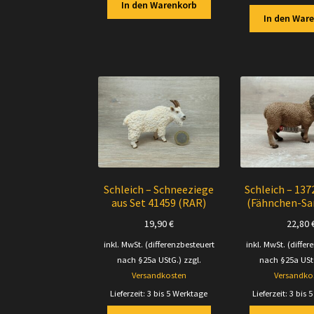
In den Warenkorb
In den War
Schleich – Schneeziege
Schleich – 137
aus Set 41459 (RAR)
(Fähnchen-S
19,90
€
22,80
inkl. MwSt. (differenzbesteuert
inkl. MwSt. (differ
nach §25a UStG.)
zzgl.
nach §25a USt
Versandkosten
Versandko
Lieferzeit:
3 bis 5 Werktage
Lieferzeit:
3 bis 