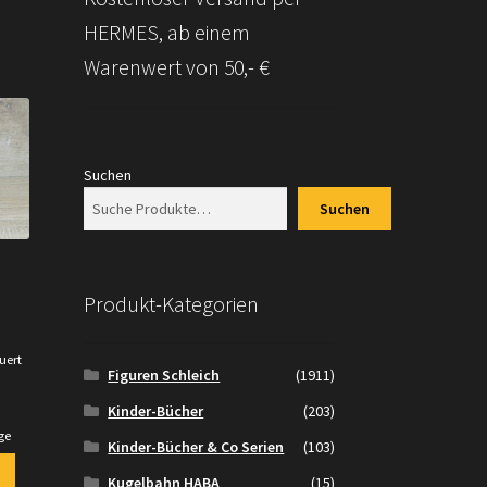
HERMES, ab einem
Warenwert von 50,- €
Suchen
Suchen
Produkt-Kategorien
uert
Figuren Schleich
(1911)
.
Kinder-Bücher
(203)
ge
Kinder-Bücher & Co Serien
(103)
Kugelbahn HABA
(15)