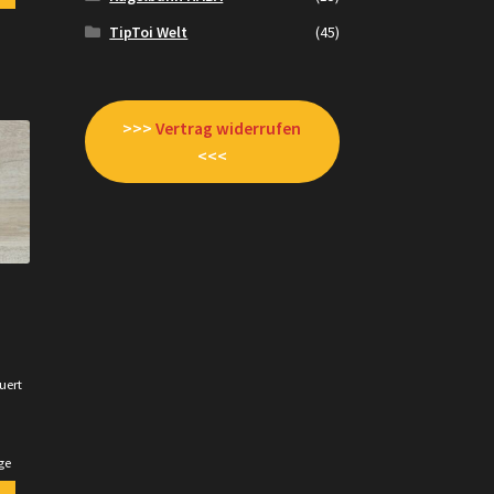
TipToi Welt
(45)
>>>
Vertrag widerrufen
<<<
uert
.
ge