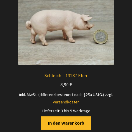
Versandarten
Kontakt
AGB
Widerrufsbelehrung
Datenschutzerklärung
Schleich – 13287 Eber
8,90
€
Impressum
inkl. MwSt. (differenzbesteuert nach §25a UStG.)
zzgl.
Versandkosten
Versand + Wichtige Infos
Lieferzeit:
3 bis 5 Werktage
In den Warenkorb