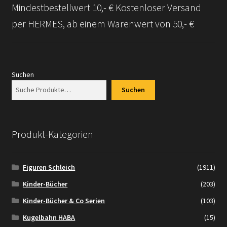
Mindestbestellwert 10,- € Kostenloser Versand
Versandarten
per HERMES, ab einem Warenwert von 50,- €
Kontakt
AGB
Suchen
Suchen
Widerrufsbelehrung
Datenschutzerklärung
Produkt-Kategorien
Impressum
Figuren Schleich
(1911)
Versand + Wichtige Infos
Kinder-Bücher
(203)
Kinder-Bücher & Co Serien
(103)
Kugelbahn HABA
(15)