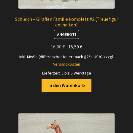
Schleich – Giraffen Familie komplett #2 [Treuefigur
enthalten]
ANGEBOT!
Ursprünglicher
Aktueller
16,00
€
15,50
€
Preis
Preis
inkl. MwSt. (differenzbesteuert nach §25a UStG.)
zzgl.
war:
ist:
Versandkosten
16,00 €
15,50 €.
Lieferzeit:
3 bis 5 Werktage
In den Warenkorb