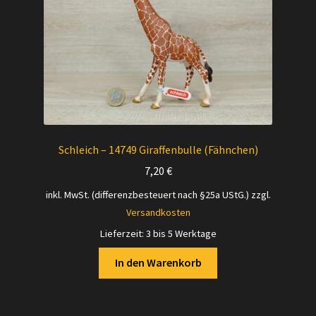
Schleich – 14749 Giraffenbulle (Fähnchen)
7,20
€
inkl. MwSt. (differenzbesteuert nach §25a UStG.)
zzgl.
Versandkosten
Lieferzeit:
3 bis 5 Werktage
In den Warenkorb