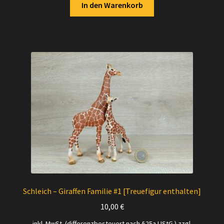
In den Warenkorb
Schleich – Giraffen Familie #1 [Treuefigur enthalten]
10,00
€
inkl. MwSt. (differenzbesteuert nach §25a UStG.)
zzgl.