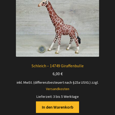
Versandarten
Kontakt
AGB
Widerrufsbelehrung
Datenschutzerklärung
Schleich – 14749 Giraffenbulle
6,00
€
Impressum
inkl. MwSt. (differenzbesteuert nach §25a UStG.)
zzgl.
Versandkosten
Versand + Wichtige Infos
Lieferzeit:
3 bis 5 Werktage
In den Warenkorb