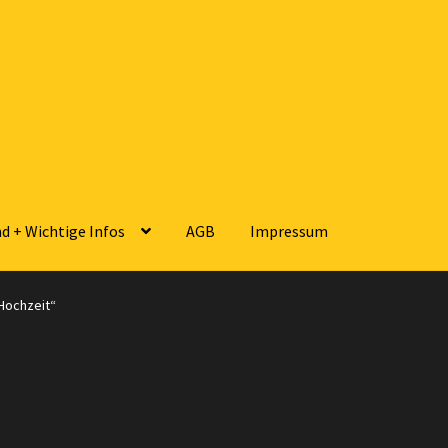
d + Wichtige Infos
AGB
Impressum
sse
Zahlungsarten
Versandarten
Kontakt
AGB
Widerrufsbelehrun
Hochzeit“
 Wichtige Infos