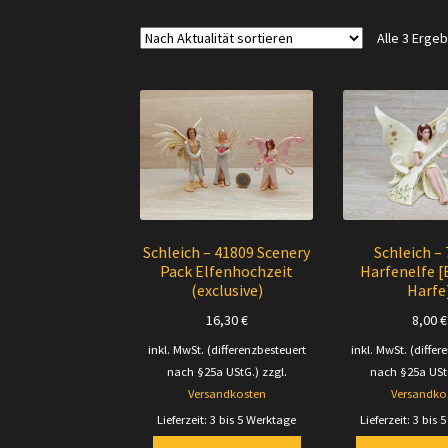
Alle 3 Erge
Schleich – 41809 Scenery
Schleich –
Pack Elfenhochzeit
Harfenelfe [
(exclusive)
Harfe
16,30
€
8,00
€
inkl. MwSt. (differenzbesteuert
inkl. MwSt. (differ
nach §25a UStG.)
zzgl.
nach §25a USt
Versandkosten
Versandko
Lieferzeit:
3 bis 5 Werktage
Lieferzeit:
3 bis 