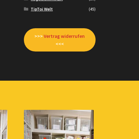
TipToi Welt
(45)
>>>
Vertrag widerrufen
<<<