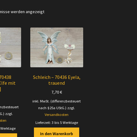
Nach
bnisse werden angezeigt
Aktualität
sortiert
 70438
Schleich – 70436 Eyela,
Elfe mit
trauend
]
7,70
€
inkl. MwSt. (differenzbesteuert
enzbesteuert
nach §25a UStG.)
zzgl.
G.)
zzgl.
Versandkosten
sten
Lieferzeit:
3 bis 5 Werktage
5 Werktage
In den Warenkorb