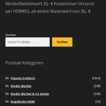
Mindestbestellwert 10,- € Kostenloser Versand
Versandarten
per HERMES, ab einem Warenwert von 50,- €
Kontakt
AGB
Suchen
Suchen
Widerrufsbelehrung
Datenschutzerklärung
Produkt-Kategorien
Impressum
Figuren Schleich
(1914)
Versand + Wichtige Infos
Kinder-Bücher
(199)
Kinder-Bücher & Co Serien
(103)
Kugelbahn HABA
(15)