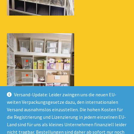
Versand-Update: Leider zwingen uns die neuen EU-
weiten Verpackungsgesetze dazu, den internationalen
Versand ausnahmslos einzustellen. Die hohen Kosten für
die Registrierung und Lizenzierung in jedem einzelnen EU-
Land sind für uns als kleines Unternehmen finanziell leider
nicht tragbar. Bestellungen sind daher ab sofort nur noch