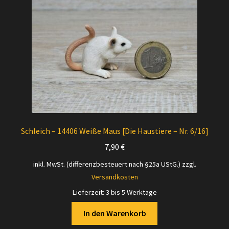
Versandarten
Kontakt
AGB
Widerrufsbelehrung
Datenschutzerklärung
Schleich – 14406 Weiße Maus [Die Haustiere – Nr. 6/16]
7,90
€
Impressum
inkl. MwSt. (differenzbesteuert nach §25a UStG.)
zzgl.
Versandkosten
Versand + Wichtige Infos
Lieferzeit:
3 bis 5 Werktage
In den Warenkorb