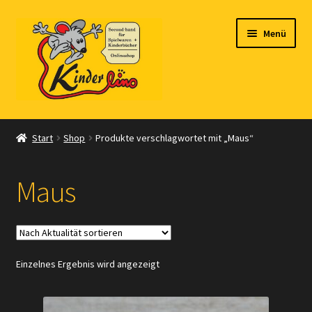
Zur
Zum
Menü
Navigation
Inhalt
springen
springen
Start
Start
Shop
Produkte verschlagwortet mit „Maus“
Vertrag widerrufen
Maus
Shop
Warenkorb
Einzelnes Ergebnis wird angezeigt
Kasse
Zahlungsarten