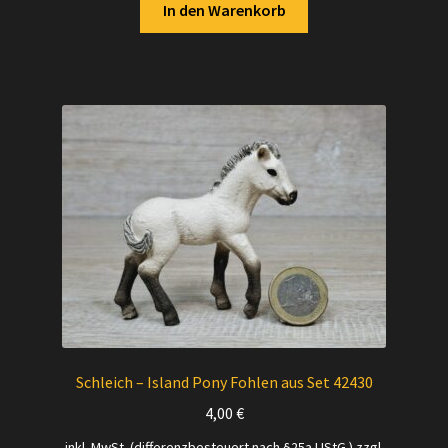
In den Warenkorb
Schleich – Island Pony Fohlen aus Set 42430
4,00
€
inkl. MwSt. (differenzbesteuert nach §25a UStG.)
zzgl.