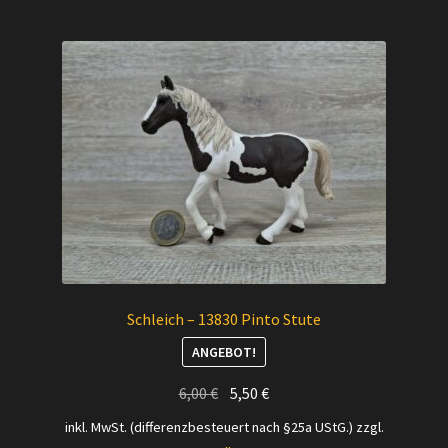
Schleich – 13830 Pinto Stute
ANGEBOT!
Ursprünglicher
Aktueller
6,00
€
5,50
€
Preis
Preis
inkl. MwSt. (differenzbesteuert nach §25a UStG.)
zzgl.
war:
ist: