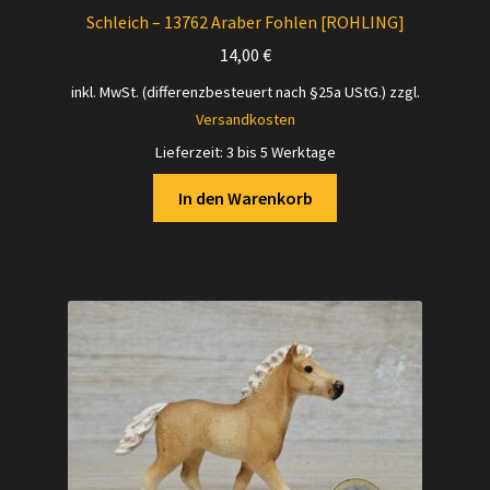
Schleich – 13762 Araber Fohlen [ROHLING]
14,00
€
inkl. MwSt. (differenzbesteuert nach §25a UStG.)
zzgl.
Versandkosten
Lieferzeit:
3 bis 5 Werktage
In den Warenkorb