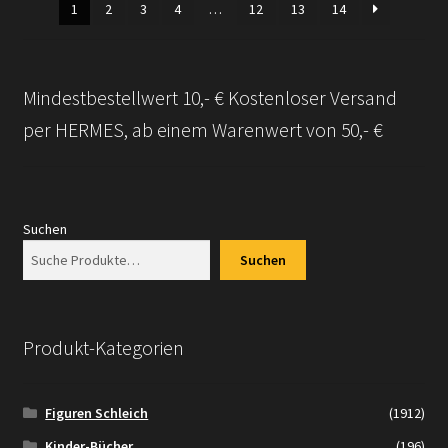
1
2
3
4
…
12
13
14
Mindestbestellwert 10,- € Kostenloser Versand
per HERMES, ab einem Warenwert von 50,- €
Suchen
Suchen
Produkt-Kategorien
Figuren Schleich
(1912)
Kinder-Bücher
(196)