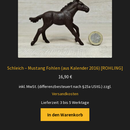
Schleich – Mustang Fohlen (aus Kalender 2016) [ROHLING]
16,90
€
inkl. MwSt. (differenzbesteuert nach §25a UStG.)
zzgl.
Versandkosten
Lieferzeit:
3 bis 5 Werktage
In den Warenkorb