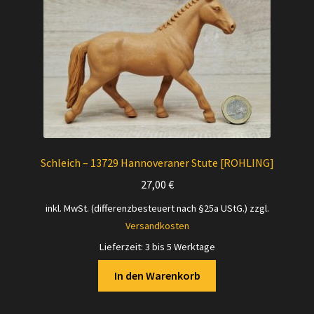
Schleich – 13729 Hannoveraner Stute [ROHLING]
27,00
€
inkl. MwSt. (differenzbesteuert nach §25a UStG.)
zzgl.
Versandkosten
Lieferzeit:
3 bis 5 Werktage
In den Warenkorb