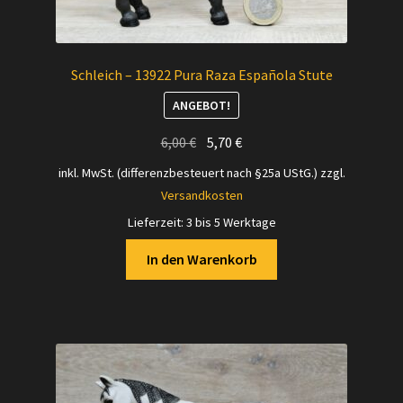
Schleich – 13922 Pura Raza Española Stute
ANGEBOT!
Ursprünglicher
Aktueller
6,00
€
5,70
€
Preis
Preis
inkl. MwSt. (differenzbesteuert nach §25a UStG.)
zzgl.
war:
ist:
Versandkosten
6,00 €
5,70 €.
Lieferzeit:
3 bis 5 Werktage
In den Warenkorb