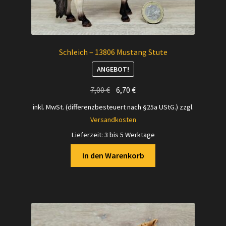
Schleich – 13806 Mustang Stute
ANGEBOT!
Ursprünglicher
Aktueller
7,00
€
6,70
€
Preis
Preis
inkl. MwSt. (differenzbesteuert nach §25a UStG.)
zzgl.
war:
ist:
Versandkosten
7,00 €
6,70 €.
Lieferzeit:
3 bis 5 Werktage
In den Warenkorb