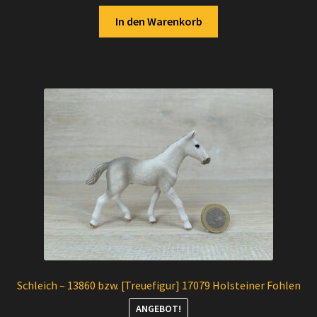
In den Warenkorb
Schleich – 13860 bzw. [Treuefigur] 17079 Holsteiner Fohlen
ANGEBOT!