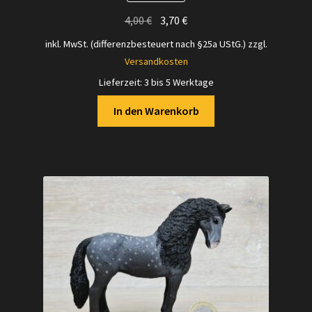
Ursprünglicher
Aktueller
4,00
€
3,70
€
Preis
Preis
inkl. MwSt. (differenzbesteuert nach §25a UStG.)
zzgl.
war:
ist:
Versandkosten
4,00 €
3,70 €.
Lieferzeit:
3 bis 5 Werktage
In den Warenkorb