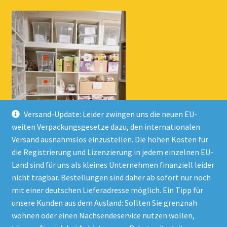
Versand-Update: Leider zwingen uns die neuen EU-
weiten Verpackungsgesetze dazu, den internationalen
Versand ausnahmslos einzustellen. Die hohen Kosten für
die Registrierung und Lizenzierung in jedem einzelnen EU-
Land sind für uns als kleines Unternehmen finanziell leider
nicht tragbar. Bestellungen sind daher ab sofort nur noch
mit einer deutschen Lieferadresse möglich. Ein Tipp für
unsere Kunden aus dem Ausland: Sollten Sie grenznah
wohnen oder einen Nachsendeservice nutzen wollen,
© Onlineshop Kinderlino 2026