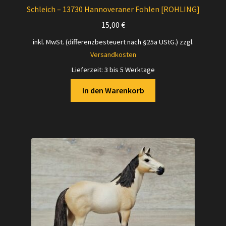
Schleich – 13730 Hannoveraner Fohlen [ROHLING]
15,00
€
inkl. MwSt. (differenzbesteuert nach §25a UStG.)
zzgl.
Versandkosten
Lieferzeit:
3 bis 5 Werktage
In den Warenkorb