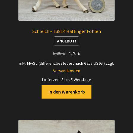
Schleich – 13814 Haflinger Fohlen
ANGEBOT!
Ursprünglicher
Aktueller
5,00
€
4,70
€
Preis
Preis
inkl. MwSt. (differenzbesteuert nach §25a UStG.)
zzgl.
war:
ist:
Versandkosten
5,00 €
4,70 €.
Lieferzeit:
3 bis 5 Werktage
In den Warenkorb