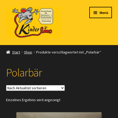
Zur
Zum
Menü
Navigation
Inhalt
springen
springen
Start
Start
Shop
Produkte verschlagwortet mit „Polarbär“
Vertrag widerrufen
Polarbär
Shop
Warenkorb
Einzelnes Ergebnis wird angezeigt
Kasse
Zahlungsarten