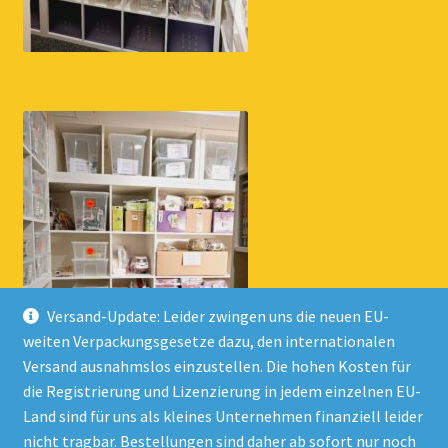
Versand-Update: Leider zwingen uns die neuen EU-
weiten Verpackungsgesetze dazu, den internationalen
Versand ausnahmslos einzustellen. Die hohen Kosten für
die Registrierung und Lizenzierung in jedem einzelnen EU-
Land sind für uns als kleines Unternehmen finanziell leider
nicht tragbar. Bestellungen sind daher ab sofort nur noch