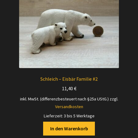
Versandarten
Kontakt
AGB
Widerrufsbelehrung
Datenschutzerklärung
Schleich – Eisbär Familie #2
11,40
€
Impressum
inkl. MwSt. (differenzbesteuert nach §25a UStG.)
zzgl.
Versandkosten
Versand + Wichtige Infos
Lieferzeit:
3 bis 5 Werktage
In den Warenkorb