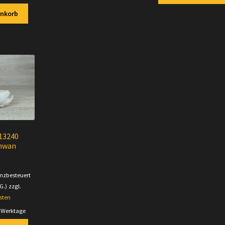
enkorb
 13240
hwan
enzbesteuert
G.)
zzgl.
sten
5 Werktage