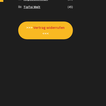
TipToi Welt
(45)
>>>
Vertrag widerrufen
<<<