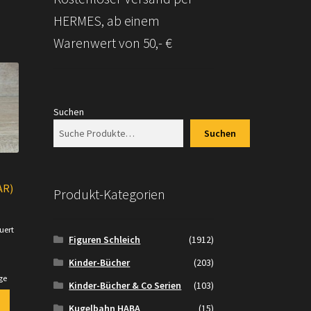
HERMES, ab einem
Warenwert von 50,- €
Suchen
Suchen
AR)
Produkt-Kategorien
uert
Figuren Schleich
(1912)
.
Kinder-Bücher
(203)
ge
Kinder-Bücher & Co Serien
(103)
Kugelbahn HABA
(15)