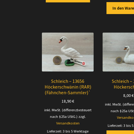
In den War
Schleich – 13656
Schleich –
Höckerschwänin (RAR)
Höckersc
(Fähnchen-Sammler)`
8,00
€
18,90
€
inkl. MwSt. (differ
inkl. MwSt. (differenzbesteuert
nach §25a USt
nach §25a UStG.)
zzgl.
Versandko
Versandkosten
Lieferzeit:
3 bis 
Lieferzeit:
3 bis 5 Werktage