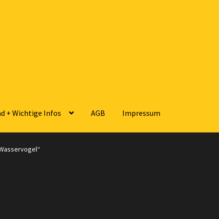
d + Wichtige Infos
AGB
Impressum
sse
Zahlungsarten
Versandarten
Kontakt
AGB
Widerrufsbelehrun
„Wasservogel“
 Wichtige Infos