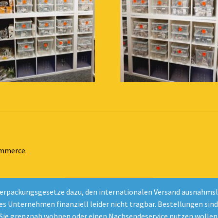
ommerce
.
Vertrag widerrufen
erpackungsgesetze dazu, den internationalen Versand ausnahmslos
nes Unternehmen finanziell leider nicht tragbar. Bestellungen sin
 Sie grenznah wohnen oder einen Nachsendeservice nutzen wollen,