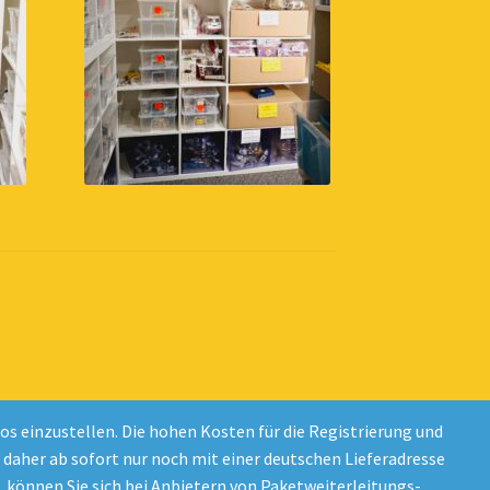
 einzustellen. Die hohen Kosten für die Registrierung und
d daher ab sofort nur noch mit einer deutschen Lieferadresse
 können Sie sich bei Anbietern von Paketweiterleitungs-