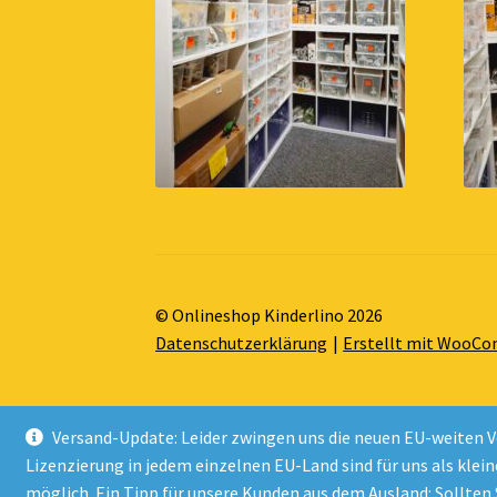
© Onlineshop Kinderlino 2026
Datenschutzerklärung
Erstellt mit WooC
Versand-Update: Leider zwingen uns die neuen EU-weiten V
Lizenzierung in jedem einzelnen EU-Land sind für uns als klei
Alle Preise inkl. der gesetzlichen MwSt.
möglich. Ein Tipp für unsere Kunden aus dem Ausland: Sollten