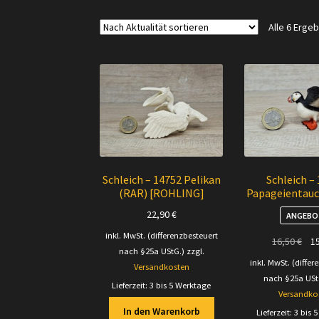
Alle 6 Erge
Schleich – 14752 Pelikan
Schleich –
(RAR) [ROHLING]
Papageientauc
22,90
€
ANGEBO
inkl. MwSt. (differenzbesteuert
Urs
16,50
€
1
nach §25a UStG.)
zzgl.
Pre
inkl. MwSt. (differ
Versandkosten
war
nach §25a USt
Lieferzeit:
3 bis 5 Werktage
16,
Versandko
In den Warenkorb
Lieferzeit:
3 bis 