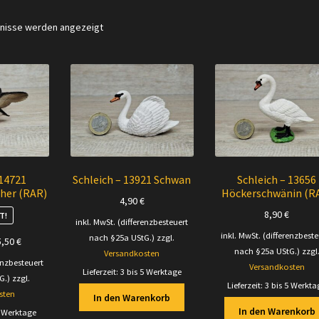
Nach
bnisse werden angezeigt
Aktualität
sortiert
 14721
Schleich – 13921 Schwan
Schleich – 13656
her (RAR)
Höckerschwänin (R
4,90
€
8,90
€
T!
inkl. MwSt. (differenzbesteuert
inkl. MwSt. (differenzbeste
nach §25a UStG.)
zzgl.
prünglicher
Aktueller
5,50
€
nach §25a UStG.)
zzgl
Versandkosten
is
Preis
enzbesteuert
Versandkosten
:
ist:
Lieferzeit:
3 bis 5 Werktage
G.)
zzgl.
Lieferzeit:
3 bis 5 Werkta
50 €
15,50 €.
sten
In den Warenkorb
In den Warenkorb
5 Werktage