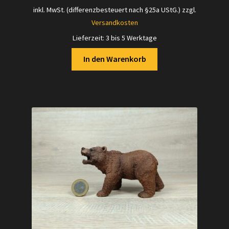
Preis
Preis
inkl. MwSt. (differenzbesteuert nach §25a UStG.)
zzgl.
war:
ist:
Versandkosten
4,70 €
4,50 €.
Lieferzeit:
3 bis 5 Werktage
In den Warenkorb