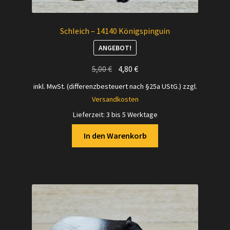
Schleich – 14140 Königspinguin
ANGEBOT!
Ursprünglicher
Aktueller
5,00
€
4,80
€
Preis
Preis
inkl. MwSt. (differenzbesteuert nach §25a UStG.)
zzgl.
war:
ist:
Versandkosten
5,00 €
4,80 €.
Lieferzeit:
3 bis 5 Werktage
In den Warenkorb