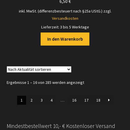
6,50
€
inkl. MwSt. (differenzbesteuert nach §25a UStG.)
zzgl.
Versandkosten
Lieferzeit:
3 bis 5 Werktage
In den Warenkorb
Nach
Ergebnisse 1 – 16 von 285 werden angezeigt
Aktualität
sortiert
1
2
3
4
…
16
17
18
Mindestbestellwert 10,- € Kostenloser Versand