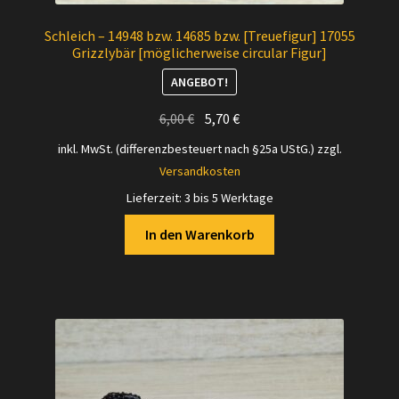
Schleich – 14948 bzw. 14685 bzw. [Treuefigur] 17055
Grizzlybär [möglicherweise circular Figur]
ANGEBOT!
Ursprünglicher
Aktueller
6,00
€
5,70
€
Preis
Preis
inkl. MwSt. (differenzbesteuert nach §25a UStG.)
zzgl.
war:
ist:
Versandkosten
6,00 €
5,70 €.
Lieferzeit:
3 bis 5 Werktage
In den Warenkorb