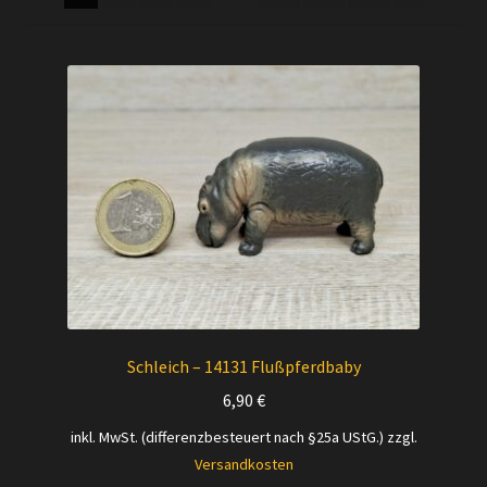
Versandarten
Kontakt
AGB
Widerrufsbelehrung
Datenschutzerklärung
Impressum
Schleich – 14131 Flußpferdbaby
Versand + Wichtige Infos
6,90
€
inkl. MwSt. (differenzbesteuert nach §25a UStG.)
zzgl.
Versandkosten