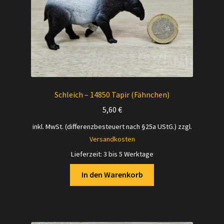
Schleich – 14850 Tapir (Fähnchen)
5,60
€
inkl. MwSt. (differenzbesteuert nach §25a UStG.)
zzgl.
Versandkosten
Lieferzeit:
3 bis 5 Werktage
In den Warenkorb