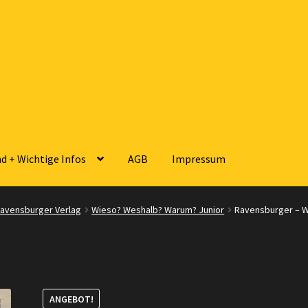
d + Wichtige Infos
AGB
Impressum
sse
Zahlungsarten
Versandarten
Kontakt
AGB
Widerrufsbelehrun
avensburger Verlag
Wieso? Weshalb? Warum? Junior
Ravensburger – W
 Wichtige Infos
ANGEBOT!