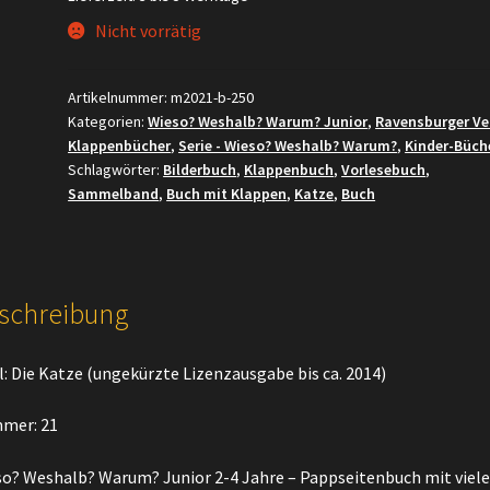
Nicht vorrätig
Artikelnummer:
m2021-b-250
Kategorien:
Wieso? Weshalb? Warum? Junior
,
Ravensburger Ve
Klappenbücher
,
Serie - Wieso? Weshalb? Warum?
,
Kinder-Büch
Schlagwörter:
Bilderbuch
,
Klappenbuch
,
Vorlesebuch
,
Sammelband
,
Buch mit Klappen
,
Katze
,
Buch
schreibung
l: Die Katze (ungekürzte Lizenzausgabe bis ca. 2014)
mer: 21
o? Weshalb? Warum? Junior 2-4 Jahre – Pappseitenbuch mit viel