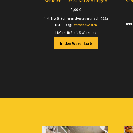
Schleich – 13674 Katzenjungen
Sch
5,00
€
inkl. MwSt. (differenzbesteuert nach §25a
inkl
UStG.)
zzgl.
Versandkosten
Lieferzeit:
3 bis 5 Werktage
In den Warenkorb