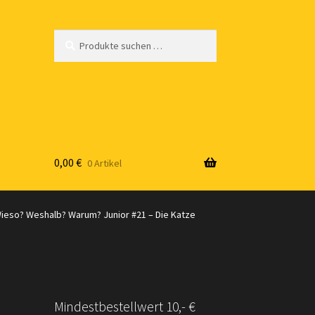
Suchen
Suchen
nach:
0,00
€
0 Artikel
g
ieso? Weshalb? Warum? Junior #21 – Die Katze
Mindestbestellwert 10,- €