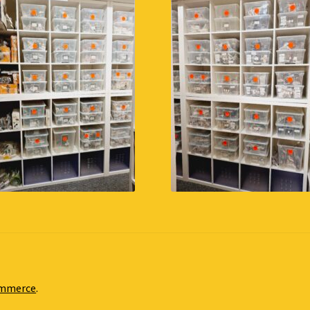
ommerce
.