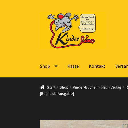
Zur
Zum
Navigation
Inhalt
springen
springen
Shop
Kasse
Kontakt
Versan
Start
Vertrag widerrufen
Shop
Warenkorb
Ka
Start
Shop
Kinder-Bücher
Nach Verlag
R
[Buchclub-Ausgabe]
Datenschutzerklärung
Impressum
Versand +