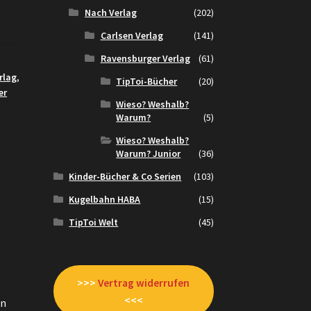
Nach Verlag
(202)
Carlsen Verlag
(141)
Ravensburger Verlag
(61)
rlag
,
TipToi-Bücher
(20)
er
Wieso? Weshalb?
Warum?
(5)
Wieso? Weshalb?
Warum? Junior
(36)
Kinder-Bücher & Co Serien
(103)
Kugelbahn HABA
(15)
TipToi Welt
(45)
>>>
Vertrag widerrufen
<<<
en