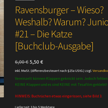
Ravensburger – Wieso?
Weshalb? Warum? Junio
#21 – Die Katze
[Buchclub-Ausgabe]
Ursprünglicher
Aktueller
6,00
€
5,50
€
Preis
Preis
inkl. MwSt. (differenzbesteuert nach §25a UStG.)
zzgl.
Versandko
war:
ist:
Vereinzelt können Klappen geknickt sein. Jedoch fehlen
KEINE Klappen und es sind KEINE mit Tesafilm geklebt!
6,00 €
5,50 €.
HINWEIS: Buchrüchen etwas eingerissen, siehe Bild 3.
Lieferzeit:
3 bis 5 Werktage