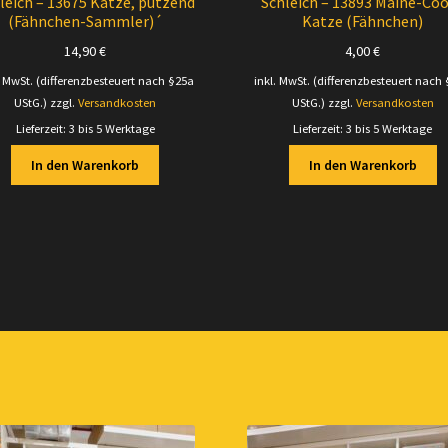
leich – 13675 Katze, putzend
Schleich – 13893 Maine-Co
(Fähnchen-Sammler)´
Katze (Fähnchen)
14,90
€
4,00
€
. MwSt. (differenzbesteuert nach §25a
inkl. MwSt. (differenzbesteuert nach
UStG.)
zzgl.
Versandkosten
UStG.)
zzgl.
Versandkosten
Lieferzeit:
3 bis 5 Werktage
Lieferzeit:
3 bis 5 Werktage
In den Warenkorb
In den Warenkorb