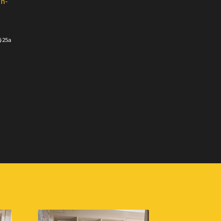
on-
 §25a