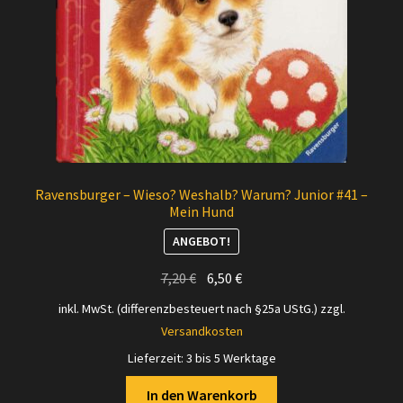
Ravensburger – Wieso? Weshalb? Warum? Junior #41 –
Mein Hund
ANGEBOT!
Ursprünglicher
Aktueller
7,20
€
6,50
€
Preis
Preis
inkl. MwSt. (differenzbesteuert nach §25a UStG.)
zzgl.
war:
ist:
Versandkosten
7,20 €
6,50 €.
Lieferzeit:
3 bis 5 Werktage
In den Warenkorb