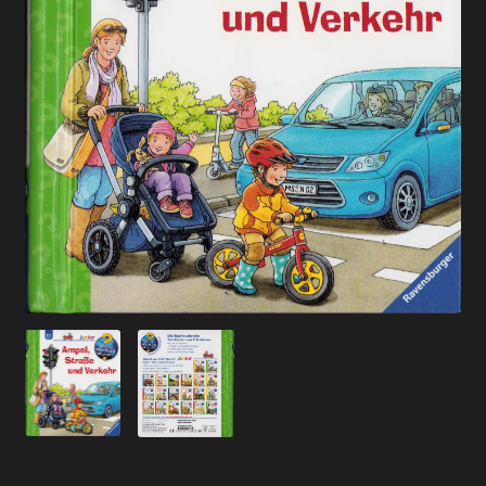
Versandarten
Kontakt
AGB
Widerrufsbelehrung
Datenschutzerklärung
Impressum
Versand + Wichtige Infos