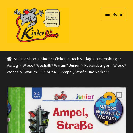
Zur
Zum
Menü
Navigation
Inhalt
springen
springen
Start
Start
Shop
Kinder-Bücher
Nach Verlag
Ravensburger
Verlag
Wieso? Weshalb? Warum? Junior
Ravensburger – Wieso?
Vertrag widerrufen
Weshalb? Warum? Junior #48 – Ampel, Straße und Verkehr
Shop
Warenkorb
Kasse
Zahlungsarten