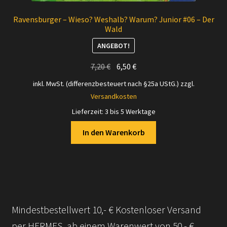
Ravensburger – Wieso? Weshalb? Warum? Junior #06 – Der
Wald
ANGEBOT!
Ursprünglicher
Aktueller
7,20
€
6,50
€
Preis
Preis
inkl. MwSt. (differenzbesteuert nach §25a UStG.)
zzgl.
war:
ist:
Versandkosten
7,20 €
6,50 €.
Lieferzeit:
3 bis 5 Werktage
In den Warenkorb
Mindestbestellwert 10,- € Kostenloser Versand
per HERMES, ab einem Warenwert von 50,- €