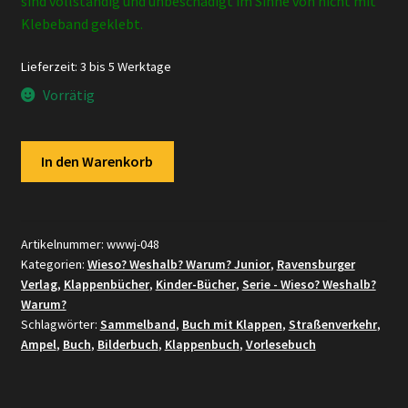
sind vollständig und unbeschädigt im Sinne von nicht mit
Klebeband geklebt.
Lieferzeit:
3 bis 5 Werktage
Vorrätig
Ravensburger
In den Warenkorb
-
Wieso?
Weshalb?
Warum?
Artikelnummer:
wwwj-048
Kategorien:
Wieso? Weshalb? Warum? Junior
,
Ravensburger
Junior
Verlag
,
Klappenbücher
,
Kinder-Bücher
,
Serie - Wieso? Weshalb?
#48
Warum?
–
Schlagwörter:
Sammelband
,
Buch mit Klappen
,
Straßenverkehr
,
Ampel,
Ampel
,
Buch
,
Bilderbuch
,
Klappenbuch
,
Vorlesebuch
Straße
und
Verkehr