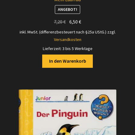
ANGEBOT!
Ursprünglicher
Aktueller
7,20
€
6,50
€
Preis
Preis
inkl. MwSt. (differenzbesteuert nach §25a UStG.)
zzgl.
war:
ist:
Versandkosten
7,20 €
6,50 €.
Lieferzeit:
3 bis 5 Werktage
In den Warenkorb