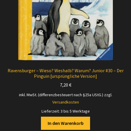
Ravensburger – Wieso? Weshalb? Warum? Junior #30 – Der
Pinguin [ursprüngliche Version]
7,20
€
inkl. MwSt. (differenzbesteuert nach §25a UStG.)
zzgl.
Versandkosten
Lieferzeit:
3 bis 5 Werktage
In den Warenkorb