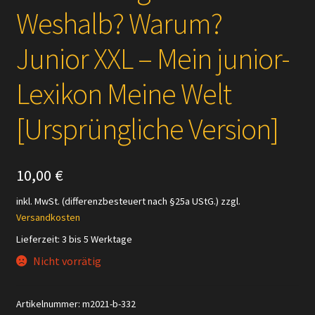
Weshalb? Warum?
Versandarten
Junior XXL – Mein junior-
Kontakt
Lexikon Meine Welt
AGB
[Ursprüngliche Version]
Widerrufsbelehrung
10,00
€
Datenschutzerklärung
inkl. MwSt. (differenzbesteuert nach §25a UStG.)
zzgl.
Impressum
Versandkosten
Lieferzeit:
3 bis 5 Werktage
Versand + Wichtige Infos
Nicht vorrätig
Artikelnummer:
m2021-b-332