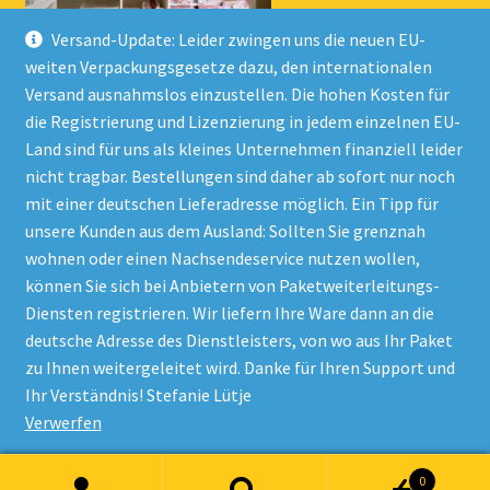
Versand-Update: Leider zwingen uns die neuen EU-
weiten Verpackungsgesetze dazu, den internationalen
Versand ausnahmslos einzustellen. Die hohen Kosten für
die Registrierung und Lizenzierung in jedem einzelnen EU-
Land sind für uns als kleines Unternehmen finanziell leider
nicht tragbar. Bestellungen sind daher ab sofort nur noch
mit einer deutschen Lieferadresse möglich. Ein Tipp für
unsere Kunden aus dem Ausland: Sollten Sie grenznah
wohnen oder einen Nachsendeservice nutzen wollen,
© Onlineshop Kinderlino 2026
können Sie sich bei Anbietern von Paketweiterleitungs-
Datenschutzerklärung
Erstellt mit WooCommerce
.
Diensten registrieren. Wir liefern Ihre Ware dann an die
deutsche Adresse des Dienstleisters, von wo aus Ihr Paket
zu Ihnen weitergeleitet wird. Danke für Ihren Support und
Vertrag widerrufen
Ihr Verständnis! Stefanie Lütje
Verwerfen
Alle Preise inkl. der gesetzlichen MwSt.
0