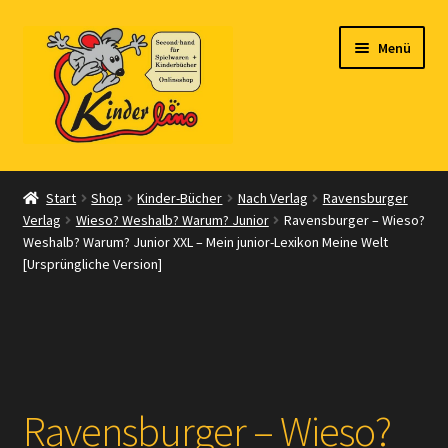
Zur
Zum
Menü
Navigation
Inhalt
springen
springen
Start
Start
Shop
Kinder-Bücher
Nach Verlag
Ravensburger
Verlag
Wieso? Weshalb? Warum? Junior
Ravensburger – Wieso?
Vertrag widerrufen
Weshalb? Warum? Junior XXL – Mein junior-Lexikon Meine Welt
[Ursprüngliche Version]
Shop
Warenkorb
Kasse
Ravensburger – Wieso?
Zahlungsarten