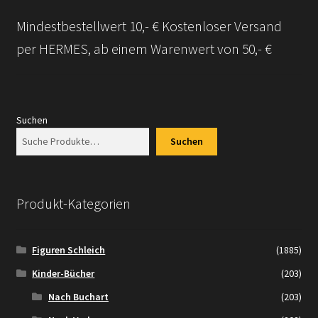
Mindestbestellwert 10,- € Kostenloser Versand
Versandarten
per HERMES, ab einem Warenwert von 50,- €
Kontakt
AGB
Suchen
Widerrufsbelehrung
Suchen
Datenschutzerklärung
Produkt-Kategorien
Impressum
Figuren Schleich
(1885)
Versand + Wichtige Infos
Kinder-Bücher
(203)
Nach Buchart
(203)