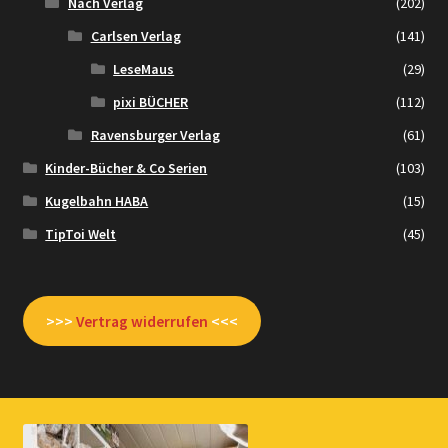
Nach Verlag
(202)
Carlsen Verlag
(141)
LeseMaus
(29)
pixi BÜCHER
(112)
Ravensburger Verlag
(61)
Kinder-Bücher & Co Serien
(103)
Kugelbahn HABA
(15)
TipToi Welt
(45)
>>>
Vertrag widerrufen
<<<