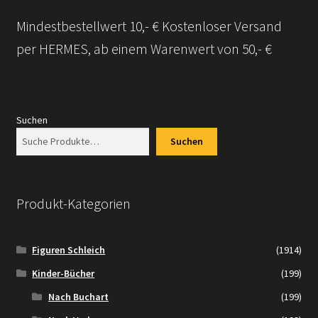
Mindestbestellwert 10,- € Kostenloser Versand
Versandarten
per HERMES, ab einem Warenwert von 50,- €
Kontakt
AGB
Suchen
Widerrufsbelehrung
Suchen
Datenschutzerklärung
Produkt-Kategorien
Impressum
Figuren Schleich
(1914)
Versand + Wichtige Infos
Kinder-Bücher
(199)
Nach Buchart
(199)