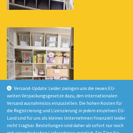
Versand-Update: Leider zwingen uns die neuen EU-
weiten Verpackungsgesetze dazu, den internationalen
Versand ausnahmslos einzustellen. Die hohen Kosten für
die Registrierung und Lizenzierung in jedem einzelnen EU-
Land sind für uns als kleines Unternehmen finanziell leider
nicht tragbar. Bestellungen sind daher ab sofort nur noch
mit einer deutschen Lieferadresse möglich. Ein Tipp für