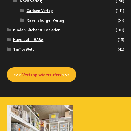
Nach Verlag
(198)
Carlsen Verlag
(141)
Ravensburger Verlag
(57)
Kinder-Bücher & Co Serien
(103)
Kugelbahn HABA
(15)
TipToi Welt
(41)
>>>
Vertrag widerrufen
<<<