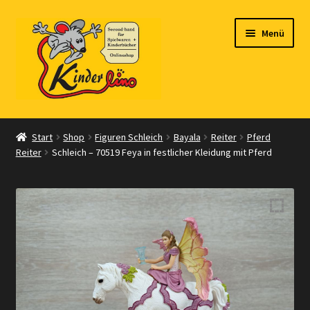
Zur
Zum
Menü
Navigation
Inhalt
springen
springen
Start
Start
Shop
Figuren Schleich
Bayala
Reiter
Pferd
Reiter
Schleich – 70519 Feya in festlicher Kleidung mit Pferd
Vertrag widerrufen
Shop
Warenkorb
Kasse
Zahlungsarten