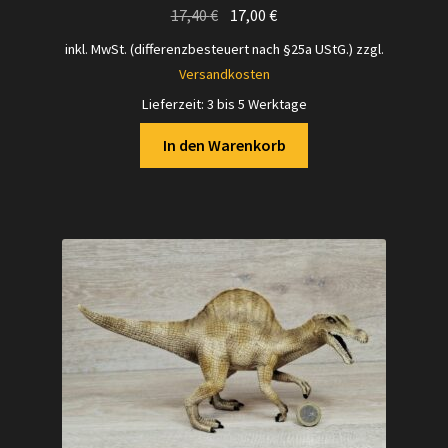
Ursprünglicher
Aktueller
17,40
€
17,00
€
Preis
Preis
inkl. MwSt. (differenzbesteuert nach §25a UStG.)
zzgl.
war:
ist:
Versandkosten
17,40 €
17,00 €.
Lieferzeit:
3 bis 5 Werktage
In den Warenkorb