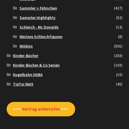
Sammler + Fähnchen
(427)
Sammler Highlights
(52)
Schleich - Mc Donalds
(13)
Weitere Schleichfiguren
(8)
Wildnis
(501)
Kinder-Bücher
(203)
Kinder-Bücher & Co Serien
(103)
Kugelbahn HABA
(15)
TipToi Welt
(45)
>>>
Vertrag widerrufen
<<<