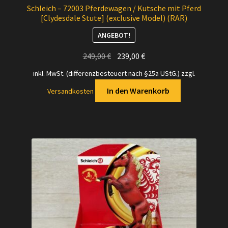
Schleich – 72003 Pferdewagen / Kutsche mit Pferd
[Clydesdale Stute] (exclusive Model) (RAR)
ANGEBOT!
Ursprünglicher
Aktueller
249,00
€
239,00
€
Preis
Preis
inkl. MwSt. (differenzbesteuert nach §25a UStG.)
zzgl.
war:
ist:
In den Warenkorb
Versandkosten
249,00 €
239,00 €.