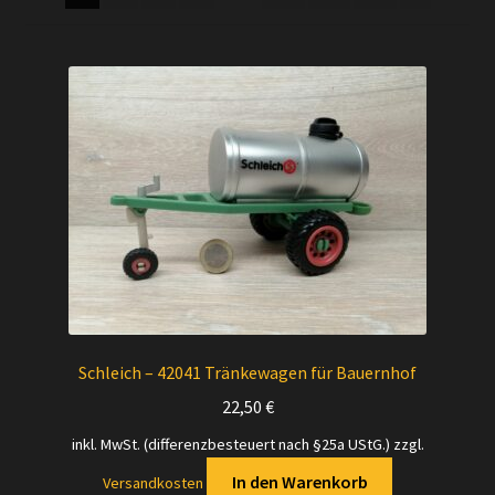
Versandarten
Kontakt
AGB
Widerrufsbelehrung
Datenschutzerklärung
Impressum
Schleich – 42041 Tränkewagen für Bauernhof
Versand + Wichtige Infos
22,50
€
inkl. MwSt. (differenzbesteuert nach §25a UStG.)
zzgl.
In den Warenkorb
Versandkosten