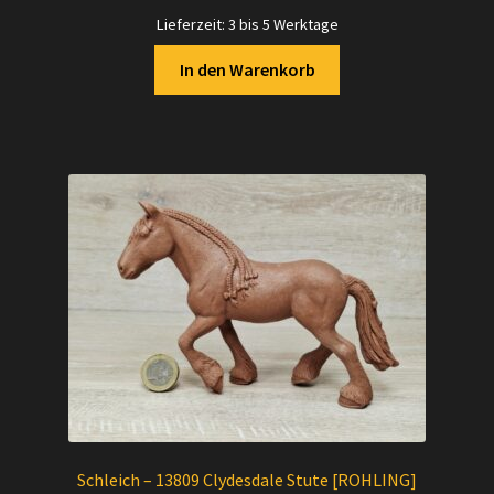
199,00 €
170,00 €.
Lieferzeit:
3 bis 5 Werktage
In den Warenkorb
Schleich – 13809 Clydesdale Stute [ROHLING]