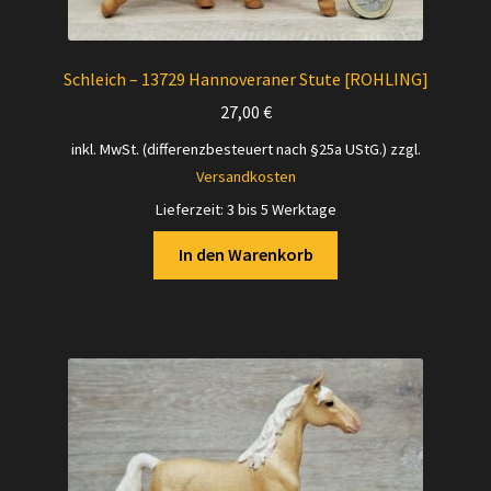
Schleich – 13729 Hannoveraner Stute [ROHLING]
27,00
€
inkl. MwSt. (differenzbesteuert nach §25a UStG.)
zzgl.
Versandkosten
Lieferzeit:
3 bis 5 Werktage
In den Warenkorb