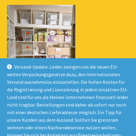
Versand-Update: Leider zwingen uns die neuen EU-
weiten Verpackungsgesetze dazu, den internationalen
Versand ausnahmslos einzustellen. Die hohen Kosten für
die Registrierung und Lizenzierung in jedem einzelnen EU-
Land sind für uns als kleines Unternehmen finanziell leider
nicht tragbar. Bestellungen sind daher ab sofort nur noch
mit einer deutschen Lieferadresse möglich. Ein Tipp für
unsere Kunden aus dem Ausland: Sollten Sie grenznah
wohnen oder einen Nachsendeservice nutzen wollen,
© Onlineshop Kinderlino 2026
können Sie sich bei Anbietern von Paketweiterleitungs-