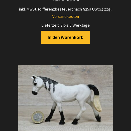
Preis
Preis
inkl. MwSt. (differenzbesteuert nach §25a UStG.)
zzgl.
war:
ist:
Versandkosten
6,00 €
5,70 €.
Lieferzeit:
3 bis 5 Werktage
In den Warenkorb