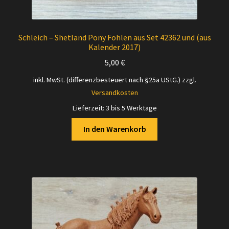
Schleich – Shetland Pony Fohlen aus Set 42362 und (aus
Kalender 2017)
5,00
€
inkl. MwSt. (differenzbesteuert nach §25a UStG.)
zzgl.
Versandkosten
Lieferzeit:
3 bis 5 Werktage
In den Warenkorb