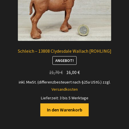
Schleich – 13808 Clydesdale Wallach [ROHLING]
ANGEBOT!
Ursprünglicher
Aktueller
21,70
€
16,00
€
Preis
Preis
inkl. MwSt. (differenzbesteuert nach §25a UStG.)
zzgl.
war:
ist:
Versandkosten
21,70 €
16,00 €.
Lieferzeit:
3 bis 5 Werktage
In den Warenkorb