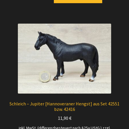
Schleich – Jupiter [Hannoveraner Hengst] aus Set 42551
bzw. 42416
11,90
€
inkl. MwSt. (differenzbesteuert nach §25a UStG.)
zzgl.