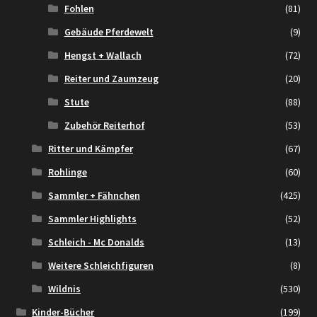
Fohlen
(81)
Gebäude Pferdewelt
(9)
Hengst + Wallach
(72)
Reiter und Zaumzeug
(20)
Stute
(88)
Zubehör Reiterhof
(53)
Ritter und Kämpfer
(67)
Rohlinge
(60)
Sammler + Fähnchen
(425)
Sammler Highlights
(52)
Schleich - Mc Donalds
(13)
Weitere Schleichfiguren
(8)
Wildnis
(530)
Kinder-Bücher
(199)