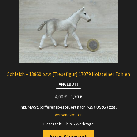
Schleich – 13860 bzw. [Treuefigur] 17079 Holsteiner Fohlen
ANGEBOT!
Ursprünglicher
Aktueller
4,00
€
3,70
€
Preis
Preis
inkl. MwSt. (differenzbesteuert nach §25a UStG.)
zzgl.
war:
ist:
Versandkosten
4,00 €
3,70 €.
Lieferzeit:
3 bis 5 Werktage
In den Warenkorb