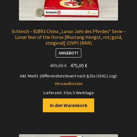
Schleich – 82893 China „Lunar Jahr des Pferdes“ Serie –
Lunar Year of the Horse [Mustang Hengst, rot/gold,
steigend] (OVP) (RAR)
ANGEBOT!
Ursprünglicher
Aktueller
499,00
€
475,00
€
Preis
Preis
inkl. MwSt. (differenzbesteuert nach §25a UStG.)
zzgl.
war:
ist:
Versandkosten
499,00 €
475,00 €.
Lieferzeit:
3 bis 5 Werktage
In den Warenkorb