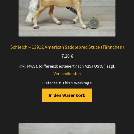
Schleich – 13912 American Saddlebred Stute (Fähnchen)
7,20
€
inkl. MwSt. (differenzbesteuert nach §25a UStG.)
zzgl.
Versandkosten
Lieferzeit:
3 bis 5 Werktage
In den Warenkorb