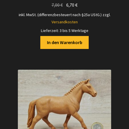
Ursprünglicher
Aktueller
7,00
€
6,70
€
Preis
Preis
inkl. MwSt. (differenzbesteuert nach §25a UStG.)
zzgl.
war:
ist:
Versandkosten
7,00 €
6,70 €.
Lieferzeit:
3 bis 5 Werktage
In den Warenkorb