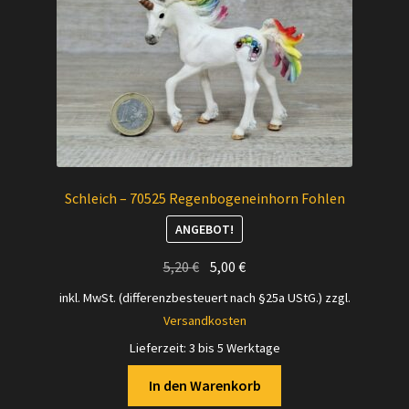
Schleich – 70525 Regenbogeneinhorn Fohlen
ANGEBOT!
Ursprünglicher
Aktueller
5,20
€
5,00
€
Preis
Preis
inkl. MwSt. (differenzbesteuert nach §25a UStG.)
zzgl.
war:
ist:
Versandkosten
5,20 €
5,00 €.
Lieferzeit:
3 bis 5 Werktage
In den Warenkorb