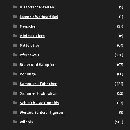
Historische Welten
(5)
Lizenz-/ Werbeartikel
(1)
Menschen
(37)
Mini Set-Tiere
(6)
Mittelalter
(64)
Pferdewelt
(326)
Ritter und Kämpfer
(67)
Rohlinge
(60)
Sammler + Fähnchen
(424)
Sammler Highlights
(52)
Schleich - Mc Donalds
(13)
Weitere Schleichfiguren
(8)
Wildnis
(501)