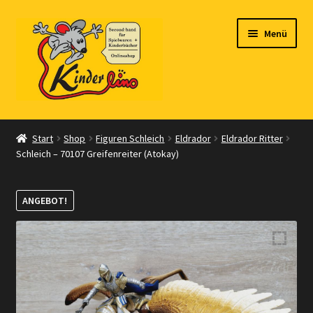
Zur
Zum
Menü
Navigation
Inhalt
springen
springen
Start
Start
Shop
Figuren Schleich
Eldrador
Eldrador Ritter
Schleich – 70107 Greifenreiter (Atokay)
Vertrag widerrufen
Shop
ANGEBOT!
Warenkorb
Kasse
Zahlungsarten