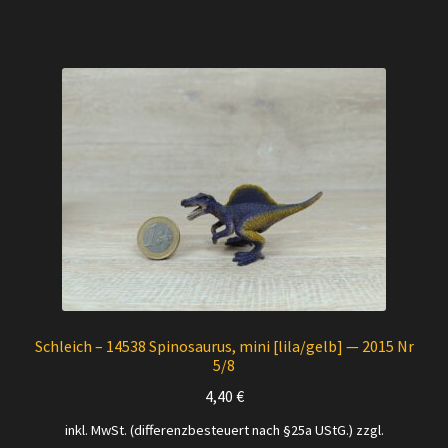
Schleich – 14538 Spinosaurus, mini [lila/gelb] — 2015 Nr
5/8
4,40
€
inkl. MwSt. (differenzbesteuert nach §25a UStG.)
zzgl.