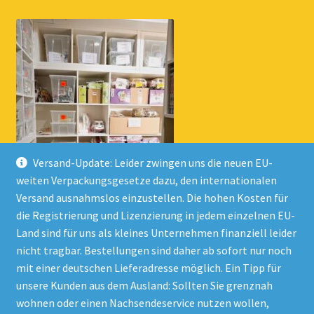
Versand-Update: Leider zwingen uns die neuen EU-
weiten Verpackungsgesetze dazu, den internationalen
Versand ausnahmslos einzustellen. Die hohen Kosten für
die Registrierung und Lizenzierung in jedem einzelnen EU-
Land sind für uns als kleines Unternehmen finanziell leider
nicht tragbar. Bestellungen sind daher ab sofort nur noch
mit einer deutschen Lieferadresse möglich. Ein Tipp für
unsere Kunden aus dem Ausland: Sollten Sie grenznah
wohnen oder einen Nachsendeservice nutzen wollen,
© Onlineshop Kinderlino 2026