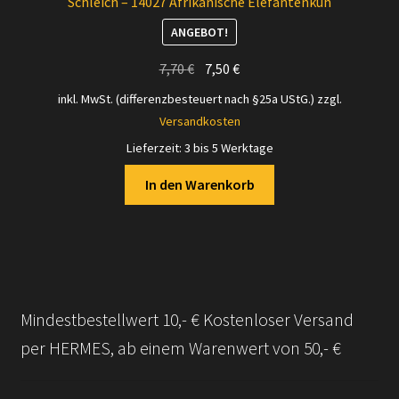
Schleich – 14027 Afrikanische Elefantenkuh
ANGEBOT!
Ursprünglicher
Aktueller
7,70
€
7,50
€
Preis
Preis
inkl. MwSt. (differenzbesteuert nach §25a UStG.)
zzgl.
war:
ist:
Versandkosten
7,70 €
7,50 €.
Lieferzeit:
3 bis 5 Werktage
In den Warenkorb
Mindestbestellwert 10,- € Kostenloser Versand
per HERMES, ab einem Warenwert von 50,- €