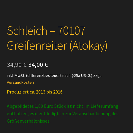
Schleich – 70107
Greifenreiter (Atokay)
Ursprünglicher
Aktueller
34,90
€
34,00
€
Preis
Preis
inkl. MwSt. (differenzbesteuert nach §25a UStG.)
zzgl.
Versandkosten
war:
ist:
Produziert ca. 2013 bis 2016
34,90 €
34,00 €.
Abgebildetes 1,00 Euro Stück ist nicht im Lieferumfang
enthalten, es dient lediglich zur Veranschaulichung des
Größenverhältnisses.