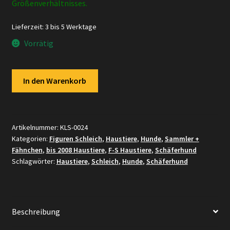
Größenverhältnisses.
Lieferzeit:
3 bis 5 Werktage
Vorrätig
Schleich
In den Warenkorb
-
16334
bzw.
16334-
Artikelnummer:
KLS-0024
Kategorien:
Figuren Schleich
,
Haustiere
,
Hunde
,
Sammler +
1
Fähnchen
,
bis 2008 Haustiere
,
F-S Haustiere
,
Schäferhund
Schäferhund
Schlagwörter:
Haustiere
,
Schleich
,
Hunde
,
Schäferhund
Rüde,
sitzend
(classic
Form)
Beschreibung
(Fähnchen-
Sammler)