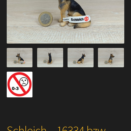
Versandarten
Kontakt
AGB
Widerrufsbelehrung
Datenschutzerklärung
Impressum
Versand + Wichtige Infos
Schleich – 16334 bzw.