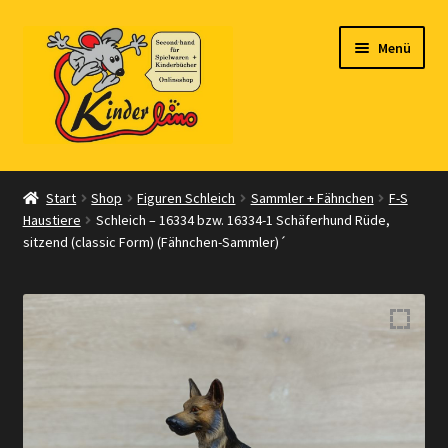
Zur
Zum
Menü
Navigation
Inhalt
springen
springen
Start
Start
Shop
Figuren Schleich
Sammler + Fähnchen
F-S
Haustiere
Schleich – 16334 bzw. 16334-1 Schäferhund Rüde,
Vertrag widerrufen
sitzend (classic Form) (Fähnchen-Sammler)´
Shop
Warenkorb
Kasse
Zahlungsarten