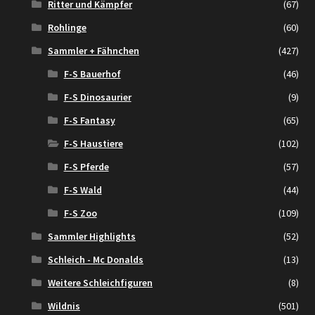
Ritter und Kämpfer
(67)
Rohlinge
(60)
Sammler + Fähnchen
(427)
F-S Bauerhof
(46)
F-S Dinosaurier
(9)
F-S Fantasy
(65)
F-S Haustiere
(102)
F-S Pferde
(57)
F-S Wald
(44)
F-S Zoo
(109)
Sammler Highlights
(52)
Schleich - Mc Donalds
(13)
Weitere Schleichfiguren
(8)
Wildnis
(501)