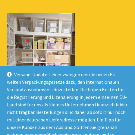
Versand-Update: Leider zwingen uns die neuen EU-
weiten Verpackungsgesetze dazu, den internationalen
Versand ausnahmslos einzustellen. Die hohen Kosten für
die Registrierung und Lizenzierung in jedem einzelnen EU-
Land sind für uns als kleines Unternehmen finanziell leider
nicht tragbar. Bestellungen sind daher ab sofort nur noch
mit einer deutschen Lieferadresse möglich. Ein Tipp für
unsere Kunden aus dem Ausland: Sollten Sie grenznah
wohnen oder einen Nachsendeservice nutzen wollen,