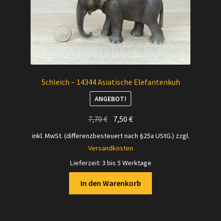
Schleich – 14344 Asiatische Elefantenkuh
ANGEBOT!
Ursprünglicher
Aktueller
7,70
€
7,50
€
Preis
Preis
inkl. MwSt. (differenzbesteuert nach §25a UStG.)
zzgl.
war:
ist:
Versandkosten
7,70 €
7,50 €.
Lieferzeit:
3 bis 5 Werktage
In den Warenkorb