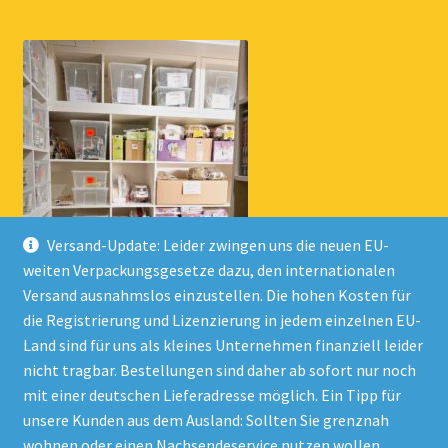
Versand-Update: Leider zwingen uns die neuen EU-
weiten Verpackungsgesetze dazu, den internationalen
Versand ausnahmslos einzustellen. Die hohen Kosten für
die Registrierung und Lizenzierung in jedem einzelnen EU-
Land sind für uns als kleines Unternehmen finanziell leider
nicht tragbar. Bestellungen sind daher ab sofort nur noch
mit einer deutschen Lieferadresse möglich. Ein Tipp für
unsere Kunden aus dem Ausland: Sollten Sie grenznah
wohnen oder einen Nachsendeservice nutzen wollen,