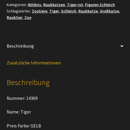
Kategorien:
Wildnis
,
Raubkatzen
,
Tiger rot
,
Figuren Schleich
Menge
Schlagwörter:
Zootiere
,
Tiger
,
Schleich
,
Raubkatze
,
Großkatze
,
Raubtier
,
Zoo
Beschreibung
Zusätzliche Informationen
Beschreibung
Nummer: 14369
Name: Tiger
Preis Farbe: GELB