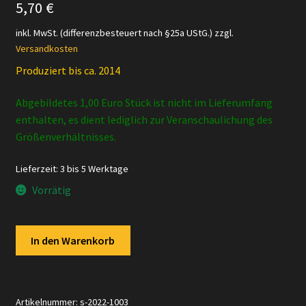
5,70
€
inkl. MwSt. (differenzbesteuert nach §25a UStG.)
zzgl.
Versandkosten
Produziert bis ca. 2014
Abgebildetes 1,00 Euro Stück ist nicht im Lieferumfang
enthalten, es dient lediglich zur Veranschaulichung des
Größenverhältnisses.
Lieferzeit:
3 bis 5 Werktage
Vorrätig
Schleich
In den Warenkorb
-
14369
Tiger
[rot]
Artikelnummer:
s-2022-1003