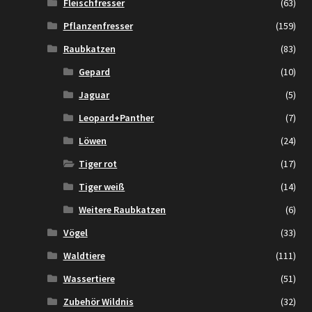
Fleischfresser
(63)
Pflanzenfresser
(159)
Raubkatzen
(83)
Gepard
(10)
Jaguar
(5)
Leopard+Panther
(7)
Löwen
(24)
Tiger rot
(17)
Tiger weiß
(14)
Weitere Raubkatzen
(6)
Vögel
(33)
Waldtiere
(111)
Wassertiere
(51)
Zubehör Wildnis
(32)