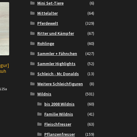
Mini Set-Tiere
(6)
Mittelalter
(64)
Pferdewelt
(329)
Ritter und Kämpfer
(67)
Rohlinge
(60)
Sammler + Fähnchen
(427)
Sammler Highlights
(52)
igur]
kuh
Schleich - Mc Donalds
(13)
Weitere Schleichfiguren
(8)
 §25a
Wildnis
(501)
bis 2008 Wildnis
(60)
Familie Wildnis
(41)
Fleischfresser
(63)
Pflanzenfresser
(159)