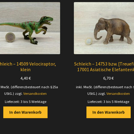
hleich – 14509 Velociraptor,
Schleich – 14753 bzw. [Treuef
klein
17001 Asiatische Elefanten
4,40
€
6,70
€
. MwSt. (differenzbesteuert nach §25a
inkl. MwSt. (differenzbesteuert nach
UStG.)
zzgl.
Versandkosten
UStG.)
zzgl.
Versandkosten
Lieferzeit:
3 bis 5 Werktage
Lieferzeit:
3 bis 5 Werktage
In den Warenkorb
In den Warenkorb