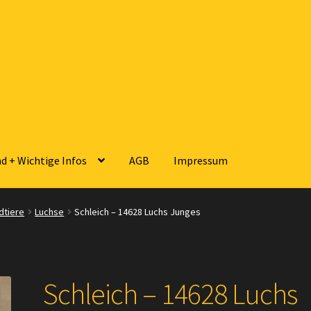
d + Wichtige Infos
AGB
Impressum
sse
Zahlungsarten
Versandarten
Kontakt
AGB
Widerrufsbelehrun
dtiere
Luchse
Schleich – 14628 Luchs Junges
 Wichtige Infos
Schleich – 14628 Luchs