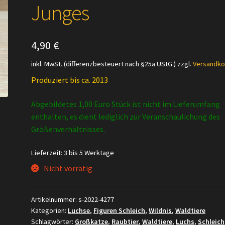
Junges
4,90
€
inkl. MwSt. (differenzbesteuert nach §25a UStG.)
zzgl.
Versandko
Produziert bis ca. 2013
Abgebildetes 1,00 Euro Stück ist nicht im Lieferumfang
enthalten, es dient lediglich zur Veranschaulichung des
Größenverhältnisses.
Lieferzeit:
3 bis 5 Werktage
Nicht vorrätig
Artikelnummer:
s-2022-4277
Kategorien:
Luchse
,
Figuren Schleich
,
Wildnis
,
Waldtiere
Schlagwörter:
Großkatze
,
Raubtier
,
Waldtiere
,
Luchs
,
Schleich