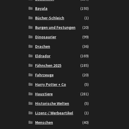
Bayala
(193)
Bücher-Schleich
(1)
Burgen und Festungen
(20)
Dinosaurier
(99)
Drachen
(36)
Eldrador
(169)
Fähnchen 2025
(185)
Fahrzeuge
(20)
Harry Potter + Co
(5)
Haustiere
(281)
Historische Welten
(5)
Lizenz-/ Werbeartikel
(1)
Menschen
(40)