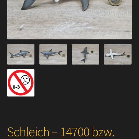
Versandarten
Kontakt
AGB
Widerrufsbelehrung
Datenschutzerklärung
Impressum
Versand + Wichtige Infos
Schleich – 14700 bzw.