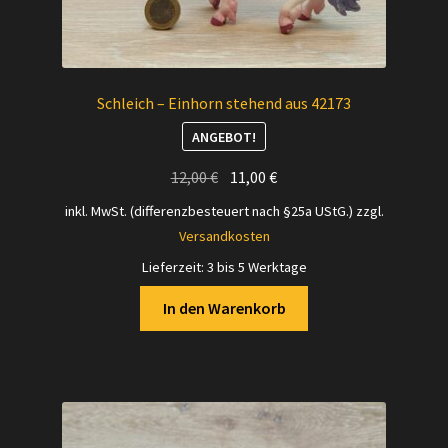
Schleich – Einhorn stehend aus 42173
ANGEBOT!
Ursprünglicher
Aktueller
12,00
€
11,00
€
Preis
Preis
inkl. MwSt. (differenzbesteuert nach §25a UStG.)
zzgl.
war:
ist:
Versandkosten
12,00 €
11,00 €.
Lieferzeit:
3 bis 5 Werktage
In den Warenkorb