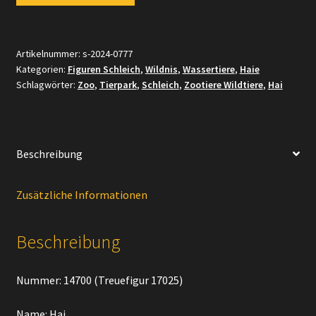
14700
bzw.
[Treuefigur]
Artikelnummer:
s-2024-0777
Kategorien:
Figuren Schleich
,
Wildnis
,
Wassertiere
,
Haie
17025
Schlagwörter:
Zoo
,
Tierpark
,
Schleich
,
Zootiere Wildtiere
,
Hai
Hai
Menge
Beschreibung
Zusätzliche Informationen
Beschreibung
Nummer: 14700 (Treuefigur 17025)
Name: Hai