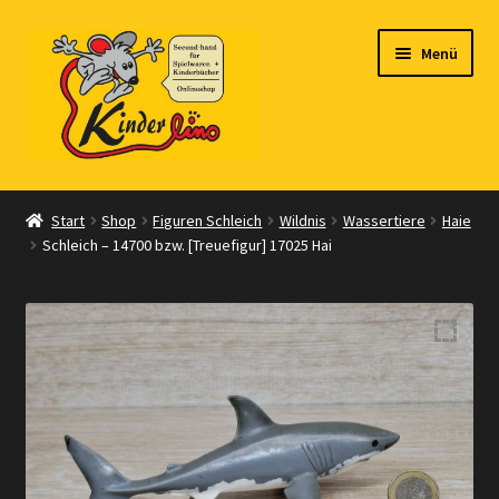
Zur
Zum
Menü
Navigation
Inhalt
springen
springen
Start
Start
Shop
Figuren Schleich
Wildnis
Wassertiere
Haie
Schleich – 14700 bzw. [Treuefigur] 17025 Hai
Vertrag widerrufen
Shop
Warenkorb
Kasse
Zahlungsarten