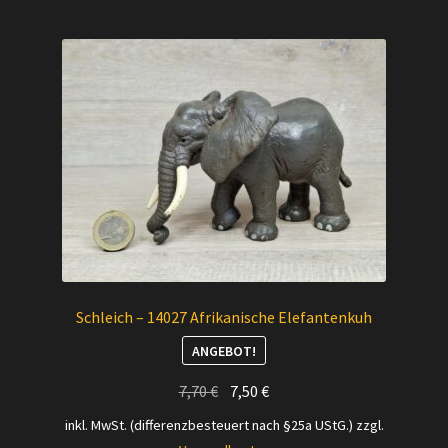
Schleich – 14027 Afrikanische Elefantenkuh
ANGEBOT!
Ursprünglicher
Aktueller
7,70
€
7,50
€
Preis
Preis
inkl. MwSt. (differenzbesteuert nach §25a UStG.)
zzgl.
war:
ist: