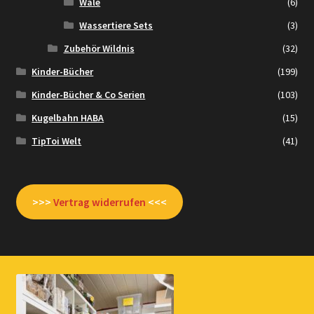
Wale
(6)
Wassertiere Sets
(3)
Zubehör Wildnis
(32)
Kinder-Bücher
(199)
Kinder-Bücher & Co Serien
(103)
Kugelbahn HABA
(15)
TipToi Welt
(41)
>>>
Vertrag widerrufen
<<<