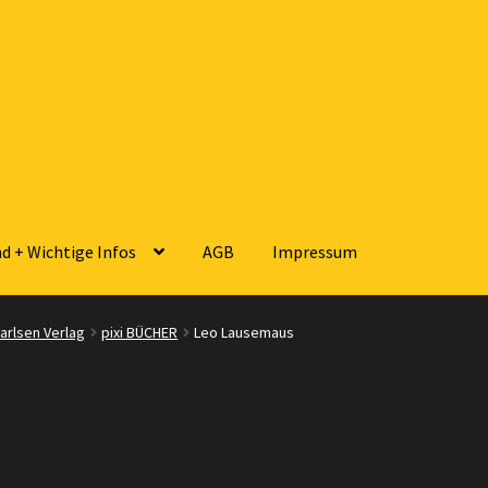
d + Wichtige Infos
AGB
Impressum
sse
Zahlungsarten
Versandarten
Kontakt
AGB
Widerrufsbelehrun
arlsen Verlag
pixi BÜCHER
Leo Lausemaus
 Wichtige Infos