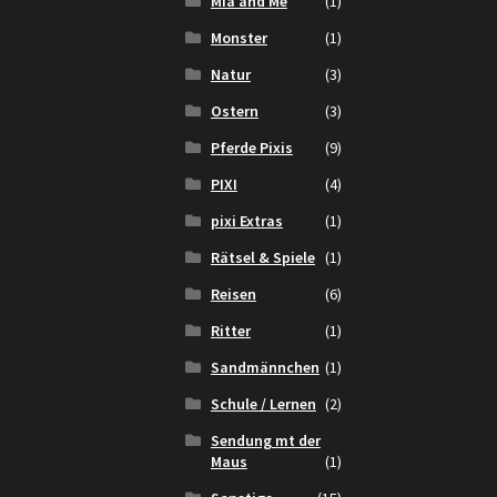
Mia and Me
(1)
Monster
(1)
Natur
(3)
Ostern
(3)
Pferde Pixis
(9)
PIXI
(4)
pixi Extras
(1)
Rätsel & Spiele
(1)
Reisen
(6)
Ritter
(1)
Sandmännchen
(1)
Schule / Lernen
(2)
Sendung mt der
Maus
(1)