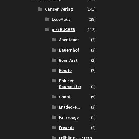
Carlsen Verlag
(141)
LeseMaus
(29)
pixi BÜCHER
(112)
Abenteuer
(2)
Bauernhof
(3)
Beim Arzt
(2)
Berufe
(2)
Bob der
Baumeister
(1)
Conni
(5)
Entdecke...
(3)
Fahrzeuge
(1)
Freunde
(4)
Frühling - Ostern