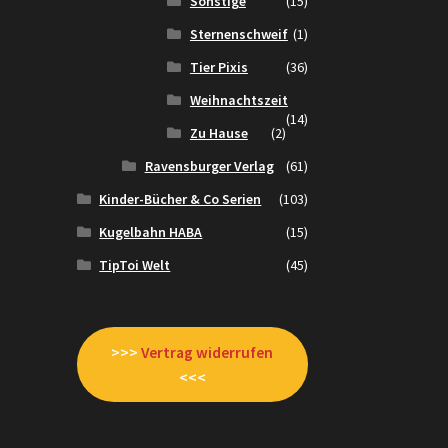
Sonstige
(15)
Sternenschweif
(1)
Tier Pixis
(36)
Weihnachtszeit
(14)
Zu Hause
(2)
Ravensburger Verlag
(61)
Kinder-Bücher & Co Serien
(103)
Kugelbahn HABA
(15)
TipToi Welt
(45)
>>>
Vertrag widerrufen
<<<