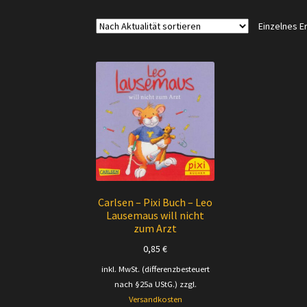
Einzelnes E
Carlsen – Pixi Buch – Leo
Lausemaus will nicht
zum Arzt
0,85
€
inkl. MwSt. (differenzbesteuert
nach §25a UStG.)
zzgl.
Versandkosten