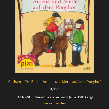
Carlsen – Pixi Buch – Amelie und Merle auf dem Ponyhof
0,85
€
inkl. MwSt. (differenzbesteuert nach §25a UStG.)
zzgl.
Versandkosten