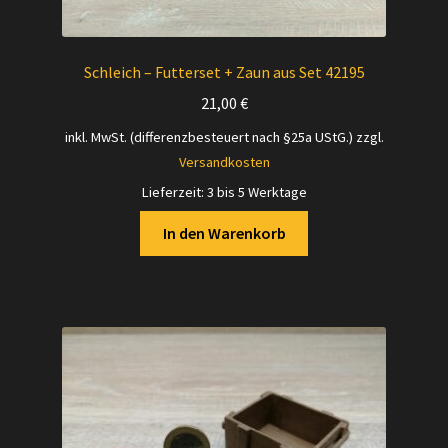
Schleich – Futterset + Zaun aus Set 42195
21,00
€
inkl. MwSt. (differenzbesteuert nach §25a UStG.)
zzgl.
Versandkosten
Lieferzeit:
3 bis 5 Werktage
In den Warenkorb