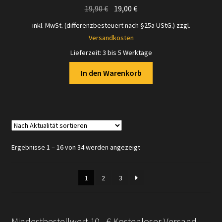
Ursprünglicher
Aktueller
19,90
€
19,00
€
Preis
Preis
inkl. MwSt. (differenzbesteuert nach §25a UStG.)
zzgl.
war:
ist:
Versandkosten
19,90 €
19,00 €.
Lieferzeit:
3 bis 5 Werktage
In den Warenkorb
Nach
Ergebnisse 1 – 16 von 34 werden angezeigt
Aktualität
sortiert
1
2
3
Mindestbestellwert 10,- € Kostenloser Versand