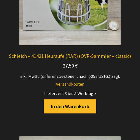
Schleich – 41421 Heuraufe (RAR) (OVP-Sammler – classic)
27,50
€
inkl. MwSt. (differenzbesteuert nach §25a UStG.)
zzgl.
Versandkosten
Lieferzeit:
3 bis 5 Werktage
In den Warenkorb