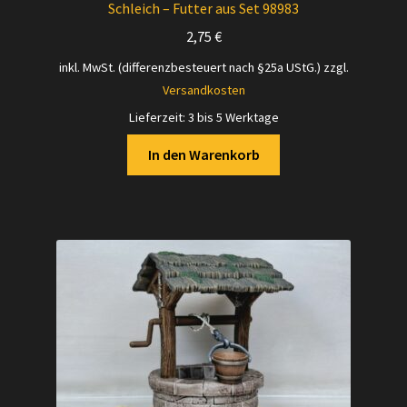
Schleich – Futter aus Set 98983
2,75
€
inkl. MwSt. (differenzbesteuert nach §25a UStG.)
zzgl.
Versandkosten
Lieferzeit:
3 bis 5 Werktage
In den Warenkorb