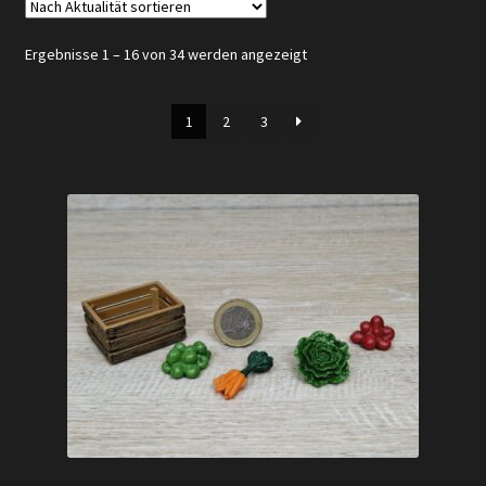
Versandarten
Nach
Ergebnisse 1 – 16 von 34 werden angezeigt
Aktualität
Kontakt
sortiert
1
2
3
AGB
Widerrufsbelehrung
Datenschutzerklärung
Impressum
Versand + Wichtige Infos