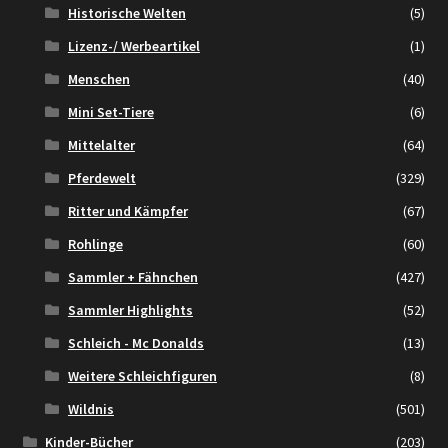
Historische Welten
(5)
Lizenz-/ Werbeartikel
(1)
Menschen
(40)
Mini Set-Tiere
(6)
Mittelalter
(64)
Pferdewelt
(329)
Ritter und Kämpfer
(67)
Rohlinge
(60)
Sammler + Fähnchen
(427)
Sammler Highlights
(52)
Schleich - Mc Donalds
(13)
Weitere Schleichfiguren
(8)
Wildnis
(501)
Kinder-Bücher
(203)