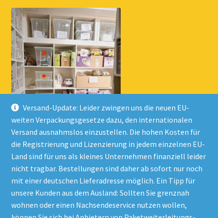
Versand-Update: Leider zwingen uns die neuen EU-
weiten Verpackungsgesetze dazu, den internationalen
Versand ausnahmslos einzustellen. Die hohen Kosten für
die Registrierung und Lizenzierung in jedem einzelnen EU-
Land sind für uns als kleines Unternehmen finanziell leider
nicht tragbar. Bestellungen sind daher ab sofort nur noch
mit einer deutschen Lieferadresse möglich. Ein Tipp für
unsere Kunden aus dem Ausland: Sollten Sie grenznah
wohnen oder einen Nachsendeservice nutzen wollen,
© Onlineshop Kinderlino 2026
können Sie sich bei Anbietern von Paketweiterleitungs-