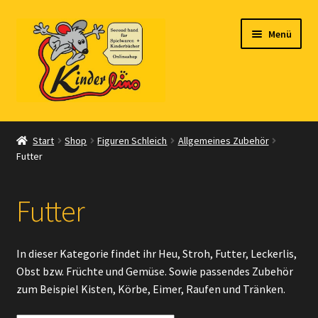
Zur
Zum
Menü
Navigation
Inhalt
springen
springen
Start
Start
Shop
Figuren Schleich
Allgemeines Zubehör
Futter
Vertrag widerrufen
Shop
Futter
Warenkorb
In dieser Kategorie findet ihr Heu, Stroh, Futter, Leckerlis,
Kasse
Obst bzw. Früchte und Gemüse. Sowie passendes Zubehör
zum Beispiel Kisten, Körbe, Eimer, Raufen und Tränken.
Zahlungsarten