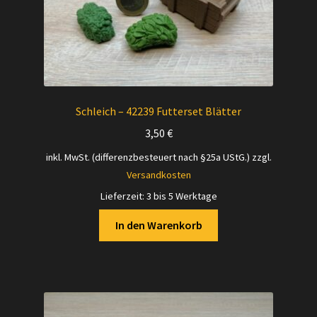
Schleich – 42239 Futterset Blätter
3,50
€
inkl. MwSt. (differenzbesteuert nach §25a UStG.)
zzgl.
Versandkosten
Lieferzeit:
3 bis 5 Werktage
In den Warenkorb