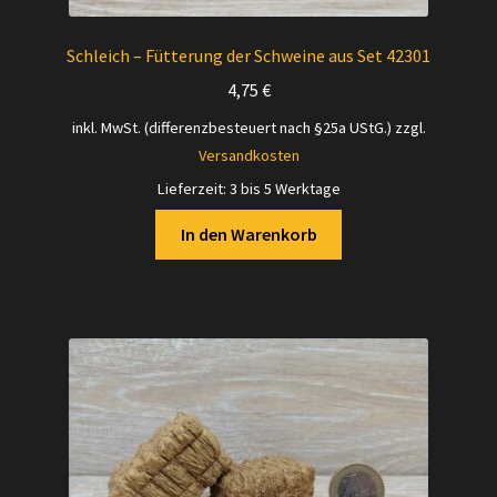
Schleich – Fütterung der Schweine aus Set 42301
4,75
€
inkl. MwSt. (differenzbesteuert nach §25a UStG.)
zzgl.
Versandkosten
Lieferzeit:
3 bis 5 Werktage
In den Warenkorb