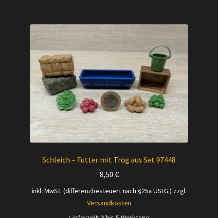
Schleich – Futter mit Trog aus Set 97448
8,50
€
inkl. MwSt. (differenzbesteuert nach §25a UStG.)
zzgl.
Versandkosten
Lieferzeit:
3 bis 5 Werktage