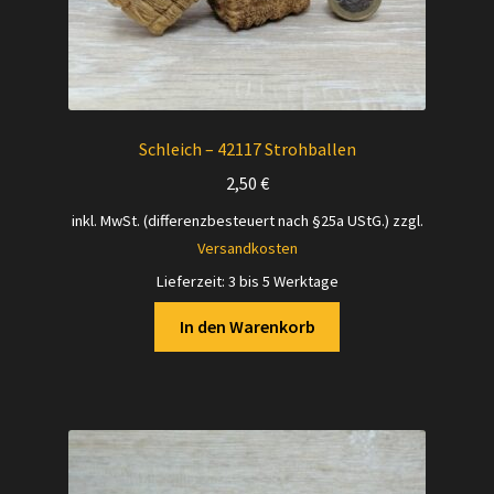
Schleich – 42117 Strohballen
2,50
€
inkl. MwSt. (differenzbesteuert nach §25a UStG.)
zzgl.
Versandkosten
Lieferzeit:
3 bis 5 Werktage
In den Warenkorb