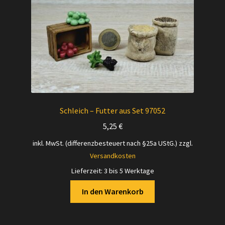
Schleich – Futter aus Set 97052
5,25
€
inkl. MwSt. (differenzbesteuert nach §25a UStG.)
zzgl.
Versandkosten
Lieferzeit:
3 bis 5 Werktage
In den Warenkorb