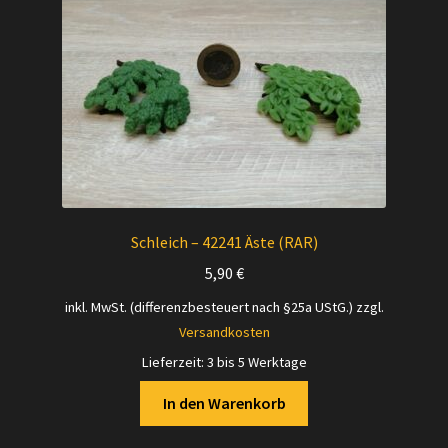
Schleich – 42241 Äste (RAR)
5,90
€
inkl. MwSt. (differenzbesteuert nach §25a UStG.)
zzgl.
Versandkosten
Lieferzeit:
3 bis 5 Werktage
In den Warenkorb