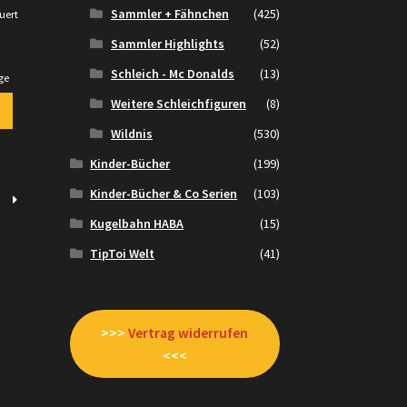
Sammler + Fähnchen
(425)
uert
.
Sammler Highlights
(52)
Schleich - Mc Donalds
(13)
ge
Weitere Schleichfiguren
(8)
Wildnis
(530)
Kinder-Bücher
(199)
Kinder-Bücher & Co Serien
(103)
Kugelbahn HABA
(15)
TipToi Welt
(41)
>>>
Vertrag widerrufen
<<<