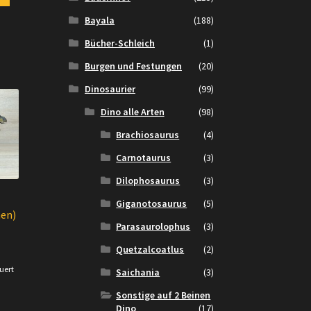
Bayala
(188)
Bücher-Schleich
(1)
Burgen und Festungen
(20)
Dinosaurier
(99)
Dino alle Arten
(98)
Brachiosaurus
(4)
Carnotaurus
(3)
Dilophosaurus
(3)
Giganotosaurus
(5)
hen)
Parasaurolophus
(3)
Quetzalcoatlus
(2)
uert
Saichania
(3)
.
Sonstige auf 2 Beinen
Dino
(17)