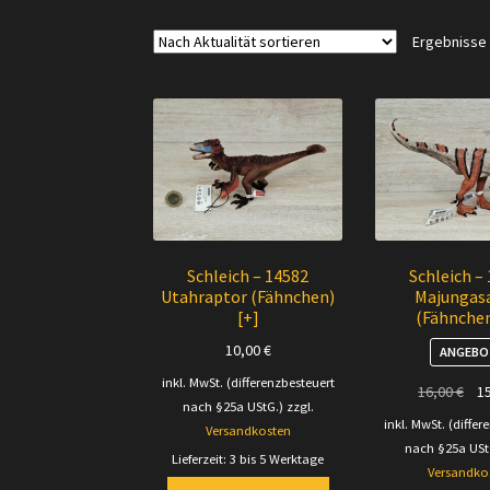
Ergebnisse 
Schleich – 14582
Schleich –
Utahraptor (Fähnchen)
Majungas
[+]
(Fähnchen
10,00
€
ANGEBO
inkl. MwSt. (differenzbesteuert
Urs
16,00
€
1
nach §25a UStG.)
zzgl.
Pre
inkl. MwSt. (differ
Versandkosten
war
nach §25a USt
Lieferzeit:
3 bis 5 Werktage
16,
Versandko