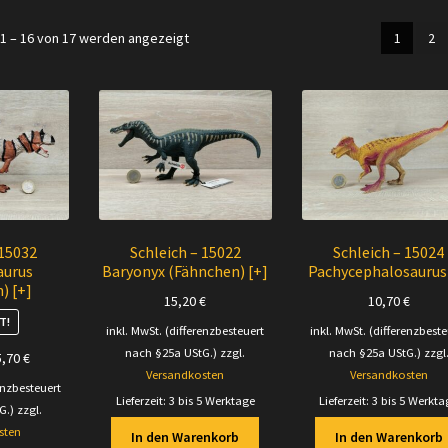
Nach
1 – 16 von 17 werden angezeigt
1
2
Aktualität
sortiert
 15032
Schleich – 15022
Schleich – 15024
aurus
Baryonyx (Fähnchen) [+]
Pachycephalosaurus 
) [+]
15,20
€
10,70
€
T!
inkl. MwSt. (differenzbesteuert
inkl. MwSt. (differenzbeste
nach §25a UStG.)
zzgl.
nach §25a UStG.)
zzgl
prünglicher
Aktueller
5,70
€
Versandkosten
Versandkosten
is
Preis
enzbesteuert
:
ist:
Lieferzeit:
3 bis 5 Werktage
Lieferzeit:
3 bis 5 Werkta
G.)
zzgl.
00 €
15,70 €.
sten
In den Warenkorb
In den Warenkorb