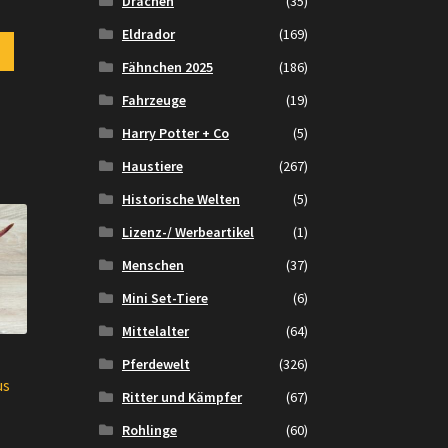
Drachen
(35)
Eldrador
(169)
Fähnchen 2025
(186)
Fahrzeuge
(19)
Harry Potter + Co
(5)
Haustiere
(267)
Historische Welten
(5)
Lizenz-/ Werbeartikel
(1)
Menschen
(37)
Mini Set-Tiere
(6)
Mittelalter
(64)
Pferdewelt
(326)
us
Ritter und Kämpfer
(67)
Rohlinge
(60)