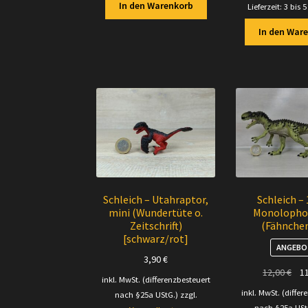
In den Warenkorb
Lieferzeit:
3 bis 
In den War
Schleich – Utahraptor,
Schleich –
mini (Wundertüte o.
Monolopho
Zeitschrift)
(Fähnchen
[schwarz/rot]
ANGEBO
3,90
€
Urs
12,00
€
1
inkl. MwSt. (differenzbesteuert
Pre
inkl. MwSt. (differ
nach §25a UStG.)
zzgl.
war
nach §25a USt