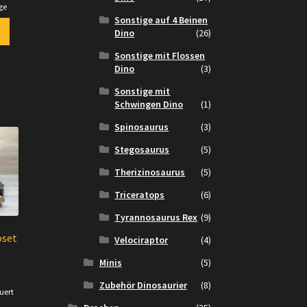
ge
Sonstige auf 4 Beinen
Dino
(26)
Sonstige mit Flossen
Dino
(3)
Sonstige mit
Schwingen Dino
(1)
Spinosaurus
(3)
Stegosaurus
(5)
Therizinosaurus
(5)
Triceratops
(6)
Tyrannosaurus Rex
(9)
oset
Velociraptor
(4)
Minis
(5)
Zubehör Dinosaurier
(8)
uert
.