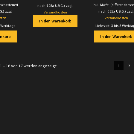
enzbesteuert
inkl. MwSt. (differenzbeste
nach §25a UStG.)
zzgl.
G.)
zzgl.
nach §25a UStG.)
zzgl
Versandkosten
sten
Versandkosten
In den Warenkorb
5 Werktage
Lieferzeit:
3 bis 5 Werkta
enkorb
In den Warenkorb
Nach
1 – 16 von 17 werden angezeigt
1
2
Aktualität
sortiert