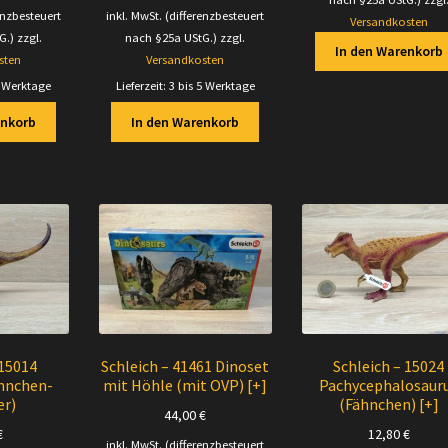
is
Preis
Preis
Preis
enzbesteuert
inkl. MwSt. (differenzbesteuert
Versandkosten
:
ist:
war:
ist:
G.)
zzgl.
nach §25a UStG.)
zzgl.
60 €
12,00 €.
13,40 €
13,00 €.
In den Warenkorb
sten
Versandkosten
5 Werktage
Lieferzeit:
3 bis 5 Werktage
enkorb
In den Warenkorb
 15014
Schleich – 41461 Dinoset
Schleich – 15024
ähnchen-
mit Höhle (mit OVP) [+]
Pachycephalosaur
r)
(Fähnchen) [+]
44,00
€
€
12,80
€
inkl. MwSt. (differenzbesteuert