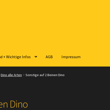
d + Wichtige Infos
AGB
Impressum
sse
Zahlungsarten
Versandarten
Kontakt
AGB
Widerrufsbelehrun
Dino alle Arten
Sonstige auf 2 Beinen Dino
 Wichtige Infos
en Dino