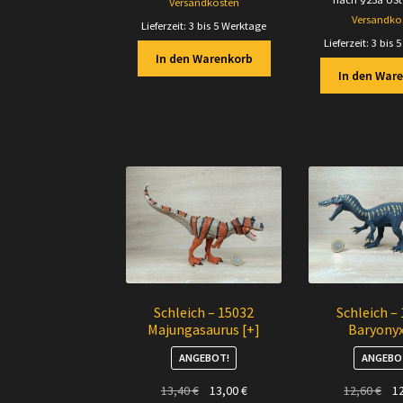
Versandkosten
12,
Versandko
Lieferzeit:
3 bis 5 Werktage
Lieferzeit:
3 bis 
In den Warenkorb
In den War
Schleich – 15032
Schleich –
Majungasaurus [+]
Baryonyx
ANGEBOT!
ANGEBO
Ursprünglicher
Aktueller
Urs
13,40
€
13,00
€
12,60
€
1