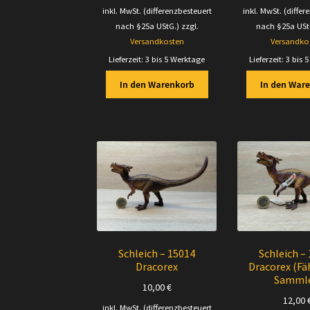
Preis
Preis
Pre
inkl. MwSt. (differenzbesteuert
inkl. MwSt. (differ
war:
ist:
war
nach §25a UStG.)
zzgl.
nach §25a USt
13,40 €
13,00 €.
12,
Versandkosten
Versandko
Lieferzeit:
3 bis 5 Werktage
Lieferzeit:
3 bis 
In den Warenkorb
In den War
Schleich – 15014
Schleich –
Dracorex
Dracorex (F
Sammle
10,00
€
12,00
inkl. MwSt. (differenzbesteuert