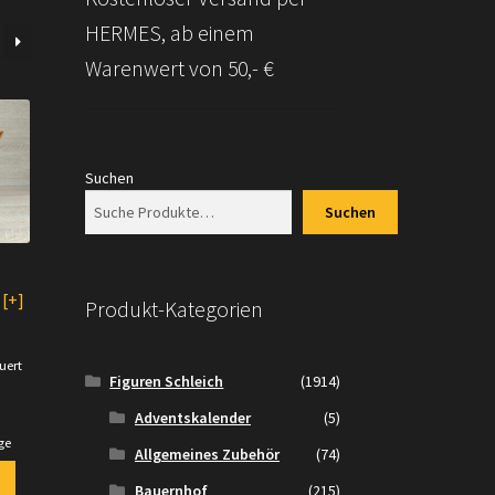
HERMES, ab einem
Warenwert von 50,- €
Suchen
Suchen
[+]
Produkt-Kategorien
uert
Figuren Schleich
(1914)
.
Adventskalender
(5)
ge
Allgemeines Zubehör
(74)
Bauernhof
(215)