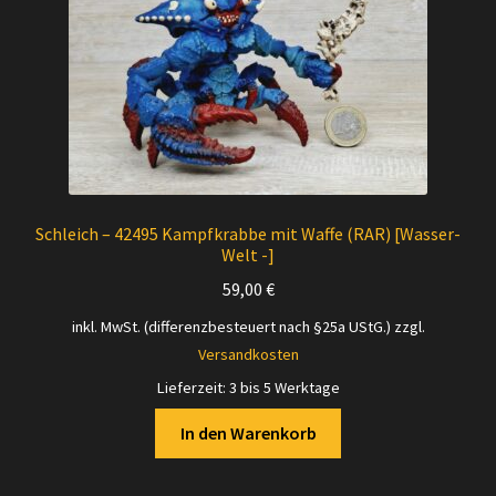
Schleich – 42495 Kampfkrabbe mit Waffe (RAR) [Wasser-
Welt -]
59,00
€
inkl. MwSt. (differenzbesteuert nach §25a UStG.)
zzgl.
Versandkosten
Lieferzeit:
3 bis 5 Werktage
In den Warenkorb