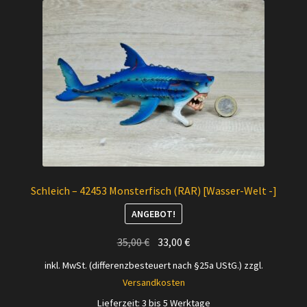
Versandarten
Kontakt
AGB
Widerrufsbelehrung
Datenschutzerklärung
Schleich – 42453 Monsterfisch (RAR) [Wasser-Welt -]
Impressum
ANGEBOT!
Ursprünglicher
Aktueller
35,00
€
33,00
€
Versand + Wichtige Infos
Preis
Preis
inkl. MwSt. (differenzbesteuert nach §25a UStG.)
zzgl.
war:
ist:
Versandkosten
35,00 €
33,00 €.
Lieferzeit:
3 bis 5 Werktage