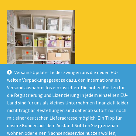
Versand-Update: Leider zwingen uns die neuen EU-
weiten Verpackungsgesetze dazu, den internationalen
Versand ausnahmslos einzustellen. Die hohen Kosten für
die Registrierung und Lizenzierung in jedem einzelnen EU-
Land sind für uns als kleines Unternehmen finanziell leider
nicht tragbar. Bestellungen sind daher ab sofort nur noch
mit einer deutschen Lieferadresse möglich. Ein Tipp für
unsere Kunden aus dem Ausland: Sollten Sie grenznah
wohnen oder einen Nachsendeservice nutzen wollen,
© Onlineshop Kinderlino 2026