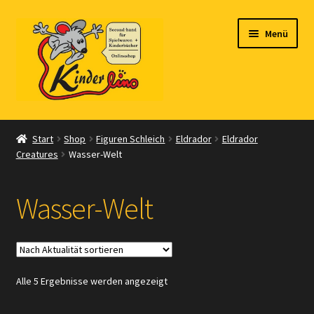
Zur
Zum
Menü
Navigation
Inhalt
springen
springen
Start
Start
Shop
Figuren Schleich
Eldrador
Eldrador
Creatures
Wasser-Welt
Vertrag widerrufen
Shop
Wasser-Welt
Warenkorb
Kasse
Nach
Alle 5 Ergebnisse werden angezeigt
Aktualität
Zahlungsarten
sortiert