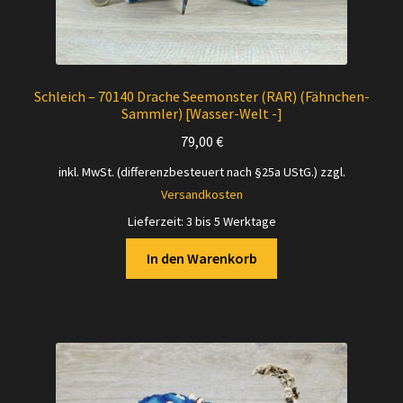
Schleich – 70140 Drache Seemonster (RAR) (Fähnchen-
Sammler) [Wasser-Welt -]
79,00
€
inkl. MwSt. (differenzbesteuert nach §25a UStG.)
zzgl.
Versandkosten
Lieferzeit:
3 bis 5 Werktage
In den Warenkorb