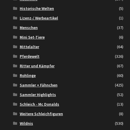
Historische Welten
(5)
Lizenz-/ Werbeartikel
(1)
Menschen
(37)
Mini Set-Tiere
(6)
Mittelalter
(64)
Pferdewelt
(326)
Ritter und Kämpfer
(67)
Rohlinge
(60)
Sammler + Fähnchen
(425)
Sammler Highlights
(52)
Schleich - Mc Donalds
(13)
Weitere Schleichfiguren
(8)
Wildnis
(530)