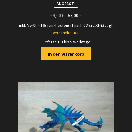
ANGEBOT!
Ursprünglicher
Aktueller
69,00
€
67,00
€
Preis
Preis
inkl. MwSt. (differenzbesteuert nach §25a UStG.)
zzgl.
war:
ist:
Versandkosten
69,00 €
67,00 €.
Lieferzeit:
3 bis 5 Werktage
In den Warenkorb