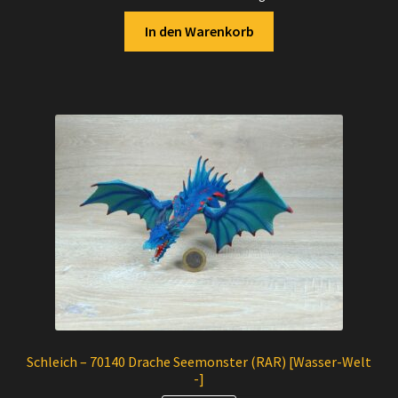
In den Warenkorb
Schleich – 70140 Drache Seemonster (RAR) [Wasser-Welt
-]