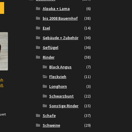
Alpaka + Lama
(6)
bis 2008 Bauernhof
(38)
Esel
(14)
Gebäude + Zubehör
(36)
Geflügel
(36)
Rinder
(58)
Black Angus
(7)
Fleckvieh
(11)
uh
iß
Longhorn
(3)
Schwarzbunt
(22)
cher
ueller
Sonstige Rinder
(15)
is
uert
Schafe
(37)
.
0 €.
Schweine
(29)