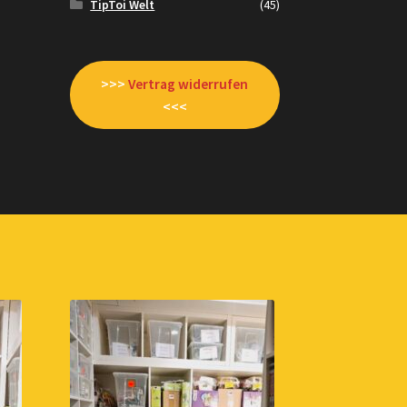
TipToi Welt
(45)
>>>
Vertrag widerrufen
<<<