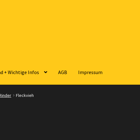
d + Wichtige Infos
AGB
Impressum
sse
Zahlungsarten
Versandarten
Kontakt
AGB
Widerrufsbelehrun
Rinder
Fleckvieh
 Wichtige Infos