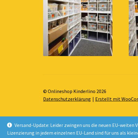
© Onlineshop Kinderlino 2026
Datenschutzerklärung
Erstellt mit WooC
Versand-Update: Leider zwingen uns die neuen EU-weiten V
Lizenzierung in jedem einzelnen EU-Land sind für uns als klei
Alle Preise inkl. der gesetzlichen MwSt.