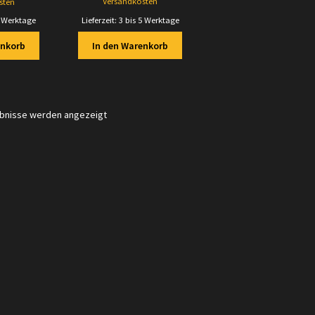
Versandkosten
sten
Lieferzeit:
3 bis 5 Werktage
5 Werktage
In den Warenkorb
enkorb
Nach
ebnisse werden angezeigt
Aktualität
sortiert