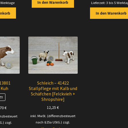
In den Warenkorb
5 Werktage
Lieferzeit:
3 bis 5 Werkta
enkorb
In den Warenkorb
 13801
Schleich – 41422
h Kuh
Stallpflege mit Kalb und
Schäfchen [Felckvieh +
T!
Shropshire]
prünglicher
Aktueller
12,25
€
,70
€
is
Preis
inkl. MwSt. (differenzbesteuert
enzbesteuert
:
ist:
nach §25a UStG.)
zzgl.
G.)
zzgl.
0 €
5,70 €.