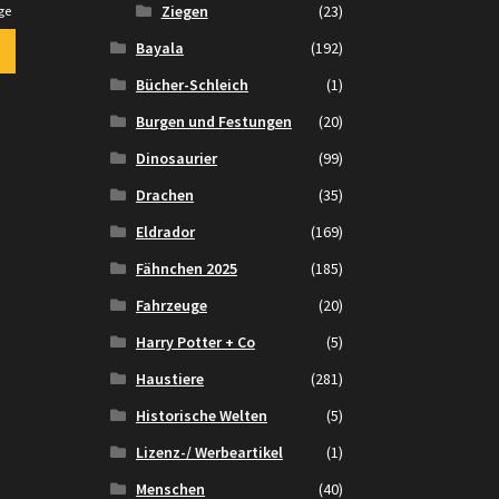
Ziegen
(23)
ge
Bayala
(192)
Bücher-Schleich
(1)
Burgen und Festungen
(20)
Dinosaurier
(99)
Drachen
(35)
Eldrador
(169)
Fähnchen 2025
(185)
Fahrzeuge
(20)
Harry Potter + Co
(5)
Haustiere
(281)
Historische Welten
(5)
Lizenz-/ Werbeartikel
(1)
Menschen
(40)