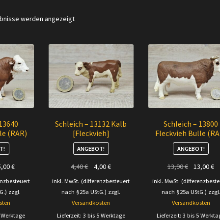
Nach
ebnisse werden angezeigt
Aktualität
sortiert
 13640
Schleich – 13132 Kalb
Schleich – 13800
le (RAR)
[Fleckvieh]
Fleckvieh Bulle (RA
T!
ANGEBOT!
ANGEBOT!
prünglicher
Aktueller
Ursprünglicher
Aktueller
Ursprüngli
Ak
5,00
€
4,40
€
4,00
€
13,90
€
13,00
€
is
Preis
Preis
Preis
Preis
Pr
enzbesteuert
inkl. MwSt. (differenzbesteuert
inkl. MwSt. (differenzbeste
:
ist:
war:
ist:
war:
is
G.)
zzgl.
nach §25a UStG.)
zzgl.
nach §25a UStG.)
zzgl
00 €
15,00 €.
4,40 €
4,00 €.
13,90 €
13
sten
Versandkosten
Versandkosten
5 Werktage
Lieferzeit:
3 bis 5 Werktage
Lieferzeit:
3 bis 5 Werkta