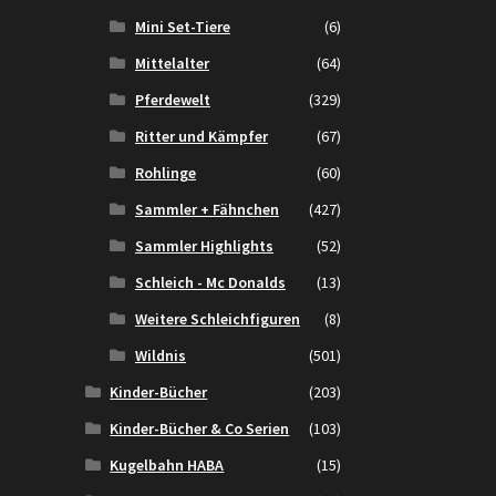
Mini Set-Tiere
(6)
Mittelalter
(64)
Pferdewelt
(329)
Ritter und Kämpfer
(67)
Rohlinge
(60)
Sammler + Fähnchen
(427)
Sammler Highlights
(52)
Schleich - Mc Donalds
(13)
Weitere Schleichfiguren
(8)
Wildnis
(501)
Kinder-Bücher
(203)
Kinder-Bücher & Co Serien
(103)
Kugelbahn HABA
(15)