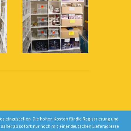
 einzustellen. Die hohen Kosten für die Registrierung und
d daher ab sofort nur noch mit einer deutschen Lieferadresse