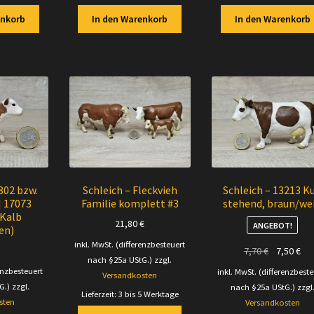
enkorb
In den Warenkorb
In den Warenkorb
802 bzw.
Schleich – Fleckvieh
Schleich – 13213 K
] 17073
Familie komplett #3
stehend, braun/we
 Kalb
21,80
€
ANGEBOT!
en)
inkl. MwSt. (differenzbesteuert
Ursprüngli
Akt
7,70
€
7,50
€
nach §25a UStG.)
zzgl.
Preis
Pre
enzbesteuert
inkl. MwSt. (differenzbeste
Versandkosten
war:
ist:
G.)
zzgl.
nach §25a UStG.)
zzgl
Lieferzeit:
3 bis 5 Werktage
7,70 €
7,5
sten
Versandkosten