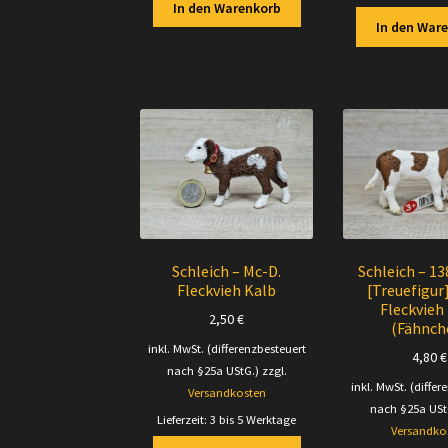
In den Warenkorb
In den War
Schleich – Mc-D.
Schleich – 13
Fleckvieh Kalb
[Treuefigur
Fleckvieh
2,50
€
(Fähnch
inkl. MwSt. (differenzbesteuert
4,80
€
nach §25a UStG.)
zzgl.
inkl. MwSt. (differ
Versandkosten
nach §25a USt
Lieferzeit:
3 bis 5 Werktage
Versandko