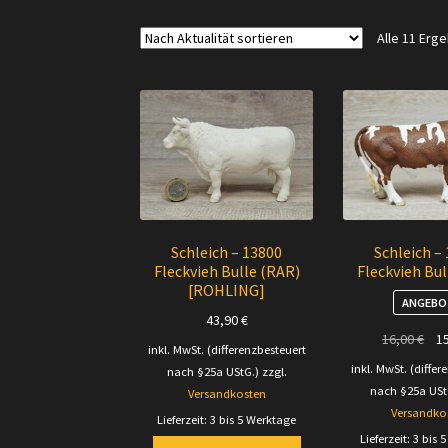
Alle 11 Erg
Schleich – 13800
Schleich –
Fleckvieh Bulle (RAR)
Fleckvieh Bul
[ROHLING]
ANGEBO
43,90
€
Urs
16,00
€
1
inkl. MwSt. (differenzbesteuert
Pre
inkl. MwSt. (differ
nach §25a UStG.)
zzgl.
war
nach §25a USt
Versandkosten
16,
Versandko
Lieferzeit:
3 bis 5 Werktage
Lieferzeit:
3 bis 