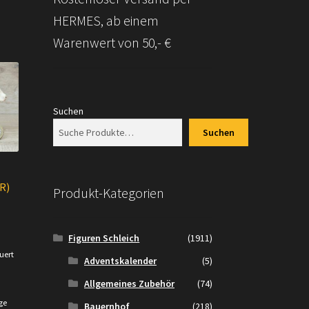
HERMES, ab einem
Warenwert von 50,- €
Suchen
Suchen
R)
Produkt-Kategorien
cher
tueller
Figuren Schleich
(1911)
eis
uert
Adventskalender
(5)
t:
.
,00 €.
Allgemeines Zubehör
(74)
ge
Bauernhof
(218)