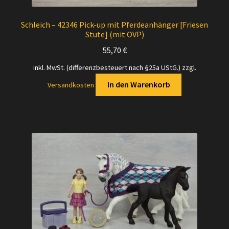
Schleich – 42346 Pick-up mit Pferdeanhänger [Friesen
Stute] (mit OVP)
55,70
€
inkl. MwSt. (differenzbesteuert nach §25a UStG.)
zzgl.
In den Warenkorb
Versandkosten