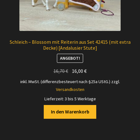
Schleich – Blossom mit Reiterin aus Set 42415 (mit extra
Decke) [Andalusier Stute]
ANGEBOT!
Ursprünglicher
Aktueller
16,70
€
16,00
€
Preis
Preis
inkl. MwSt. (differenzbesteuert nach §25a UStG.)
zzgl.
war:
ist:
Versandkosten
16,70 €
16,00 €.
Lieferzeit:
3 bis 5 Werktage
In den Warenkorb