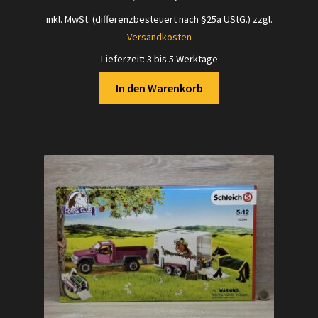
Preis
Preis
inkl. MwSt. (differenzbesteuert nach §25a UStG.)
zzgl.
war:
ist:
Versandkosten
19,50 €
19,00 €.
Lieferzeit:
3 bis 5 Werktage
In den Warenkorb