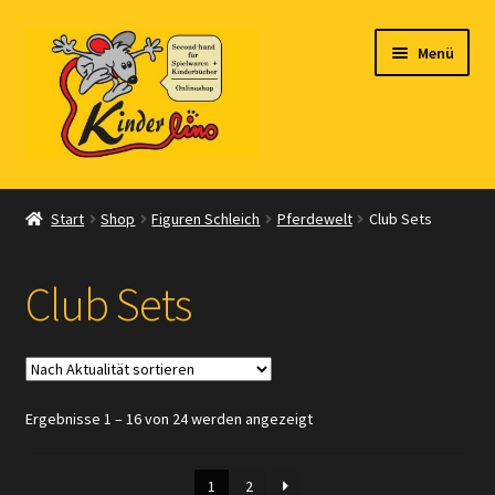
Zur
Zum
Menü
Navigation
Inhalt
springen
springen
Start
Start
Shop
Figuren Schleich
Pferdewelt
Club Sets
Vertrag widerrufen
Club Sets
Shop
Warenkorb
Nach
Ergebnisse 1 – 16 von 24 werden angezeigt
Kasse
Aktualität
sortiert
Zahlungsarten
1
2