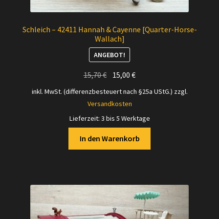
Schleich – 42411 Hannah & Cayenne [Quarter-Horse-
Wallach]
ANGEBOT!
Ursprünglicher
Aktueller
15,70
€
15,00
€
Preis
Preis
inkl. MwSt. (differenzbesteuert nach §25a UStG.)
zzgl.
war:
ist:
Versandkosten
15,70 €
15,00 €.
Lieferzeit:
3 bis 5 Werktage
In den Warenkorb