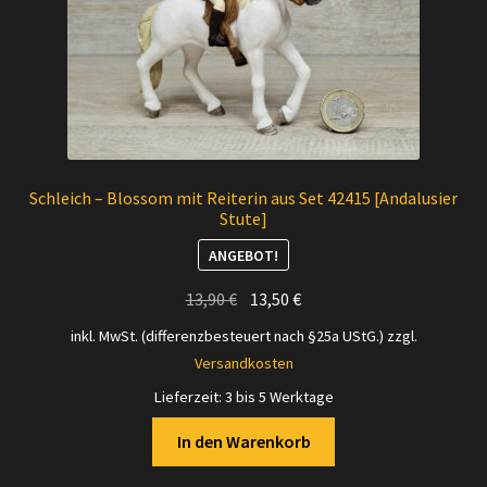
Schleich – Blossom mit Reiterin aus Set 42415 [Andalusier
Stute]
ANGEBOT!
Ursprünglicher
Aktueller
13,90
€
13,50
€
Preis
Preis
inkl. MwSt. (differenzbesteuert nach §25a UStG.)
zzgl.
war:
ist:
Versandkosten
13,90 €
13,50 €.
Lieferzeit:
3 bis 5 Werktage
In den Warenkorb