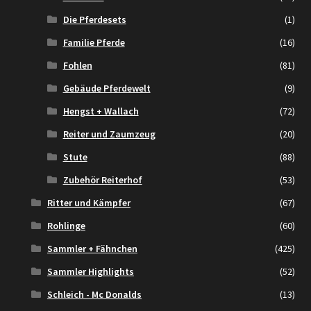
Die Pferdesets
(1)
Familie Pferde
(16)
Fohlen
(81)
Gebäude Pferdewelt
(9)
Hengst + Wallach
(72)
Reiter und Zaumzeug
(20)
Stute
(88)
Zubehör Reiterhof
(53)
Ritter und Kämpfer
(67)
Rohlinge
(60)
Sammler + Fähnchen
(425)
Sammler Highlights
(52)
Schleich - Mc Donalds
(13)