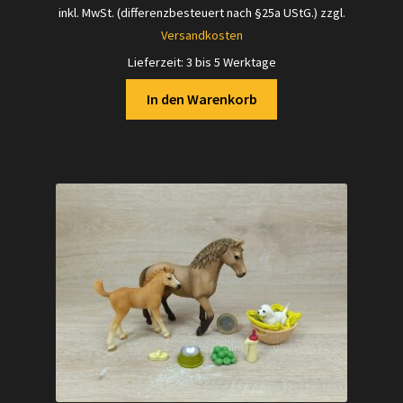
Preis
Preis
inkl. MwSt. (differenzbesteuert nach §25a UStG.)
zzgl.
war:
ist:
Versandkosten
10,00 €
9,50 €.
Lieferzeit:
3 bis 5 Werktage
In den Warenkorb