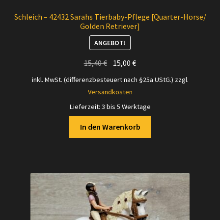
Schleich – 42432 Sarahs Tierbaby-Pflege [Quarter-Horse/
Golden Retriever]
ANGEBOT!
Ursprünglicher
Aktueller
15,40
€
15,00
€
Preis
Preis
inkl. MwSt. (differenzbesteuert nach §25a UStG.)
zzgl.
war:
ist:
Versandkosten
15,40 €
15,00 €.
Lieferzeit:
3 bis 5 Werktage
In den Warenkorb