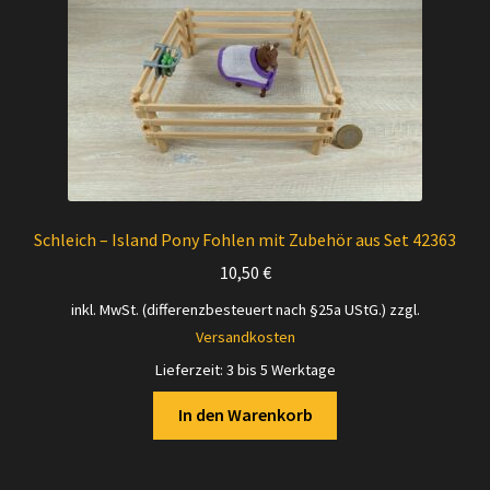
Schleich – Island Pony Fohlen mit Zubehör aus Set 42363
10,50
€
inkl. MwSt. (differenzbesteuert nach §25a UStG.)
zzgl.
Versandkosten
Lieferzeit:
3 bis 5 Werktage
In den Warenkorb