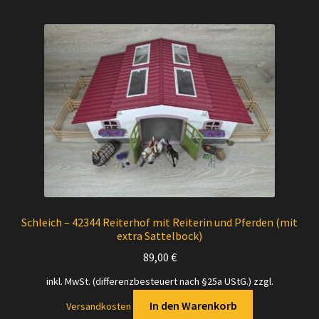
Schleich – 42344 Reiterhof mit Reiterin und Pferden (mit
extra Sattelbock)
89,00
€
inkl. MwSt. (differenzbesteuert nach §25a UStG.)
zzgl.
In den Warenkorb
Versandkosten