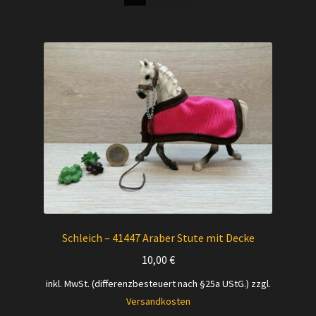
Versandarten
Kontakt
AGB
Widerrufsbelehrung
Datenschutzerklärung
Impressum
Schleich – 41447 Araber Stute mit Decke
Versand + Wichtige Infos
10,00
€
inkl. MwSt. (differenzbesteuert nach §25a UStG.)
zzgl.
Versandkosten