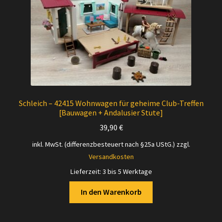
Schleich – 42415 Wohnwagen für geheime Club-Treffen
[Bauwagen + Andalusier Stute]
39,90
€
inkl. MwSt. (differenzbesteuert nach §25a UStG.)
zzgl.
Versandkosten
Lieferzeit:
3 bis 5 Werktage
In den Warenkorb