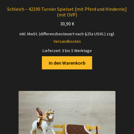
Schleich – 42190 Turnier Spielset [mit Pferd und Hindernis]
(mit OVP)
30,90
€
inkl. MwSt. (differenzbesteuert nach §25a UStG.)
zzgl.
Versandkosten
Lieferzeit:
3 bis 5 Werktage
In den Warenkorb