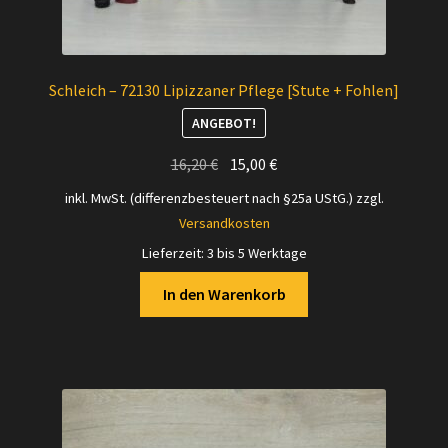
Schleich – 72130 Lipizzaner Pflege [Stute + Fohlen]
ANGEBOT!
Ursprünglicher
Aktueller
16,20
€
15,00
€
Preis
Preis
inkl. MwSt. (differenzbesteuert nach §25a UStG.)
zzgl.
war:
ist:
Versandkosten
16,20 €
15,00 €.
Lieferzeit:
3 bis 5 Werktage
In den Warenkorb