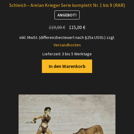
Schleich – Arelan Krieger Serie komplett Nr. 1 bis 9 (RAR)
ANGEBOT!
Ursprünglicher
Aktueller
119,00
€
115,00
€
Preis
Preis
inkl. MwSt. (differenzbesteuert nach §25a UStG.)
zzgl.
war:
ist:
Versandkosten
119,00 €
115,00 €.
Lieferzeit:
3 bis 5 Werktage
In den Warenkorb