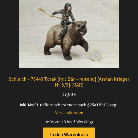
Versandarten
Kontakt
AGB
Widerrufsbelehrung
Datenschutzerklärung
Schleich – 70440 Torak [mit Bär – reitend] [Arelan Krieger
Nr. 5/9] (RAR)
Impressum
17,90
€
inkl. MwSt. (differenzbesteuert nach §25a UStG.)
zzgl.
Versand + Wichtige Infos
Versandkosten
Lieferzeit:
3 bis 5 Werktage
In den Warenkorb