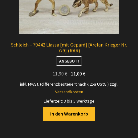
Schleich – 70442 Liassa [mit Gepard] [Arelan Krieger Nr.
7/9] (RAR)
ANGEBOT!
Ursprünglicher
Aktueller
11,90
€
11,00
€
Preis
Preis
inkl. MwSt. (differenzbesteuert nach §25a UStG.)
zzgl.
war:
ist:
Versandkosten
11,90 €
11,00 €.
Lieferzeit:
3 bis 5 Werktage
In den Warenkorb