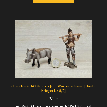
Schleich – 70443 Umitok [mit Warzenschwein] [Arelan
Krieger Nr. 8/9]
9,90
€
inkl. MwSt. (differenzbesteuert nach §25a UStG.)
zzgl.