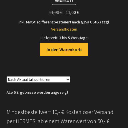
ANGEBOT!
Ursprünglicher
Aktueller
11,90
€
11,00
€
Preis
Preis
inkl. MwSt. (differenzbesteuert nach §25a UStG.)
zzgl.
war:
ist:
Versandkosten
11,90 €
11,00 €.
Lieferzeit:
3 bis 5 Werktage
In den Warenkorb
Nach
Alle 6 Ergebnisse werden angezeigt
Aktualität
sortiert
Mindestbestellwert 10,- € Kostenloser Versand
per HERMES, ab einem Warenwert von 50,- €