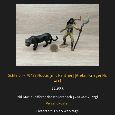
Schleich – 70428 Noctis [mit Panther] [Arelan Krieger Nr.
1/9]
11,90
€
inkl. MwSt. (differenzbesteuert nach §25a UStG.)
zzgl.
Versandkosten
Lieferzeit:
3 bis 5 Werktage