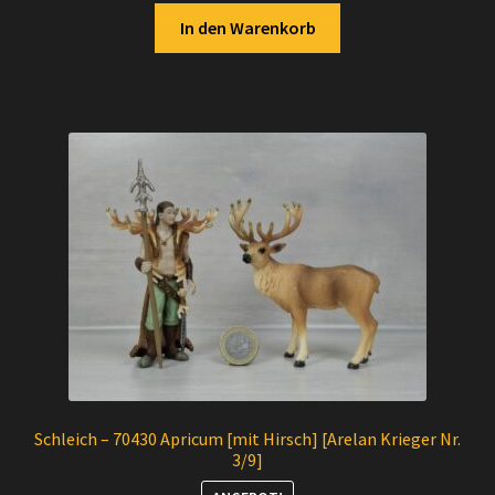
In den Warenkorb
Schleich – 70430 Apricum [mit Hirsch] [Arelan Krieger Nr.
3/9]