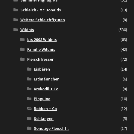
Sammler Highlights
(52)
Schleich - Mc Donalds
(13)
Weitere Schleichfiguren
(8)
Wildnis
(530)
bis 2008 Wildnis
(63)
Familie Wildnis
(42)
Fleischfresser
(72)
Eisbären
(14)
Erdmännchen
(6)
Krokodil + Co
(8)
Pinguine
(10)
Robben + Co
(12)
Schlangen
(5)
Sonstige Fleischfr.
(17)