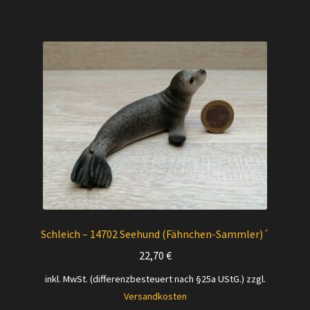
Schleich – 14702 Seehund (Fähnchen-Sammler)´
22,70
€
inkl. MwSt. (differenzbesteuert nach §25a UStG.)
zzgl.
Versandkosten