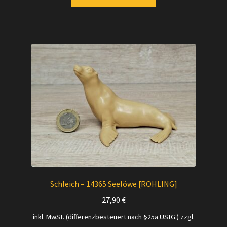
Schleich – 14365 Seelöwe [ROHLING]
27,90
€
inkl. MwSt. (differenzbesteuert nach §25a UStG.)
zzgl.