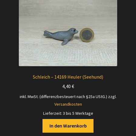
Schleich – 14169 Heuler (Seehund)
4,40
€
inkl. MwSt. (differenzbesteuert nach §25a UStG.)
zzgl.
Versandkosten
Lieferzeit:
3 bis 5 Werktage
In den Warenkorb