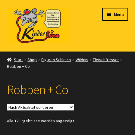
Zur
Zum
Menü
Navigation
Inhalt
springen
springen
Start
Start
Shop
Figuren Schleich
Wildnis
Fleischfresser
Robben + Co
Vertrag widerrufen
Shop
Robben + Co
Warenkorb
Kasse
Nach
Alle 12 Ergebnisse werden angezeigt
Aktualität
Zahlungsarten
sortiert