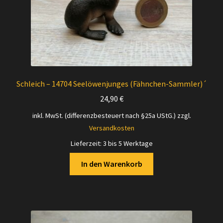
Schleich – 14704 Seelöwenjunges (Fähnchen-Sammler)´
24,90
€
inkl. MwSt. (differenzbesteuert nach §25a UStG.)
zzgl.
Versandkosten
Lieferzeit:
3 bis 5 Werktage
In den Warenkorb