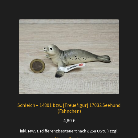
Schleich – 14801 bzw. [Treuefigur] 17032 Seehund
(Fähnchen)
4,80
€
inkl. MwSt. (differenzbesteuert nach §25a UStG.)
zzgl.