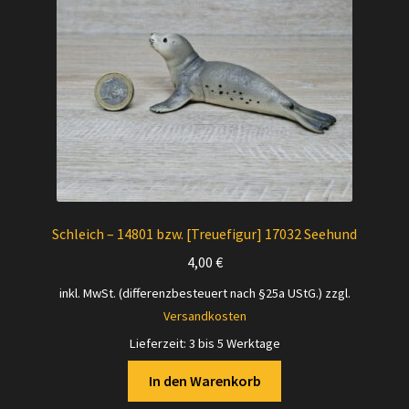
Schleich – 14801 bzw. [Treuefigur] 17032 Seehund
4,00
€
inkl. MwSt. (differenzbesteuert nach §25a UStG.)
zzgl.
Versandkosten
Lieferzeit:
3 bis 5 Werktage
In den Warenkorb