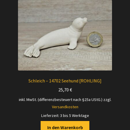
Versandarten
Kontakt
AGB
Widerrufsbelehrung
Datenschutzerklärung
Schleich – 14702 Seehund [ROHLING]
Impressum
25,70
€
inkl. MwSt. (differenzbesteuert nach §25a UStG.)
zzgl.
Versand + Wichtige Infos
Versandkosten
Lieferzeit:
3 bis 5 Werktage
In den Warenkorb