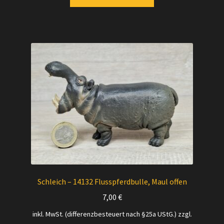
Schleich – 14132 Flusspferdbulle, Maul offen
7,00
€
inkl. MwSt. (differenzbesteuert nach §25a UStG.)
zzgl.