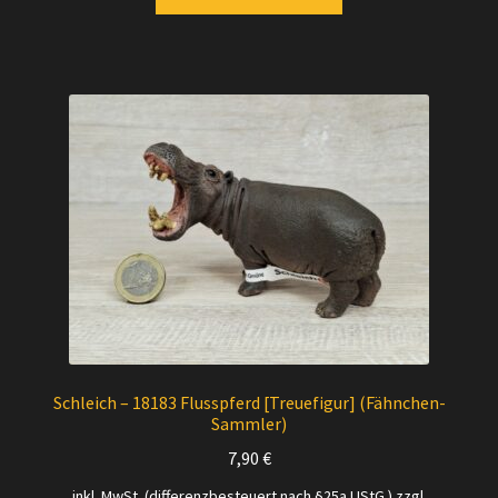
Schleich – 18183 Flusspferd [Treuefigur] (Fähnchen-
Sammler)
7,90
€
inkl. MwSt. (differenzbesteuert nach §25a UStG.)
zzgl.