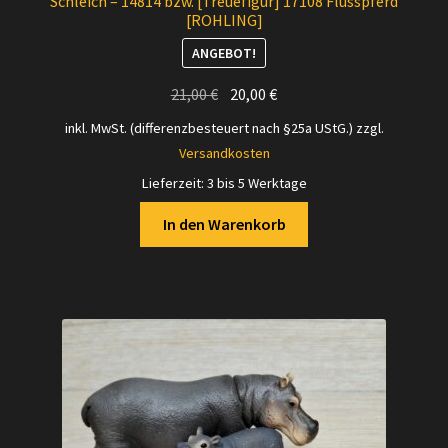
Schleich – 14814 bzw. [Treuefigur] 17108 Flusspferd
[ROHLING]
ANGEBOT!
Ursprünglicher
Aktueller
21,00
€
20,00
€
Preis
Preis
inkl. MwSt. (differenzbesteuert nach §25a UStG.)
zzgl.
war:
ist:
Versandkosten
21,00 €
20,00 €.
Lieferzeit:
3 bis 5 Werktage
In den Warenkorb