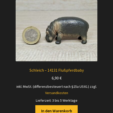
Versandarten
Kontakt
AGB
Widerrufsbelehrung
Datenschutzerklärung
Schleich – 14131 Flußpferdbaby
Impressum
6,90
€
inkl. MwSt. (differenzbesteuert nach §25a UStG.)
zzgl.
Versand + Wichtige Infos
Versandkosten
Lieferzeit:
3 bis 5 Werktage
In den Warenkorb