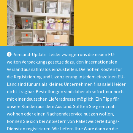
Versand-Update: Leider zwingen uns die neuen EU-
weiten Verpackungsgesetze dazu, den internationalen
Versand ausnahmslos einzustellen. Die hohen Kosten für
die Registrierung und Lizenzierung in jedem einzelnen EU-
Land sind für uns als kleines Unternehmen finanziell leider
nicht tragbar. Bestellungen sind daher ab sofort nur noch
mit einer deutschen Lieferadresse möglich. Ein Tipp für
unsere Kunden aus dem Ausland: Sollten Sie grenznah
wohnen oder einen Nachsendeservice nutzen wollen,
© Onlineshop Kinderlino 2026
können Sie sich bei Anbietern von Paketweiterleitungs-
Datenschutzerklärung
Erstellt mit WooCommerce
.
Diensten registrieren. Wir liefern Ihre Ware dann an die