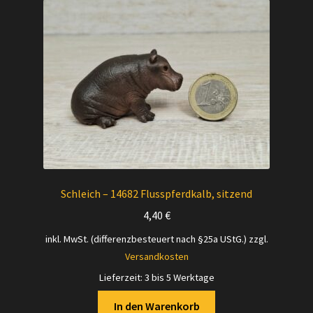
Schleich – 14682 Flusspferdkalb, sitzend
4,40
€
inkl. MwSt. (differenzbesteuert nach §25a UStG.)
zzgl.
Versandkosten
Lieferzeit:
3 bis 5 Werktage
In den Warenkorb