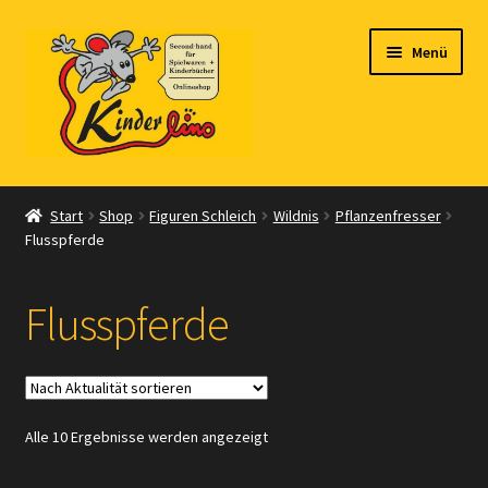
Zur
Zum
Menü
Navigation
Inhalt
springen
springen
Start
Start
Shop
Figuren Schleich
Wildnis
Pflanzenfresser
Flusspferde
Vertrag widerrufen
Shop
Flusspferde
Warenkorb
Kasse
Nach
Alle 10 Ergebnisse werden angezeigt
Aktualität
Zahlungsarten
sortiert