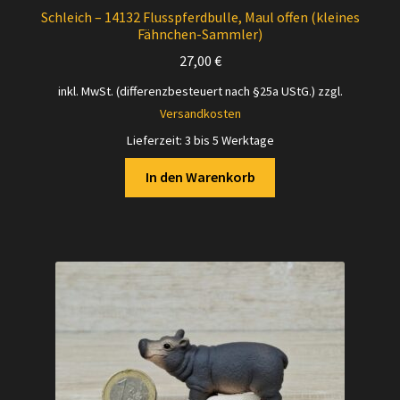
Schleich – 14132 Flusspferdbulle, Maul offen (kleines
Fähnchen-Sammler)
27,00
€
inkl. MwSt. (differenzbesteuert nach §25a UStG.)
zzgl.
Versandkosten
Lieferzeit:
3 bis 5 Werktage
In den Warenkorb