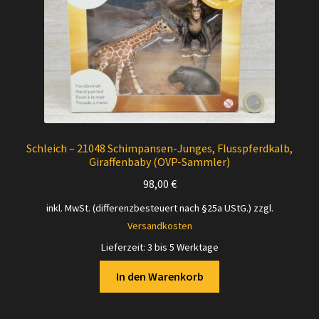
Schleich – 21048 Schimpansen-Junges, Flusspferdkalb,
Giraffenbaby (OVP-Sammler)
98,00
€
inkl. MwSt. (differenzbesteuert nach §25a UStG.)
zzgl.
Versandkosten
Lieferzeit:
3 bis 5 Werktage
In den Warenkorb