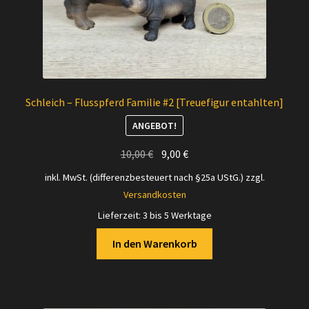
Schleich – Flusspferd Familie #2 [Treuefigur entahlten]
ANGEBOT!
Ursprünglicher
Aktueller
10,00
€
9,00
€
Preis
Preis
inkl. MwSt. (differenzbesteuert nach §25a UStG.)
zzgl.
war:
ist:
Versandkosten
10,00 €
9,00 €.
Lieferzeit:
3 bis 5 Werktage
In den Warenkorb