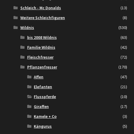
Schleich - Mc Donalds
(13)
Weitere Schleichfiguren
(8)
Wildnis
(530)
bis 2008 Wildnis
(63)
Familie Wildnis
(42)
Fleischfresser
(72)
Pflanzenfresser
(170)
Affen
(47)
Elefanten
(21)
Flusspferde
(10)
Giraffen
(17)
Kamele + Co
(3)
Kängurus
(5)