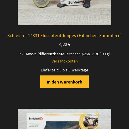
Schleich – 14831 Flusspferd Junges (Fähnchen-Sammler)´
4,80
€
inkl. MwSt. (differenzbesteuert nach §25a UStG.)
zzgl.
Versandkosten
Lieferzeit:
3 bis 5 Werktage
In den Warenkorb