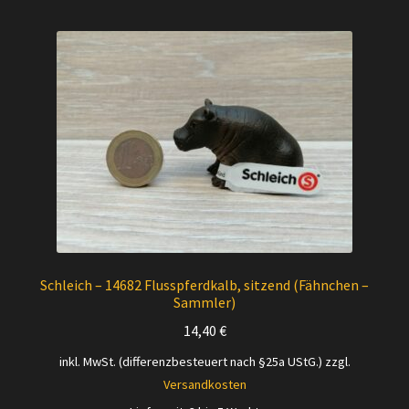
Schleich – 14682 Flusspferdkalb, sitzend (Fähnchen –
Sammler)
14,40
€
inkl. MwSt. (differenzbesteuert nach §25a UStG.)
zzgl.
Versandkosten