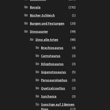
Bayala
(192)
Bücher-Schleich
(1)
Burgen und Festungen
(20)
Dinosaurier
(99)
Dino alle Arten
(98)
Brachiosaurus
(4)
Carnotaurus
(3)
Dilophosaurus
(3)
Giganotosaurus
(5)
Parasaurolophus
(3)
Quetzalcoatlus
(2)
Saichania
(3)
Sonstige auf 2 Beinen
Dino
(17)