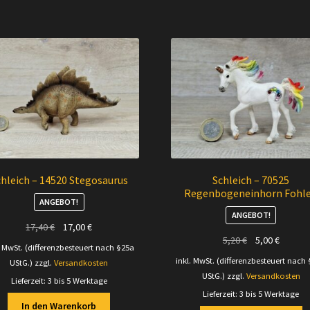
hleich – 14520 Stegosaurus
Schleich – 70525
Regenbogeneinhorn Fohl
ANGEBOT!
ANGEBOT!
Ursprünglicher
Aktueller
17,40
€
17,00
€
Ursprünglicher
Aktuell
5,20
€
5,00
€
Preis
Preis
. MwSt. (differenzbesteuert nach §25a
Preis
Preis
war:
ist:
inkl. MwSt. (differenzbesteuert nach
UStG.)
zzgl.
Versandkosten
war:
ist:
17,40 €
17,00 €.
UStG.)
zzgl.
Versandkosten
Lieferzeit:
3 bis 5 Werktage
5,20 €
5,00 €.
Lieferzeit:
3 bis 5 Werktage
In den Warenkorb