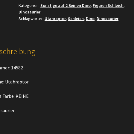
Kategorien:
Sonstige auf 2 Beinen Dino
,
Figuren Schleich
,
Dinosaurier
Schlagwörter:
Utahraptor
,
Schleich
,
Dino
,
Dinosaurier
schreibung
mer: 14582
e: Utahraptor
s Farbe: KEINE
saurier