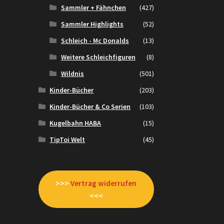
Sammler + Fähnchen
(427)
Sammler Highlights
(52)
Schleich - Mc Donalds
(13)
Weitere Schleichfiguren
(8)
Wildnis
(501)
Kinder-Bücher
(203)
Kinder-Bücher & Co Serien
(103)
Kugelbahn HABA
(15)
TipToi Welt
(45)
>>>
Vertrag widerrufen
<<<