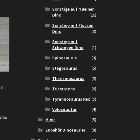
Sonstige auf 4 Beinen
Dino
(26)
Sonstige mit Flossen
Dino
(3)
Sonstige mit
Schwingen Dino
(1)
Spinosaurus
(3)
Stegosaurus
(5)
Therizinosaurus
(5)
en
Triceratops
(6)
Tyrannosaurus Rex
(9)
er
Velociraptor
(4)
 §25a
Minis
(5)
Zubehör Dinosaurier
(8)