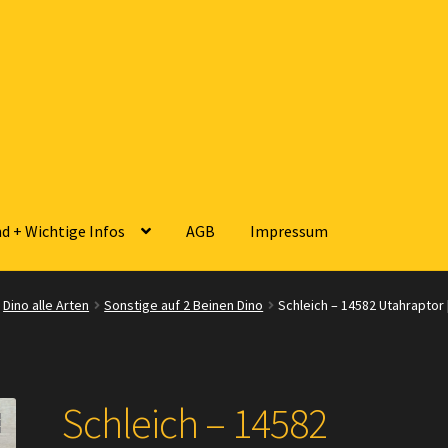
d + Wichtige Infos
AGB
Impressum
sse
Zahlungsarten
Versandarten
Kontakt
AGB
Widerrufsbelehrun
Dino alle Arten
Sonstige auf 2 Beinen Dino
Schleich – 14582 Utahraptor [
 Wichtige Infos
Schleich – 14582