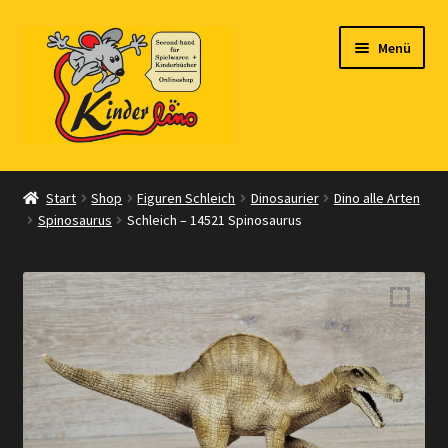
Zur
Zum
Menü
Navigation
Inhalt
springen
springen
Start
Start
Shop
Figuren Schleich
Dinosaurier
Dino alle Arten
Spinosaurus
Schleich – 14521 Spinosaurus
Vertrag widerrufen
Shop
Warenkorb
Kasse
Zahlungsarten