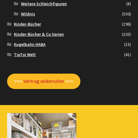
Weitere Schleichfiguren
(8)
Wildnis
(530)
Kinder-Bücher
(196)
Kinder-Bücher & Co Serien
(103)
Kugelbahn HABA
(15)
TipToi Welt
(41)
>>>
Vertrag widerrufen
<<<