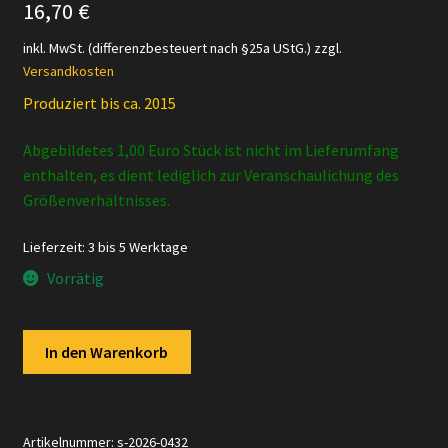
16,70
€
inkl. MwSt. (differenzbesteuert nach §25a UStG.)
zzgl.
Versandkosten
Produziert bis ca. 2015
Abgebildetes 1,00 Euro Stück ist nicht im Lieferumfang
enthalten, es dient lediglich zur Veranschaulichung des
Größenverhältnisses.
Lieferzeit:
3 bis 5 Werktage
Vorrätig
Schleich
In den Warenkorb
-
14521
Spinosaurus
Menge
Artikelnummer:
s-2026-0432