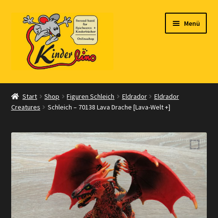
Zur
Zum
Menü
Navigation
Inhalt
springen
springen
Start
Start
Shop
Figuren Schleich
Eldrador
Eldrador
Creatures
Schleich – 70138 Lava Drache [Lava-Welt +]
Vertrag widerrufen
Shop
Warenkorb
Kasse
Zahlungsarten