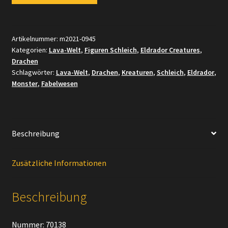
70138
Lava
Drache
Artikelnummer:
m2021-0945
Kategorien:
Lava-Welt
,
Figuren Schleich
,
Eldrador Creatures
,
[Lava-
Drachen
Welt
Schlagwörter:
Lava-Welt
,
Drachen
,
Kreaturen
,
Schleich
,
Eldrador
,
+]
Monster
,
Fabelwesen
Menge
Beschreibung
Zusätzliche Informationen
Beschreibung
Nummer: 70138