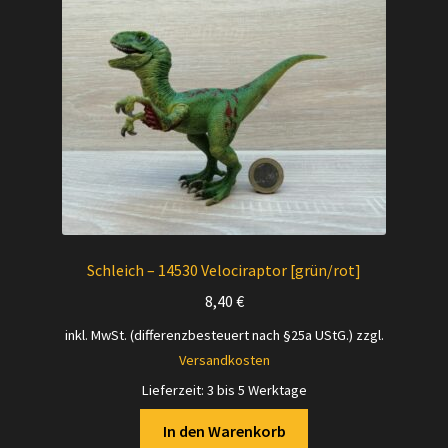
Schleich – 14530 Velociraptor [grün/rot]
8,40
€
inkl. MwSt. (differenzbesteuert nach §25a UStG.)
zzgl.
Versandkosten
Lieferzeit:
3 bis 5 Werktage
In den Warenkorb