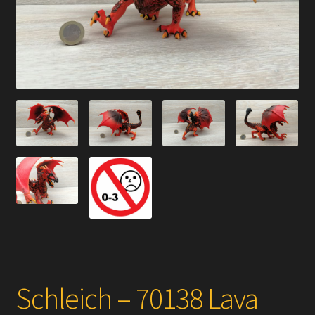
Versandarten
Kontakt
AGB
Widerrufsbelehrung
Datenschutzerklärung
Impressum
Versand + Wichtige Infos
Schleich – 70138 Lava