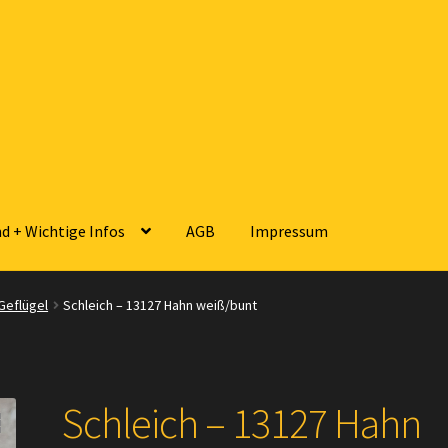
d + Wichtige Infos
AGB
Impressum
sse
Zahlungsarten
Versandarten
Kontakt
AGB
Widerrufsbelehrun
Geflügel
Schleich – 13127 Hahn weiß/bunt
 Wichtige Infos
Schleich – 13127 Hahn