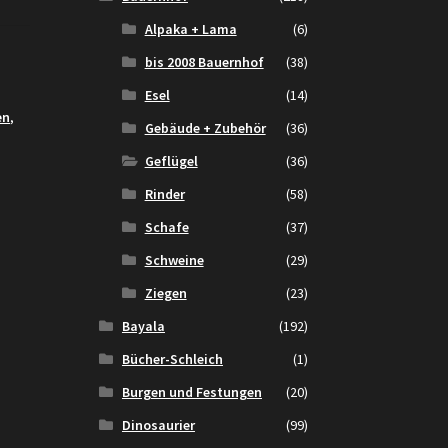
Alpaka + Lama
(6)
bis 2008 Bauernhof
(38)
Esel
(14)
en
,
Gebäude + Zubehör
(36)
Geflügel
(36)
Rinder
(58)
Schafe
(37)
Schweine
(29)
Ziegen
(23)
Bayala
(192)
Bücher-Schleich
(1)
Burgen und Festungen
(20)
Dinosaurier
(99)