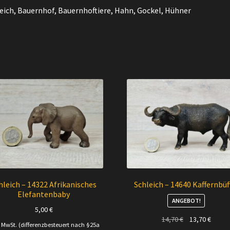
eich, Bauernhof, Bauernhoftiere, Hahn, Gockel, Hühner
hleich – 14322 Afrikanisches
Schleich – 14640 Kaffernbüf
Elefantenbaby
ANGEBOT!
5,00
€
Ursprünglicher
Aktuel
14,70
€
13,70
€
. MwSt. (differenzbesteuert nach §25a