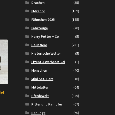
Drachen
(35)
Eldrador
(169)
Fähnchen 2025
(185)
Fahrzeuge
(20)
Harry Potter + Co
(5)
Haustiere
(281)
Historische Welten
(5)
Lizenz-/ Werbeartikel
(1)
Menschen
(40)
Mini Set-Tiere
(6)
Mittelalter
(64)
fel
Pferdewelt
(329)
Ritter und Kämpfer
(67)
ler
Rohlinge
(60)