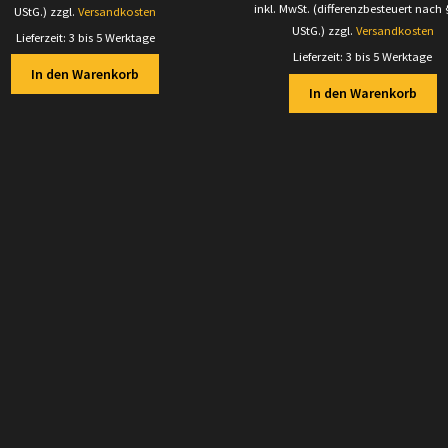
Preis
Preis
inkl. MwSt. (differenzbesteuert nach
UStG.)
zzgl.
Versandkosten
war:
ist:
UStG.)
zzgl.
Versandkosten
Lieferzeit:
3 bis 5 Werktage
14,70 €
13,70 
Lieferzeit:
3 bis 5 Werktage
In den Warenkorb
In den Warenkorb