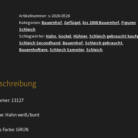
Hahn
weiß/bunt
Artikelnummer:
s-2026-0526
Kategorien:
Bauernhof
,
Geflügel
,
bis 2008 Bauernhof
,
Figuren
Menge
Schleich
Schlagwörter:
Hahn
,
Gockel
,
Hühner
,
Schleich gebraucht kauf
Schleich Secondhand
,
Bauernhof
,
Schleich gebraucht
,
Bauernhoftiere
,
Schleich Sammler
,
Schleich
schreibung
mer: 13127
e: Hahn weiß/bunt
s Farbe: GRÜN