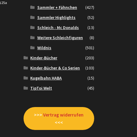
 §25a
Sammler + Fähnchen
(427)
€.
Sammler Highlights
(52)
Schleich - Mc Donalds
(13)
Weitere Schleichfiguren
(8)
Wildnis
(501)
Kinder-Bücher
(203)
Kinder-Bücher & Co Serien
(103)
Kugelbahn HABA
(15)
TipToi Welt
(45)
>>>
Vertrag widerrufen
<<<