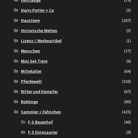
Harry Potter + Co
(5)
Haustiere
(267)
Historische Welten
(5)
Lizenz-/ Werbeartikel
(1)
Menschen
(37)
Mini Set-Tiere
(6)
Mittelalter
(64)
Pferdewelt
(326)
Ritter und Kämpfer
(67)
Rohlinge
(60)
Sammler + Fähnchen
(425)
F-S Bauerhof
(46)
F-S Dinosaurier
(9)