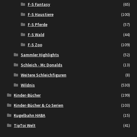
F-S Fantasy
(65)
F-S Haustiere
(100)
F-S Pferde
(57)
F-S Wald
(44)
F-S Zoo
(109)
Sammler Highlights
(52)
Schleich - Mc Donalds
(13)
Weitere Schleichfiguren
(8)
Wildnis
(530)
Kinder-Bücher
(199)
Kinder-Bücher & Co Serien
(103)
Kugelbahn HABA
(15)
TipToi Welt
(41)