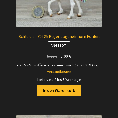
Schleich – 70525 Regenbogeneinhorn Fohlen
ANGEBOT!
Ursprünglicher
Aktueller
5,20
€
5,00
€
Preis
Preis
inkl. MwSt. (differenzbesteuert nach §25a UStG.)
zzgl.
war:
ist:
Versandkosten
5,20 €
5,00 €.
Lieferzeit:
3 bis 5 Werktage
In den Warenkorb