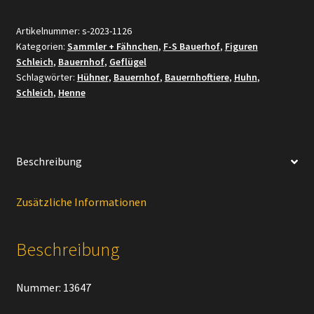
Henne,
pickend
Artikelnummer:
s-2023-1126
Kategorien:
Sammler + Fähnchen
,
F-S Bauerhof
,
Figuren
(Fähnchen-
Schleich
,
Bauernhof
,
Geflügel
Sammler)`
Schlagwörter:
Hühner
,
Bauernhof
,
Bauernhoftiere
,
Huhn
,
Menge
Schleich
,
Henne
Beschreibung
Zusätzliche Informationen
Beschreibung
Nummer: 13647