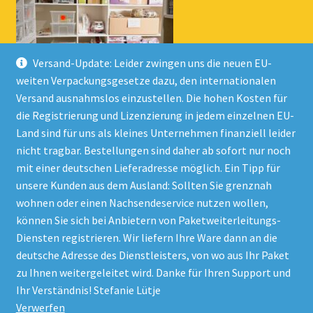
Versand-Update: Leider zwingen uns die neuen EU-
weiten Verpackungsgesetze dazu, den internationalen
Versand ausnahmslos einzustellen. Die hohen Kosten für
die Registrierung und Lizenzierung in jedem einzelnen EU-
Land sind für uns als kleines Unternehmen finanziell leider
nicht tragbar. Bestellungen sind daher ab sofort nur noch
mit einer deutschen Lieferadresse möglich. Ein Tipp für
unsere Kunden aus dem Ausland: Sollten Sie grenznah
wohnen oder einen Nachsendeservice nutzen wollen,
© Onlineshop Kinderlino 2026
können Sie sich bei Anbietern von Paketweiterleitungs-
Datenschutzerklärung
Erstellt mit WooCommerce
.
Diensten registrieren. Wir liefern Ihre Ware dann an die
deutsche Adresse des Dienstleisters, von wo aus Ihr Paket
zu Ihnen weitergeleitet wird. Danke für Ihren Support und
Vertrag widerrufen
Ihr Verständnis! Stefanie Lütje
Verwerfen
Alle Preise inkl. der gesetzlichen MwSt.