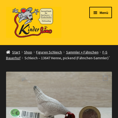
Zur
Zum
Menü
Navigation
Inhalt
springen
springen
Start
Start
Shop
Figuren Schleich
Sammler + Fähnchen
F-S
Bauerhof
Schleich – 13647 Henne, pickend (Fähnchen-Sammler)`
Vertrag widerrufen
Shop
Warenkorb
Kasse
Zahlungsarten