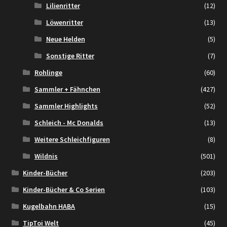
Lilienritter
(12)
Löwenritter
(13)
Neue Helden
(5)
Sonstige Ritter
(7)
Rohlinge
(60)
Sammler + Fähnchen
(427)
Sammler Highlights
(52)
Schleich - Mc Donalds
(13)
Weitere Schleichfiguren
(8)
Wildnis
(501)
Kinder-Bücher
(203)
Kinder-Bücher & Co Serien
(103)
Kugelbahn HABA
(15)
TipToi Welt
(45)