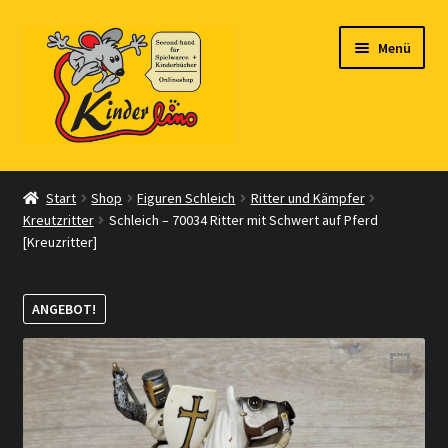
Zur
Zum
Menü
Navigation
Inhalt
springen
springen
Start
Start
Shop
Figuren Schleich
Ritter und Kämpfer
Kreutzritter
Schleich – 70034 Ritter mit Schwert auf Pferd
Vertrag widerrufen
[Kreuzritter]
Shop
ANGEBOT!
Warenkorb
Kasse
Zahlungsarten