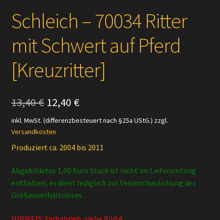
Schleich – 70034 Ritter
mit Schwert auf Pferd
[Kreuzritter]
Ursprünglicher
Aktueller
13,40
€
12,40
€
Preis
Preis
inkl. MwSt. (differenzbesteuert nach §25a UStG.)
zzgl.
Versandkosten
war:
ist:
Produziert ca. 2004 bis 2011
13,40 €
12,40 €.
Abgebildetes 1,00 Euro Stück ist nicht im Lieferumfang
enthalten, es dient lediglich zur Veranschaulichung des
Größenverhältnisses.
HINWEIS: Farbabrieb, siehe Bild 4.