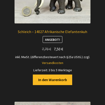
Schleich – 14027 Afrikanische Elefantenkuh
ANGEBOT!
Ursprünglicher
Aktueller
7,70
€
7,50
€
Preis
Preis
inkl. MwSt. (differenzbesteuert nach §25a UStG.)
zzgl.
war:
ist:
Versandkosten
7,70 €
7,50 €.
Lieferzeit:
3 bis 5 Werktage
In den Warenkorb