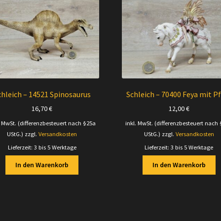
chleich – 14521 Spinosaurus
Schleich – 70400 Feya mit P
16,70
€
12,00
€
. MwSt. (differenzbesteuert nach §25a
inkl. MwSt. (differenzbesteuert nach
UStG.)
zzgl.
Versandkosten
UStG.)
zzgl.
Versandkosten
Lieferzeit:
3 bis 5 Werktage
Lieferzeit:
3 bis 5 Werktage
In den Warenkorb
In den Warenkorb