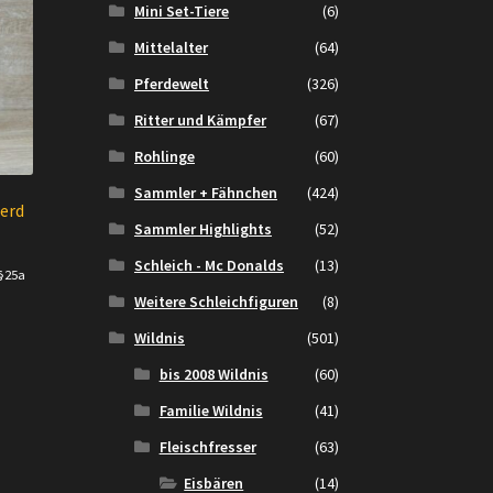
Mini Set-Tiere
(6)
Mittelalter
(64)
Pferdewelt
(326)
Ritter und Kämpfer
(67)
Rohlinge
(60)
Sammler + Fähnchen
(424)
ferd
Sammler Highlights
(52)
Schleich - Mc Donalds
(13)
 §25a
Weitere Schleichfiguren
(8)
Wildnis
(501)
bis 2008 Wildnis
(60)
Familie Wildnis
(41)
Fleischfresser
(63)
Eisbären
(14)