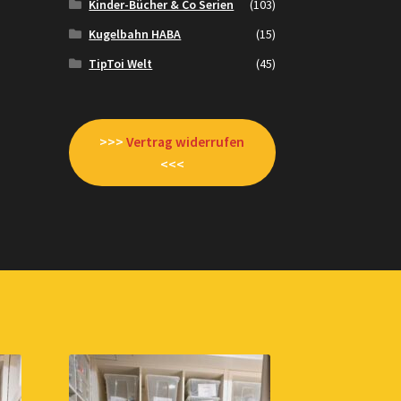
Kinder-Bücher & Co Serien
(103)
Kugelbahn HABA
(15)
TipToi Welt
(45)
>>>
Vertrag widerrufen
<<<