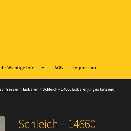
d + Wichtige Infos
AGB
Impressum
sse
Zahlungsarten
Versandarten
Kontakt
AGB
Widerrufsbelehrun
ischfresser
Eisbären
Schleich – 14660 Eisbärenjunges (sitzend)
 Wichtige Infos
Schleich – 14660