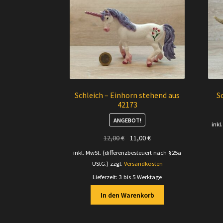
Schleich – Einhorn stehend aus
S
42173
ANGEBOT!
inkl
Ursprünglicher
Aktueller
12,00
€
11,00
€
Preis
Preis
inkl. MwSt. (differenzbesteuert nach §25a
war:
ist:
UStG.)
zzgl.
Versandkosten
12,00 €
11,00 €.
Lieferzeit:
3 bis 5 Werktage
In den Warenkorb