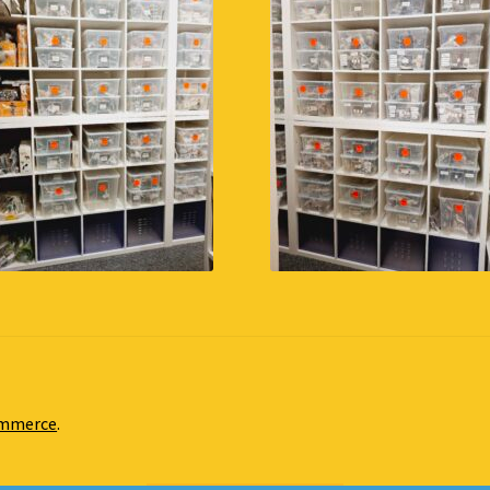
ommerce
.