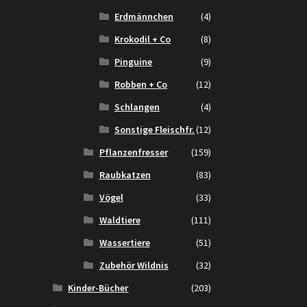
Erdmännchen
(4)
Krokodil + Co
(8)
Pinguine
(9)
Robben + Co
(12)
Schlangen
(4)
Sonstige Fleischfr.
(12)
Pflanzenfresser
(159)
Raubkatzen
(83)
Vögel
(33)
Waldtiere
(111)
Wassertiere
(51)
Zubehör Wildnis
(32)
Kinder-Bücher
(203)