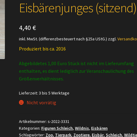
Eisbärenjunges (sitzend)
4,40
€
inkl. MwSt. (differenzbesteuert nach §25a UStG.)
zzgl.
Versandko
Produziert bis ca. 2016
Abgebildetes 1,00 Euro Stück ist nicht im Lieferumfang
enthalten, es dient lediglich zur Veranschaulichung des
Größenverhältnisses.
Lieferzeit:
3 bis 5 Werktage
Nicht vorrätig
Artikelnummer:
s-2022-3331
Kategorien:
Figuren Schleich
,
Wildnis
,
Eisbären
Schlagwörter:
Zoo
,
Tierpark
,
Zootiere
,
Eisbär
,
Schleich
,
Wildti