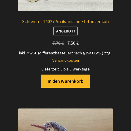
Schleich – 14027 Afrikanische Elefantenkuh
ANGEBOT!
Ursprünglicher
Aktueller
7,70
€
7,50
€
Preis
Preis
inkl. MwSt. (differenzbesteuert nach §25a UStG.)
zzgl.
war:
ist:
Versandkosten
7,70 €
7,50 €.
Lieferzeit:
3 bis 5 Werktage
In den Warenkorb