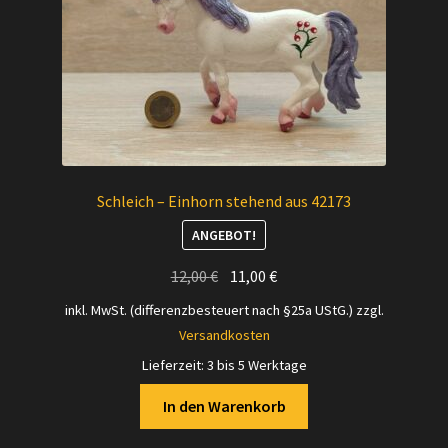
Schleich – Einhorn stehend aus 42173
ANGEBOT!
Ursprünglicher
Aktueller
12,00
€
11,00
€
Preis
Preis
inkl. MwSt. (differenzbesteuert nach §25a UStG.)
zzgl.
war:
ist:
Versandkosten
12,00 €
11,00 €.
Lieferzeit:
3 bis 5 Werktage
In den Warenkorb