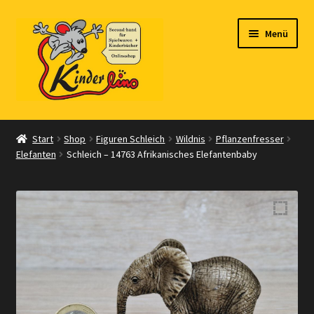
Zur
Zum
Menü
Navigation
Inhalt
springen
springen
Start
Start
Shop
Figuren Schleich
Wildnis
Pflanzenfresser
Elefanten
Schleich – 14763 Afrikanisches Elefantenbaby
Vertrag widerrufen
Shop
Warenkorb
Kasse
Zahlungsarten