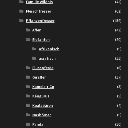
Familie Wildnis
(41)
Fleischfresser
(63)
Pflanzenfresser
(159)
Affen
(43)
Elefanten
(20)
afrikanisch
(9)
asiatisch
(11)
Flusspferde
(8)
Giraffen
(17)
Kamele + Co
(3)
Kängurus
(5)
Koalabären
(4)
Nashörner
(9)
Panda
(10)