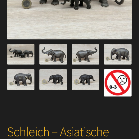
Versandarten
Kontakt
AGB
Widerrufsbelehrung
Datenschutzerklärung
Impressum
Versand + Wichtige Infos
Schleich – Asiatische