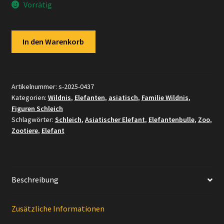
Vorrätig
Schleich
In den Warenkorb
-
Asiatische
Elefanten
Familie
Artikelnummer:
s-2025-0437
Kategorien:
Wildnis
,
Elefanten
,
asiatisch
,
Familie Wildnis
,
komplett
Figuren Schleich
#1
Schlagwörter:
Schleich
,
Asiatischer Elefant
,
Elefantenbulle
,
Zoo
,
Menge
Zootiere
,
Elefant
Beschreibung
Zusätzliche Informationen