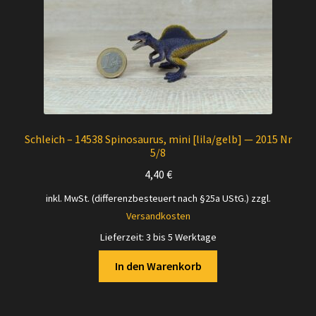
Schleich – 14538 Spinosaurus, mini [lila/gelb] — 2015 Nr
5/8
4,40
€
inkl. MwSt. (differenzbesteuert nach §25a UStG.)
zzgl.
Versandkosten
Lieferzeit:
3 bis 5 Werktage
In den Warenkorb