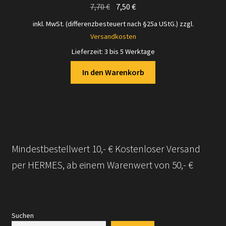
Ursprünglicher
Aktueller
7,70
€
7,50
€
Preis
Preis
inkl. MwSt. (differenzbesteuert nach §25a UStG.)
zzgl.
war:
ist:
Versandkosten
7,70 €
7,50 €.
Lieferzeit:
3 bis 5 Werktage
In den Warenkorb
Mindestbestellwert 10,- € Kostenloser Versand
per HERMES, ab einem Warenwert von 50,- €
Suchen