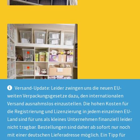
Versand-Update: Leider zwingen uns die neuen EU-
weiten Verpackungsgesetze dazu, den internationalen
Versand ausnahmslos einzustellen. Die hohen Kosten für
die Registrierung und Lizenzierung in jedem einzelnen EU-
Land sind für uns als kleines Unternehmen finanziell leider
nicht tragbar. Bestellungen sind daher ab sofort nur noch
mit einer deutschen Lieferadresse möglich. Ein Tipp für