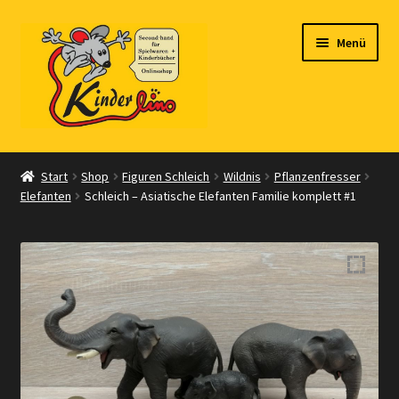
Zur
Zum
Menü
Navigation
Inhalt
springen
springen
Start
Start
Shop
Figuren Schleich
Wildnis
Pflanzenfresser
Elefanten
Schleich – Asiatische Elefanten Familie komplett #1
Vertrag widerrufen
Shop
Warenkorb
Kasse
Zahlungsarten