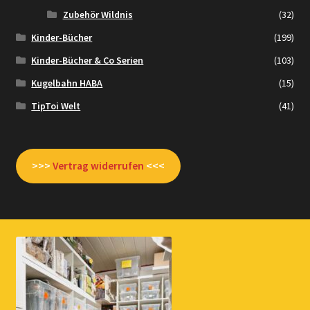
Zubehör Wildnis
(32)
Kinder-Bücher
(199)
Kinder-Bücher & Co Serien
(103)
Kugelbahn HABA
(15)
TipToi Welt
(41)
>>>
Vertrag widerrufen
<<<