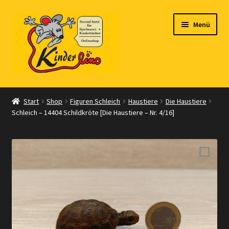
Zur
Zum
Menü
Navigation
Inhalt
springen
springen
Start
Start
Shop
Figuren Schleich
Haustiere
Die Haustiere
Schleich – 14404 Schildkröte [Die Haustiere – Nr. 4/16]
Vertrag widerrufen
Shop
Warenkorb
Kasse
Zahlungsarten