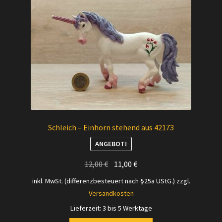
Schleich – Einhorn stehend aus 42173
ANGEBOT!
Ursprünglicher
Aktueller
12,00
€
11,00
€
Preis
Preis
inkl. MwSt. (differenzbesteuert nach §25a UStG.)
zzgl.
war:
ist:
Versandkosten
12,00 €
11,00 €.
Lieferzeit:
3 bis 5 Werktage