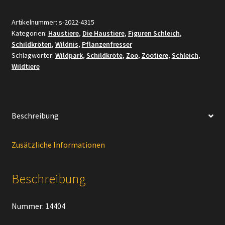
Schildkröte
[Die
Artikelnummer:
s-2022-4315
Kategorien:
Haustiere
,
Die Haustiere
,
Figuren Schleich
,
Haustiere
Schildkröten
,
Wildnis
,
Pflanzenfresser
–
Schlagwörter:
Wildpark
,
Schildkröte
,
Zoo
,
Zootiere
,
Schleich
,
Nr.
Wildtiere
4/16]
Menge
Beschreibung
Zusätzliche Informationen
Beschreibung
Nummer: 14404