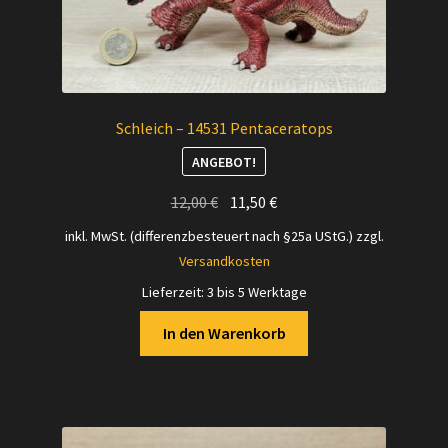
Schleich – 14531 Pentaceratops
ANGEBOT!
Ursprünglicher
Aktueller
12,00
€
11,50
€
Preis
Preis
inkl. MwSt. (differenzbesteuert nach §25a UStG.)
zzgl.
war:
ist:
Versandkosten
12,00 €
11,50 €.
Lieferzeit:
3 bis 5 Werktage
In den Warenkorb