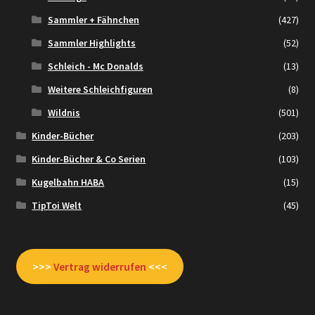
Sammler + Fähnchen
(427)
Sammler Highlights
(52)
Schleich - Mc Donalds
(13)
Weitere Schleichfiguren
(8)
Wildnis
(501)
Kinder-Bücher
(203)
Kinder-Bücher & Co Serien
(103)
Kugelbahn HABA
(15)
TipToi Welt
(45)
>>>
Vertrag widerrufen
<<<