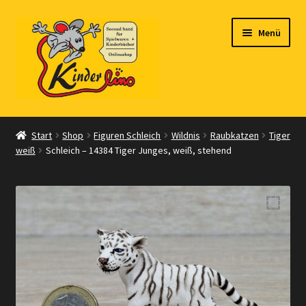
Zur
Zum
Menü
Navigation
Inhalt
springen
springen
Start
Start
Shop
Figuren Schleich
Wildnis
Raubkatzen
Tiger
weiß
Schleich – 14384 Tiger Junges, weiß, stehend
Vertrag widerrufen
Shop
Warenkorb
Kasse
Zahlungsarten