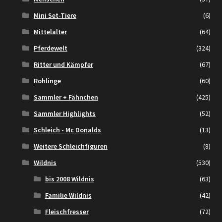
Mini Set-Tiere
(6)
Mittelalter
(64)
Pferdewelt
(324)
Ritter und Kämpfer
(67)
Rohlinge
(60)
Sammler + Fähnchen
(425)
Sammler Highlights
(52)
Schleich - Mc Donalds
(13)
Weitere Schleichfiguren
(8)
Wildnis
(530)
bis 2008 Wildnis
(63)
Familie Wildnis
(42)
Fleischfresser
(72)