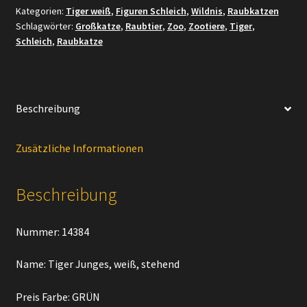
Kategorien:
Tiger weiß
,
Figuren Schleich
,
Wildnis
,
Raubkatzen
weiß,
Schlagwörter:
Großkatze
,
Raubtier
,
Zoo
,
Zootiere
,
Tiger
,
stehend
Schleich
,
Raubkatze
Menge
Beschreibung
Zusätzliche Informationen
Beschreibung
Nummer: 14384
Name: Tiger Junges, weiß, stehend
Preis Farbe: GRÜN