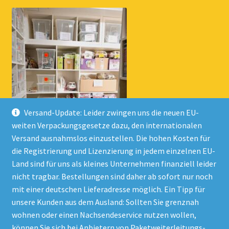
Versand-Update: Leider zwingen uns die neuen EU-
weiten Verpackungsgesetze dazu, den internationalen
Versand ausnahmslos einzustellen. Die hohen Kosten für
die Registrierung und Lizenzierung in jedem einzelnen EU-
Land sind für uns als kleines Unternehmen finanziell leider
nicht tragbar. Bestellungen sind daher ab sofort nur noch
mit einer deutschen Lieferadresse möglich. Ein Tipp für
unsere Kunden aus dem Ausland: Sollten Sie grenznah
wohnen oder einen Nachsendeservice nutzen wollen,
© Onlineshop Kinderlino 2026
können Sie sich bei Anbietern von Paketweiterleitungs-