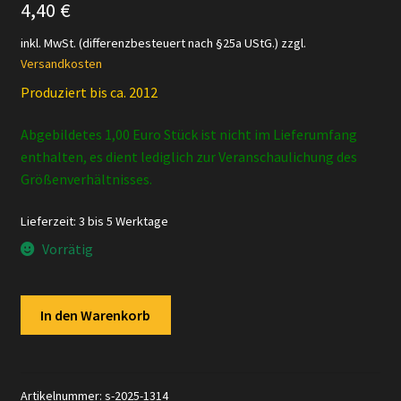
4,40
€
inkl. MwSt. (differenzbesteuert nach §25a UStG.)
zzgl.
Versandkosten
Produziert bis ca. 2012
Abgebildetes 1,00 Euro Stück ist nicht im Lieferumfang
enthalten, es dient lediglich zur Veranschaulichung des
Größenverhältnisses.
Lieferzeit:
3 bis 5 Werktage
Vorrätig
Schleich
In den Warenkorb
-
14384
Tiger
Junges,
Artikelnummer:
s-2025-1314